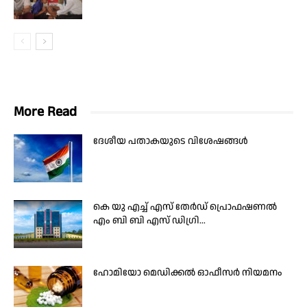
More Read
ദേശീയ പതാകയുടെ വിശേഷങ്ങൾ
കെ യു എച്ച് എസ് തേർഡ് പ്രൊഫഷണൽ
എം ബി ബി എസ് ഡിഗ്രി...
ഹോമിയോ മെഡിക്കൽ ഓഫീസർ നിയമനം