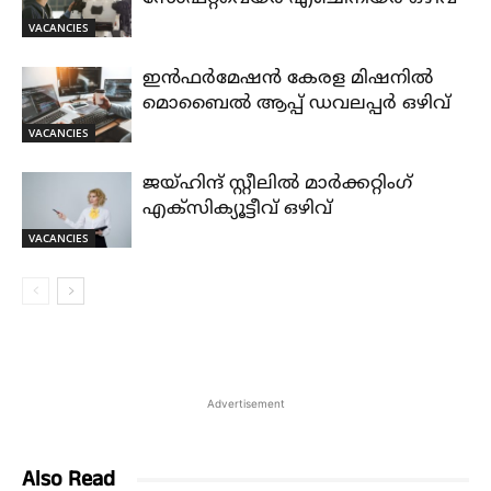
VACANCIES
ഇൻഫർമേഷൻ കേരള മിഷനിൽ
മൊബൈൽ ആപ്പ് ഡവലപ്പർ ഒഴിവ്
VACANCIES
ജയ്‌ഹിന്ദ്‌ സ്റ്റീലിൽ മാർക്കറ്റിംഗ്
എക്സിക്യൂട്ടീവ് ഒഴിവ്
VACANCIES
Advertisement
Also Read