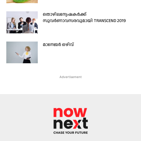
തൊഴിലന്വേഷകർക്ക്
സുവർണാവസരവുമായി TRANSCEND 2019
മാനേജർ ഒഴിവ്
Advertisement