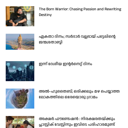
The Born Warrior: Chasing Passion and Rewriting
Destiny
ഏകതാ ദിനം; സർദാർ വല്ലഭായ് പട്ടേലിന്റെ
ജന്മശതാബ്ദി
ഇന്ന് ദേശീയ ഇന്റർനെറ്റ് ദിനം
അൽ-ഹുതൈബ്; ഒരിക്കലും മഴ പെയ്യാത്ത
ലോകത്തിലെ ഒരേയൊരു ഗ്രാമം
അക്ഷർ ഫൗണ്ടേഷൻ : നിരക്ഷരതയ്ക്കും
പ്ലാസ്റ്റിക് വേസ്റ്റിനും ഇവിടെ പരിഹാരമുണ്ട്