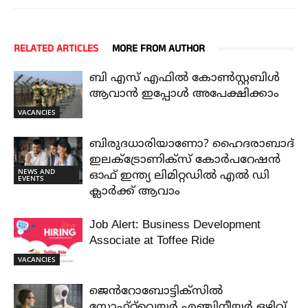
RELATED ARTICLES
MORE FROM AUTHOR
ബി എസ് എഫിൽ കോൺസ്റ്റബിൾ
ആവാൻ ഇപ്പോൾ അപേക്ഷിക്കാം
VACANCIES
ബിരുദധാരിയാണോ? ഹൈദരാബാദ്
ഇലക്ട്രോണിക്സ് കോർപറേഷൻ
NEWS AND
ഓഫ് ഇന്ത്യ ലിമിറ്റഡിൽ എൽ ഡി
EVENTS
ക്ലാർക്ക് ആവാം
Job Alert: Business Development
Associate at Toffee Ride
VACANCIES
ജെൻറോബോട്ടിക്സിൽ
സോഫ്റ്റ്‌വെയർ എഞ്ചിനീയർ ഒഴിവ്