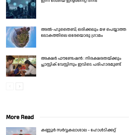
ഇന്ന് ദേശീയ ഇന്റർനെറ്റ് ദിനം
അൽ-ഹുതൈബ്; ഒരിക്കലും മഴ പെയ്യാത്ത
ലോകത്തിലെ ഒരേയൊരു ഗ്രാമം
അക്ഷർ ഫൗണ്ടേഷൻ : നിരക്ഷരതയ്ക്കും
പ്ലാസ്റ്റിക് വേസ്റ്റിനും ഇവിടെ പരിഹാരമുണ്ട്
More Read
കണ്ണൂർ സർവ്വകലാശാല – ഹോൾടിക്കറ്റ്