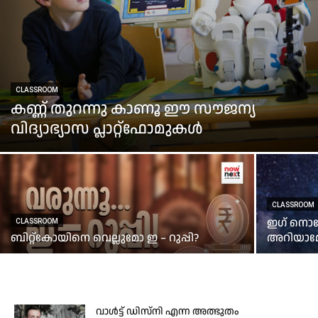
CLASSROOM
കണ്ണ് തുറന്നു കാണൂ ഈ സൗജന്യ
വിദ്യാഭ്യാസ പ്ലാറ്റ്‌ഫോമുകൾ
CLASSROOM
ഇഗ് നൊബ
CLASSROOM
ബിറ്റ്‌കോയിനെ വെല്ലുമോ ഇ – റുപ്പി?
അറിയാമ
വാൾട്ട് ഡിസ്‌നി എന്ന അത്ഭുതം