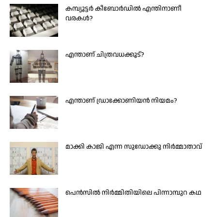
കമ്പ്യൂട്ടർ കീബോർഡിൽ എന്തിനാണീ
വരകൾ?
എന്താണ് ചിത്രവധക്കൂട്?
എന്താണ് ഡ്രാക്കോണിയൻ നിയമം?
മാക്കി കാജി എന്ന സു‍‍ഡോക്കു നിർമ്മാതാവ്
പെൻസിൽ നിർമ്മിതിയിലെ പിന്നാമ്പുറ കഥ