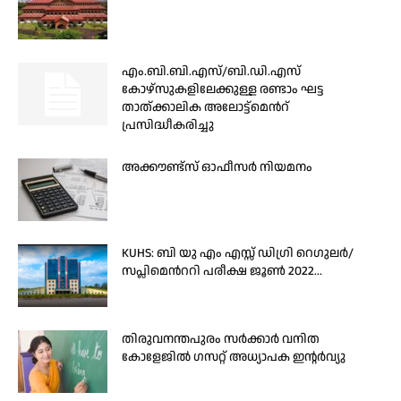
എം.ബി.ബി.എസ്/ബി.ഡി.എസ്
കോഴ്സുകളിലേക്കുള്ള രണ്ടാം ഘട്ട
താത്ക്കാലിക അലോട്ട്മെൻറ്
പ്രസിദ്ധീകരിച്ചു
അക്കൗണ്ട്‌സ് ഓഫീസർ നിയമനം
KUHS: ബി യു എം എസ്സ് ഡിഗ്രി റെഗുലർ/
സപ്ലിമെന്‍ററി പരീക്ഷ ജൂൺ 2022...
തിരുവനന്തപുരം സർക്കാർ വനിത
കോളേജിൽ ഗസറ്റ് അധ്യാപക ഇന്റർവ്യു