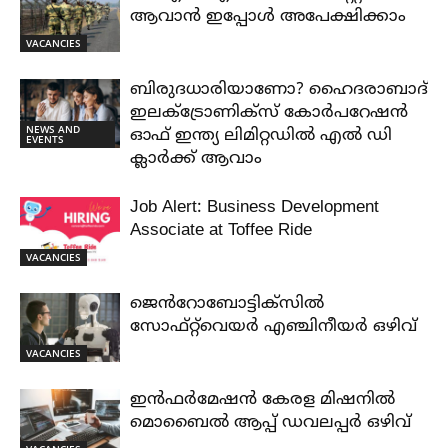
ആവാൻ ഇപ്പോൾ അപേക്ഷിക്കാം
VACANCIES
ബിരുദധാരിയാണോ? ഹൈദരാബാദ്
ഇലക്ട്രോണിക്സ് കോർപറേഷൻ
NEWS AND
ഓഫ് ഇന്ത്യ ലിമിറ്റഡിൽ എൽ ഡി
EVENTS
ക്ലാർക്ക് ആവാം
Job Alert: Business Development
Associate at Toffee Ride
VACANCIES
ജെൻറോബോട്ടിക്സിൽ
സോഫ്റ്റ്‌വെയർ എഞ്ചിനീയർ ഒഴിവ്
VACANCIES
ഇൻഫർമേഷൻ കേരള മിഷനിൽ
മൊബൈൽ ആപ്പ് ഡവലപ്പർ ഒഴിവ്