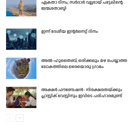
ഏകതാ ദിനം; സർദാർ വല്ലഭായ് പട്ടേലിന്റെ
ജന്മശതാബ്ദി
ഇന്ന് ദേശീയ ഇന്റർനെറ്റ് ദിനം
അൽ-ഹുതൈബ്; ഒരിക്കലും മഴ പെയ്യാത്ത
ലോകത്തിലെ ഒരേയൊരു ഗ്രാമം
അക്ഷർ ഫൗണ്ടേഷൻ : നിരക്ഷരതയ്ക്കും
പ്ലാസ്റ്റിക് വേസ്റ്റിനും ഇവിടെ പരിഹാരമുണ്ട്