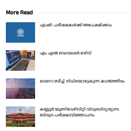
More Read
എംജി: പരീക്ഷകൾക്ക് അപേക്ഷിക്കാം
എം എൽ ഡെവലപ്പർ ഒഴിവ്
വെറൊ ബീച്ച്: നിധിയൊഴുകുന്ന കടല്‍ത്തീരം
കണ്ണൂർ യൂണിവേഴ്സിറ്റി വിദൂരവിദ്യാഭ്യാസ
ബിരുദ പരീക്ഷാവിജ്ഞാപനം