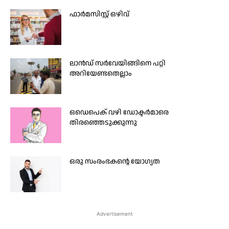
ഫാർമസിസ്റ്റ് ഒഴിവ്
ലാൻഡ് സർവേയിങ്ങിനെ പറ്റി
അറിയേണ്ടതെല്ലാം
ഒഡെപെക് വഴി ഡോക്ടര്‍മാരെ
തിരഞ്ഞെടുക്കുന്നു
ഒരു സംരംഭകന്റെ യോഗ്യത
Advertisement