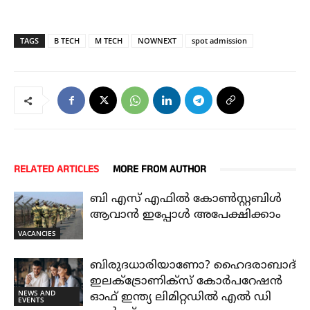
TAGS
B TECH
M TECH
NOWNEXT
spot admission
RELATED ARTICLES
MORE FROM AUTHOR
ബി എസ് എഫിൽ കോൺസ്റ്റബിൾ
ആവാൻ ഇപ്പോൾ അപേക്ഷിക്കാം
VACANCIES
ബിരുദധാരിയാണോ? ഹൈദരാബാദ്
ഇലക്ട്രോണിക്സ് കോർപറേഷൻ
NEWS AND
ഓഫ് ഇന്ത്യ ലിമിറ്റഡിൽ എൽ ഡി
EVENTS