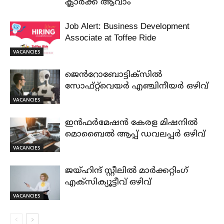
ക്ലാർക്ക് ആവാം
Job Alert: Business Development
Associate at Toffee Ride
VACANCIES
ജെൻറോബോട്ടിക്സിൽ
സോഫ്റ്റ്‌വെയർ എഞ്ചിനീയർ ഒഴിവ്
VACANCIES
ഇൻഫർമേഷൻ കേരള മിഷനിൽ
മൊബൈൽ ആപ്പ് ഡവലപ്പർ ഒഴിവ്
VACANCIES
ജയ്‌ഹിന്ദ്‌ സ്റ്റീലിൽ മാർക്കറ്റിംഗ്
എക്സിക്യൂട്ടീവ് ഒഴിവ്
VACANCIES