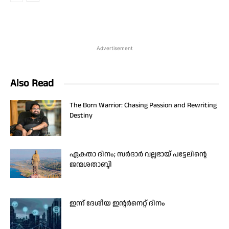
Advertisement
Also Read
The Born Warrior: Chasing Passion and Rewriting
Destiny
ഏകതാ ദിനം; സർദാർ വല്ലഭായ് പട്ടേലിന്റെ
ജന്മശതാബ്ദി
ഇന്ന് ദേശീയ ഇന്റർനെറ്റ് ദിനം