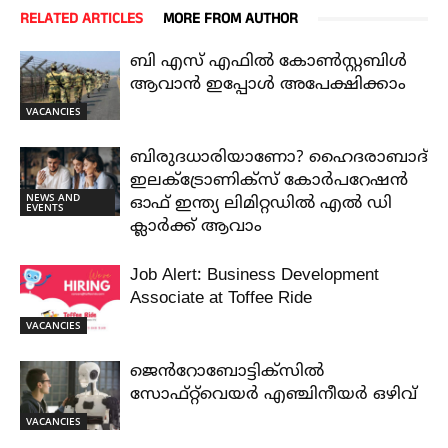
RELATED ARTICLES
MORE FROM AUTHOR
ബി എസ് എഫിൽ കോൺസ്റ്റബിൾ
ആവാൻ ഇപ്പോൾ അപേക്ഷിക്കാം
VACANCIES
ബിരുദധാരിയാണോ? ഹൈദരാബാദ്
ഇലക്ട്രോണിക്സ് കോർപറേഷൻ
NEWS AND
ഓഫ് ഇന്ത്യ ലിമിറ്റഡിൽ എൽ ഡി
EVENTS
ക്ലാർക്ക് ആവാം
Job Alert: Business Development
Associate at Toffee Ride
VACANCIES
ജെൻറോബോട്ടിക്സിൽ
സോഫ്റ്റ്‌വെയർ എഞ്ചിനീയർ ഒഴിവ്
VACANCIES