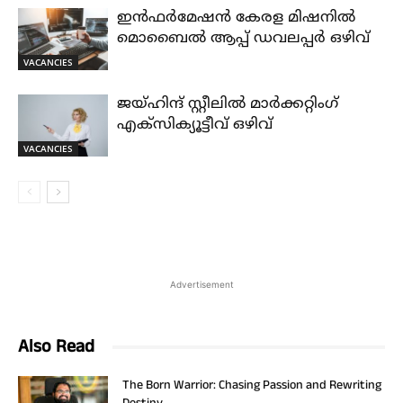
ഇൻഫർമേഷൻ കേരള മിഷനിൽ
മൊബൈൽ ആപ്പ് ഡവലപ്പർ ഒഴിവ്
VACANCIES
ജയ്‌ഹിന്ദ്‌ സ്റ്റീലിൽ മാർക്കറ്റിംഗ്
എക്സിക്യൂട്ടീവ് ഒഴിവ്
VACANCIES
Advertisement
Also Read
The Born Warrior: Chasing Passion and Rewriting