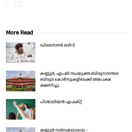
More Read
ഡിസൈനർ ഒഴിവ്
കണ്ണൂർ, എം.ജി സംയുക്ത ബിരുദാനന്തര
ബിരുദ കോഴ്‌സുകളിലേക്ക് അപേക്ഷ
ക്ഷണിച്ചു.
പിഗ്മാലിയൻ എഫക്റ്റ്
കണ്ണൂർ സർവകലാശാല –