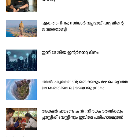
Destiny
ഏകതാ ദിനം; സർദാർ വല്ലഭായ് പട്ടേലിന്റെ
ജന്മശതാബ്ദി
ഇന്ന് ദേശീയ ഇന്റർനെറ്റ് ദിനം
അൽ-ഹുതൈബ്; ഒരിക്കലും മഴ പെയ്യാത്ത
ലോകത്തിലെ ഒരേയൊരു ഗ്രാമം
അക്ഷർ ഫൗണ്ടേഷൻ : നിരക്ഷരതയ്ക്കും
പ്ലാസ്റ്റിക് വേസ്റ്റിനും ഇവിടെ പരിഹാരമുണ്ട്