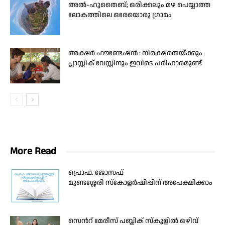
അൽ-ഹുതൈബ്; ഒരിക്കലും മഴ പെയ്യാത്ത
ലോകത്തിലെ ഒരേയൊരു ഗ്രാമം
അക്ഷർ ഫൗണ്ടേഷൻ : നിരക്ഷരതയ്ക്കും
പ്ലാസ്റ്റിക് വേസ്റ്റിനും ഇവിടെ പരിഹാരമുണ്ട്
More Read
പ്രൊഫ. ജോസഫ്
മുണ്ടശ്ശേരി സ്‌കോളർഷിപ്പിന് അപേക്ഷിക്കാം
സെൻറ് മേരീസ് പബ്ലിക് സ്കൂളിൽ ഒഴിവ്