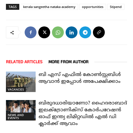
TAGS
kerala sangeetha nataka academy
opportunities
Stipend
RELATED ARTICLES
MORE FROM AUTHOR
ബി എസ് എഫിൽ കോൺസ്റ്റബിൾ
ആവാൻ ഇപ്പോൾ അപേക്ഷിക്കാം
VACANCIES
ബിരുദധാരിയാണോ? ഹൈദരാബാദ്
ഇലക്ട്രോണിക്സ് കോർപറേഷൻ
NEWS AND
ഓഫ് ഇന്ത്യ ലിമിറ്റഡിൽ എൽ ഡി
EVENTS
ക്ലാർക്ക് ആവാം