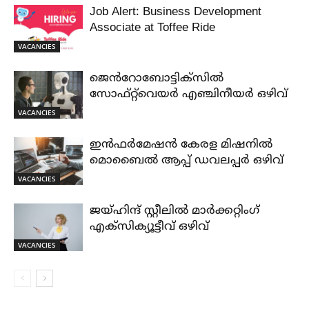
Job Alert: Business Development
Associate at Toffee Ride
VACANCIES
ജെൻറോബോട്ടിക്സിൽ
സോഫ്റ്റ്‌വെയർ എഞ്ചിനീയർ ഒഴിവ്
VACANCIES
ഇൻഫർമേഷൻ കേരള മിഷനിൽ
മൊബൈൽ ആപ്പ് ഡവലപ്പർ ഒഴിവ്
VACANCIES
ജയ്‌ഹിന്ദ്‌ സ്റ്റീലിൽ മാർക്കറ്റിംഗ്
എക്സിക്യൂട്ടീവ് ഒഴിവ്
VACANCIES