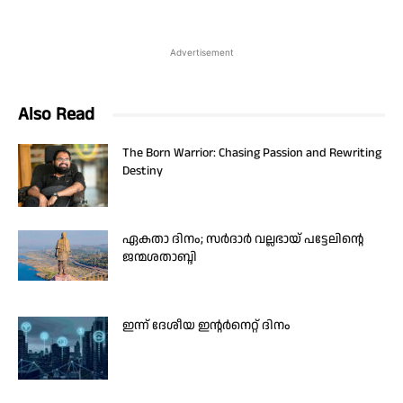
Advertisement
Also Read
The Born Warrior: Chasing Passion and Rewriting
Destiny
ഏകതാ ദിനം; സർദാർ വല്ലഭായ് പട്ടേലിന്റെ
ജന്മശതാബ്ദി
ഇന്ന് ദേശീയ ഇന്റർനെറ്റ് ദിനം