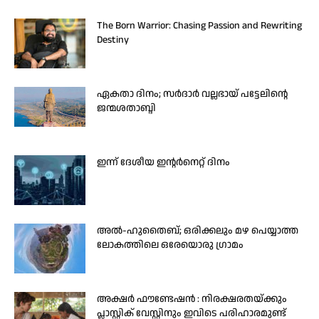
The Born Warrior: Chasing Passion and Rewriting
Destiny
ഏകതാ ദിനം; സർദാർ വല്ലഭായ് പട്ടേലിന്റെ
ജന്മശതാബ്ദി
ഇന്ന് ദേശീയ ഇന്റർനെറ്റ് ദിനം
അൽ-ഹുതൈബ്; ഒരിക്കലും മഴ പെയ്യാത്ത
ലോകത്തിലെ ഒരേയൊരു ഗ്രാമം
അക്ഷർ ഫൗണ്ടേഷൻ : നിരക്ഷരതയ്ക്കും
പ്ലാസ്റ്റിക് വേസ്റ്റിനും ഇവിടെ പരിഹാരമുണ്ട്