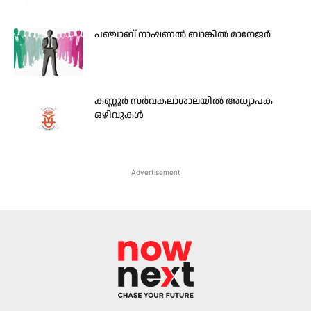
പഞ്ചാബ് നാഷണൽ ബാങ്കിൽ മാനേജർ
കണ്ണൂര്‍ സര്‍വകലാശാലയില്‍ അധ്യാപക
ഒഴിവുകള്‍
Advertisement