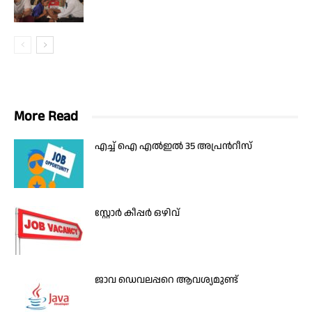
More Read
എച്ച് ഐ എൽഇൽ 35 അപ്രൻറീസ്
സ്റ്റോർ കീപ്പർ ഒഴിവ്
ജാവ ഡെവലപ്പറെ ആവശ്യമുണ്ട്