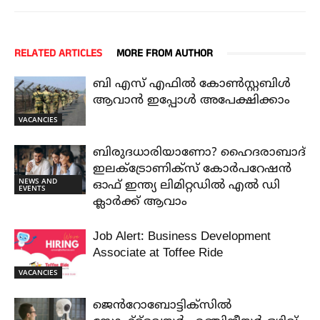
RELATED ARTICLES
MORE FROM AUTHOR
ബി എസ് എഫിൽ കോൺസ്റ്റബിൾ
ആവാൻ ഇപ്പോൾ അപേക്ഷിക്കാം
VACANCIES
ബിരുദധാരിയാണോ? ഹൈദരാബാദ്
ഇലക്ട്രോണിക്സ് കോർപറേഷൻ
NEWS AND
ഓഫ് ഇന്ത്യ ലിമിറ്റഡിൽ എൽ ഡി
EVENTS
ക്ലാർക്ക് ആവാം
Job Alert: Business Development
Associate at Toffee Ride
VACANCIES
ജെൻറോബോട്ടിക്സിൽ