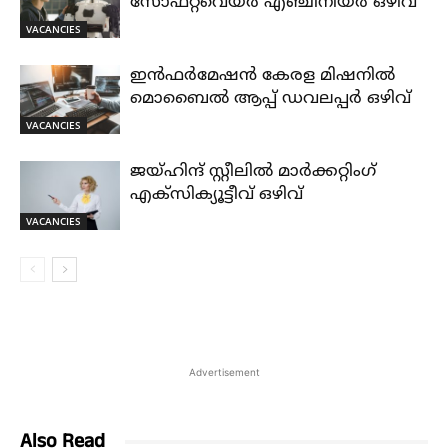
സോഫ്റ്റ്‌വെയർ എഞ്ചിനീയർ ഒഴിവ്
VACANCIES
ഇൻഫർമേഷൻ കേരള മിഷനിൽ
മൊബൈൽ ആപ്പ് ഡവലപ്പർ ഒഴിവ്
VACANCIES
ജയ്‌ഹിന്ദ്‌ സ്റ്റീലിൽ മാർക്കറ്റിംഗ്
എക്സിക്യൂട്ടീവ് ഒഴിവ്
VACANCIES
Advertisement
Also Read