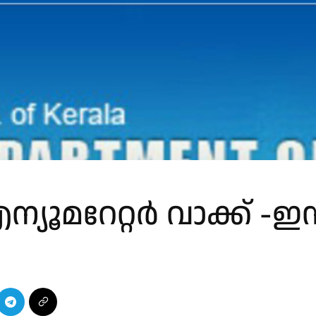
യൂമറേറ്റർ വാക്ക് -