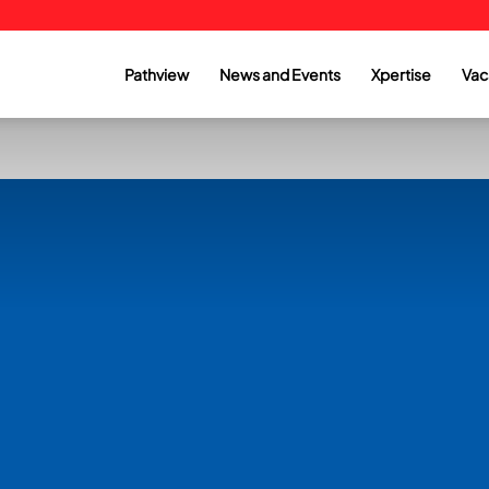
Pathview
News and Events
Xpertise
Vac