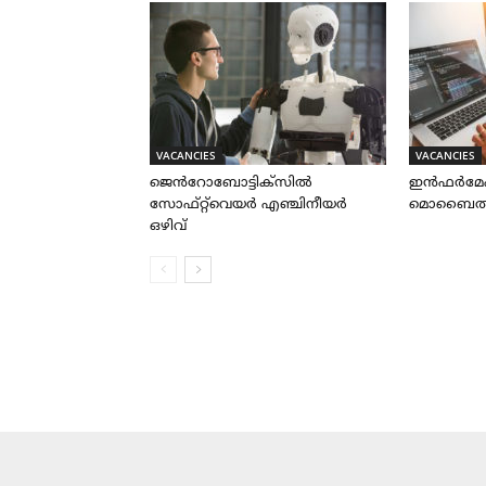
VACANCIES
VACANCIES
ജെൻറോബോട്ടിക്സിൽ
ഇൻഫർമേ
സോഫ്റ്റ്‌വെയർ എഞ്ചിനീയർ
മൊബൈൽ ആപ
ഒഴിവ്