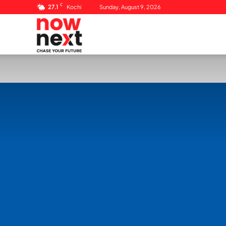
C
27.1
Kochi
Sunday, August 9, 2026
NowNext