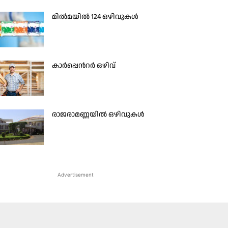
മിൽമയിൽ 124 ഒഴിവുകൾ
കാർപ്പെൻറർ ഒഴിവ്
രാജരാമണ്ണയിൽ ഒഴിവുകൾ
Advertisement