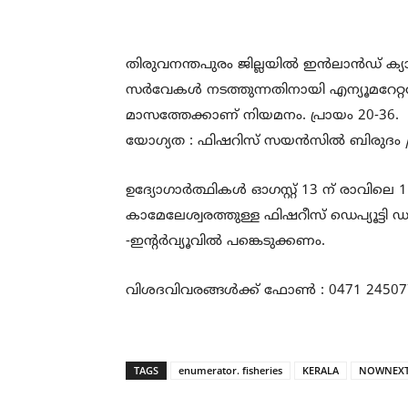
തിരുവനന്തപുരം ജില്ലയിൽ ഇൻലാൻഡ് ക്യാ
സർവേകൾ നടത്തുന്നതിനായി എന്യൂമറേറ്റർ
മാസത്തേക്കാണ് നിയമനം. പ്രായം 20-36.
യോഗ്യത : ഫിഷറിസ് സയൻസിൽ ബിരുദം /
ഉദ്യോഗാർത്ഥികൾ ഓഗസ്റ്റ് 13 ന് രാവിലെ 
കാമേലേശ്വരത്തുള്ള ഫിഷറീസ് ഡെപ്യൂട്ടി
-ഇന്റർവ്യൂവിൽ പങ്കെടുക്കണം.
വിശദവിവരങ്ങൾക്ക് ഫോൺ : 0471 24507
TAGS
enumerator. fisheries
KERALA
NOWNEX