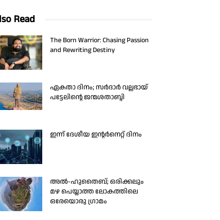
lso Read
The Born Warrior: Chasing Passion
and Rewriting Destiny
ഏകതാ ദിനം; സർദാർ വല്ലഭായ്
പട്ടേലിന്റെ ജന്മശതാബ്ദി
ഇന്ന് ദേശീയ ഇന്റർനെറ്റ് ദിനം
അൽ-ഹുതൈബ്; ഒരിക്കലും
മഴ പെയ്യാത്ത ലോകത്തിലെ
ഒരേയൊരു ഗ്രാമം