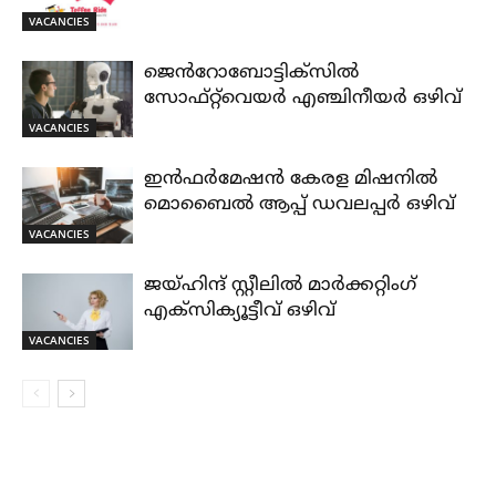
VACANCIES
ജെൻറോബോട്ടിക്സിൽ
സോഫ്റ്റ്‌വെയർ എഞ്ചിനീയർ ഒഴിവ്
VACANCIES
ഇൻഫർമേഷൻ കേരള മിഷനിൽ
മൊബൈൽ ആപ്പ് ഡവലപ്പർ ഒഴിവ്
VACANCIES
ജയ്‌ഹിന്ദ്‌ സ്റ്റീലിൽ മാർക്കറ്റിംഗ്
എക്സിക്യൂട്ടീവ് ഒഴിവ്
VACANCIES