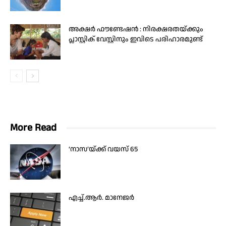
അക്ഷർ ഫൗണ്ടേഷൻ : നിരക്ഷരതയ്ക്കും
പ്ലാസ്റ്റിക് വേസ്റ്റിനും ഇവിടെ പരിഹാരമുണ്ട്
More Read
‘നാസ’യ്ക്ക് വയസ് 65
എച്ച്.ആർ. മാനേജർ