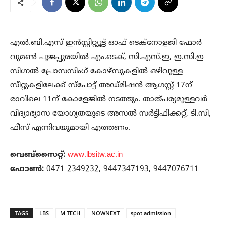
എല്‍.ബി.എസ് ഇന്‍സ്റ്റിറ്റ്യൂട്ട് ഓഫ് ടെക്‌നോളജി ഫോര്‍
വുമണ്‍ പൂജപ്പുരയില്‍ എം.ടെക്, സി.എസ്.ഇ, ഇ.സി.ഇ
സിഗ്നല്‍ പ്രോസസിംഗ് കോഴ്‌സുകളില്‍ ഒഴിവുള്ള
സീറ്റുകളിലേക്ക് സ്‌പോട്ട് അഡ്മിഷന്‍ ആഗസ്റ്റ് 17ന്
രാവിലെ 11ന് കോളേജില്‍ നടത്തും. താത്പര്യമുള്ളവര്‍
വിദ്യാഭ്യാസ യോഗ്യതയുടെ അസല്‍ സര്‍ട്ടിഫിക്കറ്റ്, ടി.സി,
ഫീസ് എന്നിവയുമായി എത്തണം.
വെബ്‌സൈറ്റ്:
www.lbsitw.ac.in
ഫോണ്‍:
0471 2349232, 9447347193, 9447076711
TAGS
LBS
M TECH
NOWNEXT
spot admission