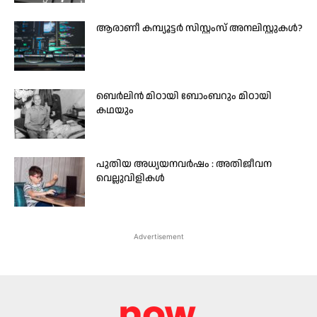
ആരാണീ കമ്പ്യൂട്ടർ സിസ്റ്റംസ് അനലിസ്റ്റുകൾ?
ബെര്‍ലിന്‍ മിഠായി ബോംബറും മിഠായി
കഥയും
പുതിയ അധ്യയനവര്‍ഷം : അതിജീവന
വെല്ലുവിളികള്‍
Advertisement