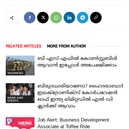
RELATED ARTICLES
MORE FROM AUTHOR
ബി എസ് എഫിൽ കോൺസ്റ്റബിൾ
ആവാൻ ഇപ്പോൾ അപേക്ഷിക്കാം
VACANCIES
ബിരുദധാരിയാണോ? ഹൈദരാബാദ്
ഇലക്ട്രോണിക്സ് കോർപറേഷൻ
NEWS AND
ഓഫ് ഇന്ത്യ ലിമിറ്റഡിൽ എൽ ഡി
EVENTS
ക്ലാർക്ക് ആവാം
Job Alert: Business Development
Associate at Toffee Ride