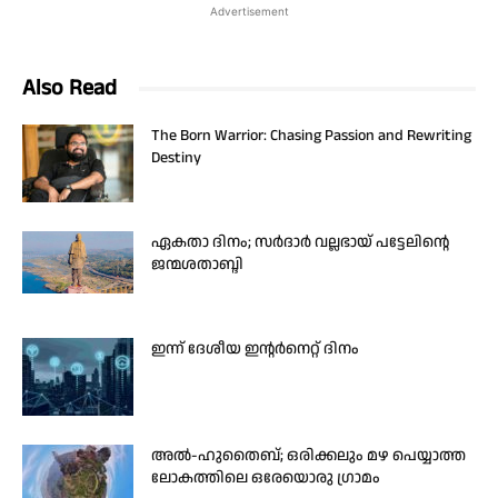
Advertisement
Also Read
The Born Warrior: Chasing Passion and Rewriting
Destiny
ഏകതാ ദിനം; സർദാർ വല്ലഭായ് പട്ടേലിന്റെ
ജന്മശതാബ്ദി
ഇന്ന് ദേശീയ ഇന്റർനെറ്റ് ദിനം
അൽ-ഹുതൈബ്; ഒരിക്കലും മഴ പെയ്യാത്ത
ലോകത്തിലെ ഒരേയൊരു ഗ്രാമം