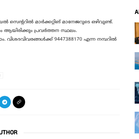
A
ന്ററിൽ മാർക്കറ്റിങ് മാനേജറുടെ ഒഴിവുണ്ട്.
 ആയിരിക്കും പ്രവർത്തന സ്ഥലം.
ാം. വിശദവിവരങ്ങൾക്ക് 9447388170 എന്ന നമ്പറിൽ
l
UTHOR