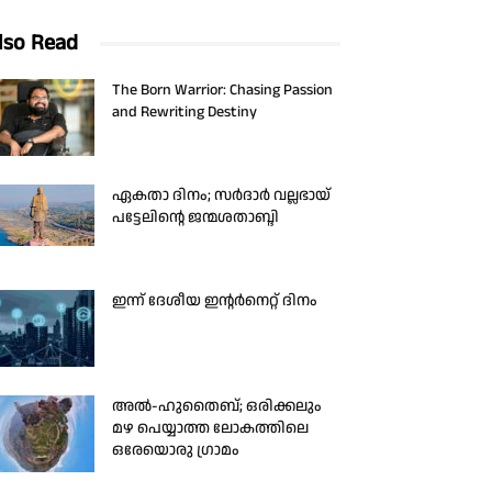
lso Read
The Born Warrior: Chasing Passion
and Rewriting Destiny
ഏകതാ ദിനം; സർദാർ വല്ലഭായ്
പട്ടേലിന്റെ ജന്മശതാബ്ദി
ഇന്ന് ദേശീയ ഇന്റർനെറ്റ് ദിനം
അൽ-ഹുതൈബ്; ഒരിക്കലും
മഴ പെയ്യാത്ത ലോകത്തിലെ
ഒരേയൊരു ഗ്രാമം