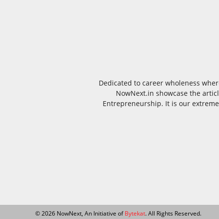
Dedicated to career wholeness where
NowNext.in showcase the article
Entrepreneurship. It is our extreme
© 2026 NowNext, An Initiative of
Bytekat
. All Rights Reserved.