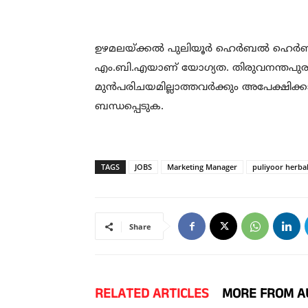
ഉഴമലയ്ക്കൽ പുലിയൂർ ഹെർബൽ ഹെർബൽ സെ
എം.ബി.എയാണ് യോഗ്യത. തിരുവനന്തപുരം
മുൻപരിചയമില്ലാത്തവർക്കും അപേക്ഷിക്ക
ബന്ധപ്പെടുക.
TAGS
JOBS
Marketing Manager
puliyoor herba
Share
RELATED ARTICLES
MORE FROM A