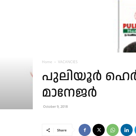
Home
VACANCIES
പുലിയൂർ ഹെർ
മാനേജർ
October 9, 2018
Share