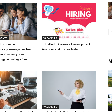
VENTS
VACANCIES
രിയാണോ?
Job Alert: Business Development
് ഇലക്ട്രോണിക്സ്
Associate at Toffee Ride
ൻ ഓഫ് ഇന്ത്യ
ൽ എൽ ഡി ക്ലാർക്ക്
M
VACANCIES