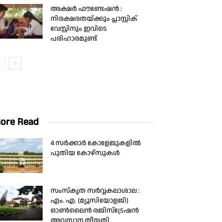
അക്ഷർ ഫൗണ്ടേഷൻ :
നിരക്ഷരതയ്ക്കും പ്ലാസ്റ്റിക്
വേസ്റ്റിനും ഇവിടെ
പരിഹാരമുണ്ട്
ore Read
4 സര്‍ക്കാര്‍ കോളേജുകളില്‍
പുതിയ കോഴ്‌സുകള്‍
സംസ്കൃത സർവ്വകലാശാല :
എം. എ. (മ്യൂസിയോളജി)
ഓൺലൈൻ രജിസ്ട്രേഷൻ
അവസാന തീയതി