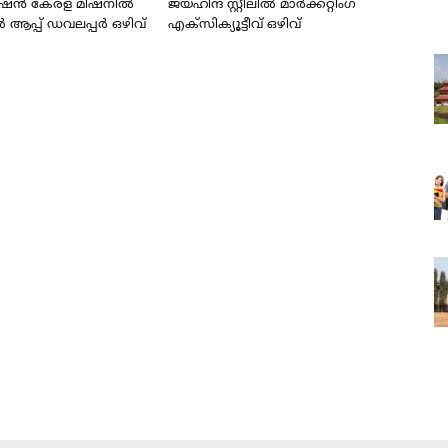
ഷൻ കേരള മിഷനിൽ
ജയ്‌ഹിന്ദ്‌ സ്റ്റീലിൽ മാർക്കറ്റിംഗ്
്പ് ഡവലപ്പർ ഒഴിവ്
എക്സിക്യൂട്ടീവ് ഒഴിവ്