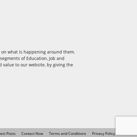
ea on what is happening around them.
e segments of Education, Job and
 value to our website, by giving the
est Posts
Contact Now
Terms and Conditions
Privacy Policy