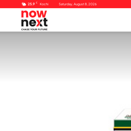
C
25.9
Kochi
Saturday, August 8, 2026
NowNext