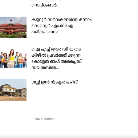
സെപ്റ്റംബര്‍...
കണ്ണൂർ സർവകലാശാല ഒന്നാം
സെമസ്റ്റർ എം.ബി.എ
പരീക്ഷാഫലം
ഐ എച്ച് ആര്‍ ഡി യുടെ
കീഴില്‍ പ്രവര്‍ത്തിക്കുന്ന
കോളേജ് ഓഫ് അപ്ലൈഡ്
സയന്‍സില്‍...
ഗസ്റ്റ് ഇന്‍സ്ട്രക്ടര്‍ ഒഴിവ്
Advertisement