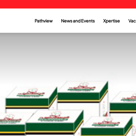
Pathview
News and Events
Xpertise
Vac