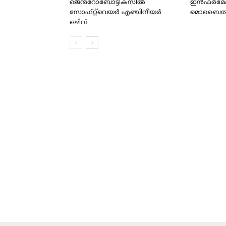
ജെൻറോബോട്ടിക്സിൽ
ഇൻഫർമേ
സോഫ്റ്റ്‌വെയർ എഞ്ചിനീയർ
മൊബൈൽ ആപ
ഒഴിവ്