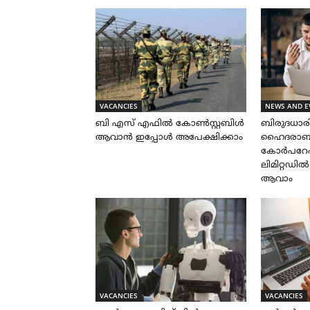
VACANCIES
NEWS AND E
ബി എസ് എഫിൽ കോൺസ്റ്റബിൾ
ബിരുദധാ
ആവാൻ ഇപ്പോൾ അപേക്ഷിക്കാം
ഹൈദരാബാദ
കോർപറേഷ
ലിമിറ്റഡി
ആവാം
VACANCIES
VACANCIES