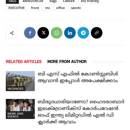
TAGS
ANNOUNCER
bags
CAREER
eco friendly
EXECUTIVE
front
ms
office
sanchi
RELATED ARTICLES
MORE FROM AUTHOR
ബി എസ് എഫിൽ കോൺസ്റ്റബിൾ
ആവാൻ ഇപ്പോൾ അപേക്ഷിക്കാം
VACANCIES
ബിരുദധാരിയാണോ? ഹൈദരാബാദ്
ഇലക്ട്രോണിക്സ് കോർപറേഷൻ
NEWS AND
ഓഫ് ഇന്ത്യ ലിമിറ്റഡിൽ എൽ ഡി
EVENTS
ക്ലാർക്ക് ആവാം