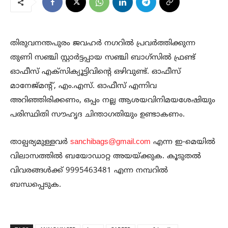
തിരുവനന്തപുരം ജവഹർ നഗറിൽ പ്രവർത്തിക്കുന്ന
തുണി സഞ്ചി സ്റ്റാർട്ടപ്പായ സഞ്ചി ബാഗ്സിൽ ഫ്രണ്ട്
ഓഫീസ് എക്സിക്യൂട്ടിവിന്റെ ഒഴിവുണ്ട്. ഓഫീസ്
മാനേജ്‌മന്റ്, എം.എസ്. ഓഫീസ് എന്നിവ
അറിഞ്ഞിരിക്കണം, ഒപ്പം നല്ല ആശയവിനിമയശേഷിയും
പരിസ്ഥിതി സൗഹൃദ ചിന്താഗതിയും ഉണ്ടാകണം.
താല്പര്യമുള്ളവർ
sanchibags@gmail.com
എന്ന ഇ-മെയിൽ
വിലാസത്തിൽ ബയോഡാറ്റ അയയ്ക്കുക. കൂടുതൽ
വിവരങ്ങൾക്ക് 9995463481 എന്ന നമ്പറിൽ
ബന്ധപ്പെടുക.