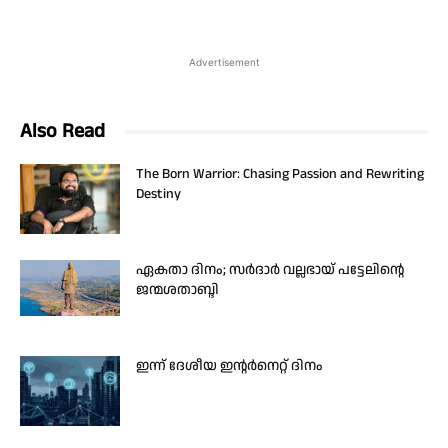
Advertisement
Also Read
The Born Warrior: Chasing Passion and Rewriting
Destiny
ഏകതാ ദിനം; സർദാർ വല്ലഭായ് പട്ടേലിന്റെ
ജന്മശതാബ്ദി
ഇന്ന് ദേശീയ ഇന്റർനെറ്റ് ദിനം