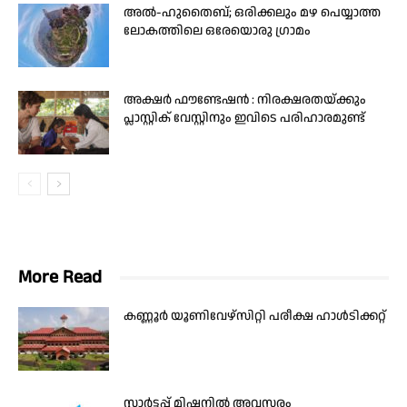
അൽ-ഹുതൈബ്; ഒരിക്കലും മഴ പെയ്യാത്ത
ലോകത്തിലെ ഒരേയൊരു ഗ്രാമം
അക്ഷർ ഫൗണ്ടേഷൻ : നിരക്ഷരതയ്ക്കും
പ്ലാസ്റ്റിക് വേസ്റ്റിനും ഇവിടെ പരിഹാരമുണ്ട്
More Read
കണ്ണൂർ യൂണിവേഴ്സിറ്റി പരീക്ഷ ഹാൾടിക്കറ്റ്
സ്റ്റാർട്ടപ്പ് മിഷനിൽ അവസരം