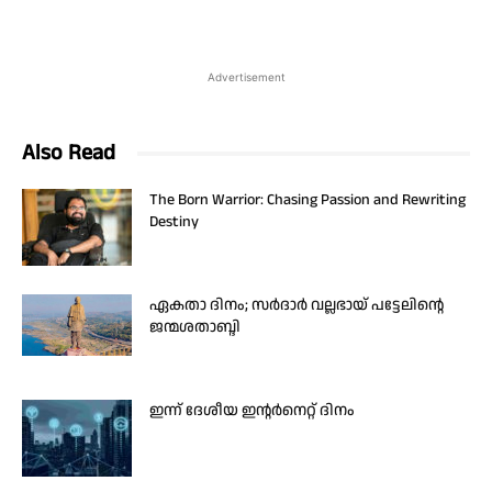
Advertisement
Also Read
The Born Warrior: Chasing Passion and Rewriting
Destiny
ഏകതാ ദിനം; സർദാർ വല്ലഭായ് പട്ടേലിന്റെ
ജന്മശതാബ്ദി
ഇന്ന് ദേശീയ ഇന്റർനെറ്റ് ദിനം