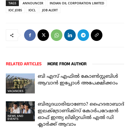
TAGS
ANNOUNCER
INDIAN OIL CORPORATION LIMITED
IOC JOBS
IOCL
JOB ALERT
RELATED ARTICLES
MORE FROM AUTHOR
ബി എസ് എഫിൽ കോൺസ്റ്റബിൾ
ആവാൻ ഇപ്പോൾ അപേക്ഷിക്കാം
VACANCIES
ബിരുദധാരിയാണോ? ഹൈദരാബാദ്
ഇലക്ട്രോണിക്സ് കോർപറേഷൻ
NEWS AND
ഓഫ് ഇന്ത്യ ലിമിറ്റഡിൽ എൽ ഡി
EVENTS
ക്ലാർക്ക് ആവാം