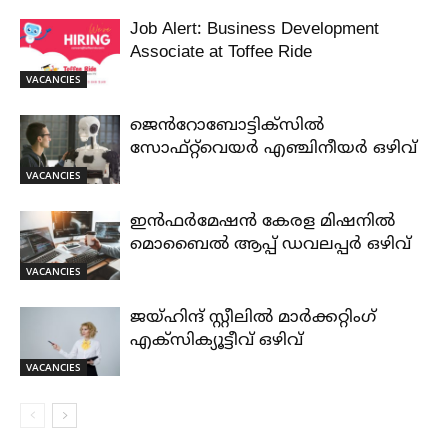
Job Alert: Business Development
Associate at Toffee Ride
VACANCIES
ജെൻറോബോട്ടിക്സിൽ
സോഫ്റ്റ്‌വെയർ എഞ്ചിനീയർ ഒഴിവ്
VACANCIES
ഇൻഫർമേഷൻ കേരള മിഷനിൽ
മൊബൈൽ ആപ്പ് ഡവലപ്പർ ഒഴിവ്
VACANCIES
ജയ്‌ഹിന്ദ്‌ സ്റ്റീലിൽ മാർക്കറ്റിംഗ്
എക്സിക്യൂട്ടീവ് ഒഴിവ്
VACANCIES