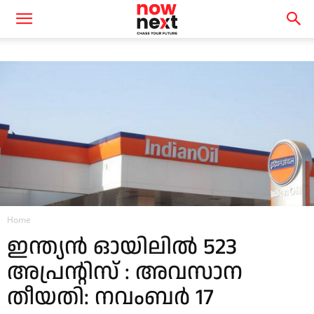
Home
ഇന്ത്യൻ ഓയിലിൽ 523
അപ്രന്റിസ് : അവസാന
തീയതി: നവംബർ 17