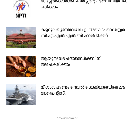
ഡിപ്ലോമക്കാർക്ക് പവർ പ്ലാന്റ് എഞ്ചിനീയറിങ്
പഠിക്കാം
കണ്ണൂർ യൂണിവേഴ്സിറ്റി അഞ്ചാം സെമസ്റ്റർ
ബി.എ എൽ എൽ ബി ഹാൾ ടിക്കറ്റ്
ആയുര്‍വേദ പരാമെഡിക്കലിന്
അപേക്ഷിക്കാം
വിശാഖപട്ടണം നേവൽ ഡോക്‌യാർഡിൽ 275
അപ്പ്രെന്റിസ്.
Advertisement