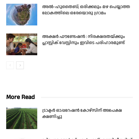
അൽ-ഹുതൈബ്; ഒരിക്കലും മഴ പെയ്യാത്ത
ലോകത്തിലെ ഒരേയൊരു ഗ്രാമം
അക്ഷർ ഫൗണ്ടേഷൻ : നിരക്ഷരതയ്ക്കും
പ്ലാസ്റ്റിക് വേസ്റ്റിനും ഇവിടെ പരിഹാരമുണ്ട്
More Read
ട്രാക്ടര്‍ ഓപ്പറേഷന്‍ കോഴ്‌സിന് അപേക്ഷ
ക്ഷണിച്ചു