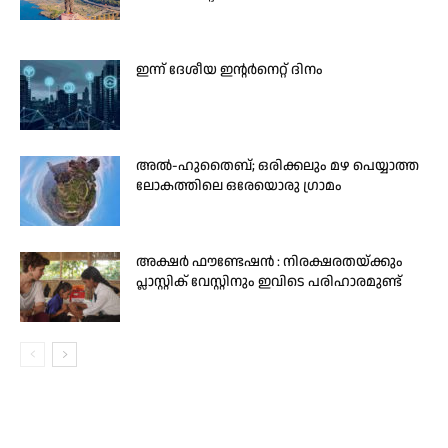
ഇന്ന് ദേശീയ ഇന്റർനെറ്റ് ദിനം
അൽ-ഹുതൈബ്; ഒരിക്കലും മഴ പെയ്യാത്ത
ലോകത്തിലെ ഒരേയൊരു ഗ്രാമം
അക്ഷർ ഫൗണ്ടേഷൻ : നിരക്ഷരതയ്ക്കും
പ്ലാസ്റ്റിക് വേസ്റ്റിനും ഇവിടെ പരിഹാരമുണ്ട്