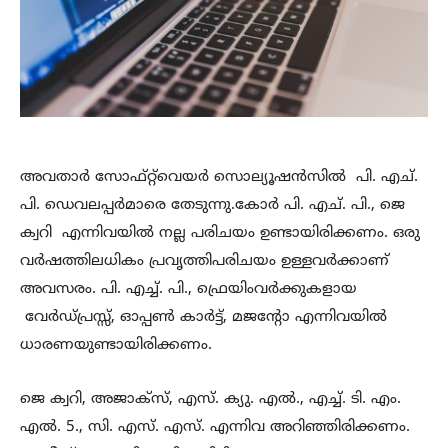
അവതാർ സോഫ്റ്റ്‌വെയർ സൊല്യൂഷൻസിൽ പി. എച്.
പി. ഡെവലപ്പർമാരെ തേടുന്നു.കോർ പി. എച്. പി., ജെ
ക്വറി എന്നിവയിൽ നല്ല പരിചയം ഉണ്ടായിരിക്കണം. ഒരു
വർഷത്തിലധികം പ്രവൃത്തിപരിചയം ഉള്ളവർക്കാണ്
അവസരം. പി. എച്ച്. പി., ഫ്രെയിംവർക്കുകളായ
വേർഡ്പ്രസ്സ്, ഓപ്പൺ കാർട്ട്, മജന്റോ എന്നിവയിൽ
ധാരണയുണ്ടായിരിക്കണം.
ജെ ക്വറി, അജാക്സ്, എസ്. ക്യു. എൽ., എച്ച്. ടി. എം.
എൽ. 5., സി. എസ്. എസ്. എന്നിവ അറിഞ്ഞിരിക്കണം.