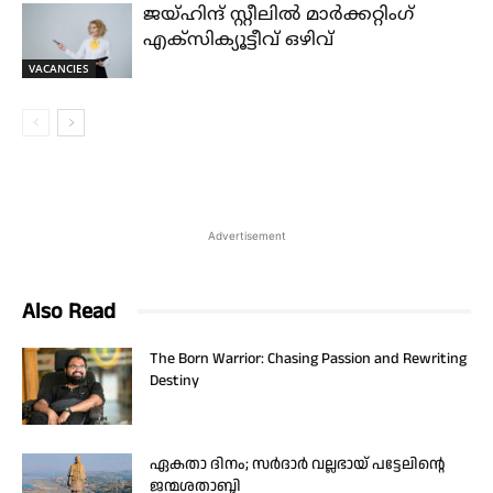
ജയ്‌ഹിന്ദ്‌ സ്റ്റീലിൽ മാർക്കറ്റിംഗ്
എക്സിക്യൂട്ടീവ് ഒഴിവ്
VACANCIES
Advertisement
Also Read
The Born Warrior: Chasing Passion and Rewriting
Destiny
ഏകതാ ദിനം; സർദാർ വല്ലഭായ് പട്ടേലിന്റെ
ജന്മശതാബ്ദി