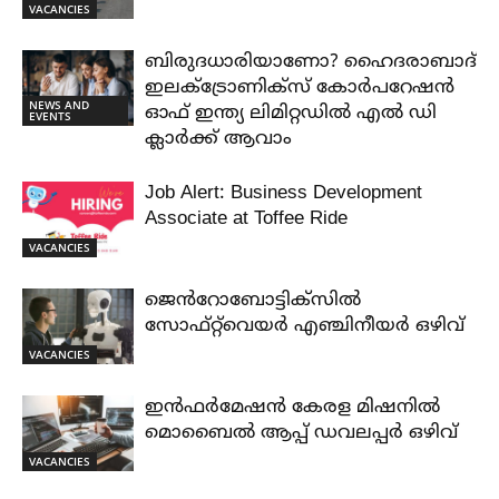
VACANCIES
ബിരുദധാരിയാണോ? ഹൈദരാബാദ്
ഇലക്ട്രോണിക്സ് കോർപറേഷൻ
NEWS AND
ഓഫ് ഇന്ത്യ ലിമിറ്റഡിൽ എൽ ഡി
EVENTS
ക്ലാർക്ക് ആവാം
Job Alert: Business Development
Associate at Toffee Ride
VACANCIES
ജെൻറോബോട്ടിക്സിൽ
സോഫ്റ്റ്‌വെയർ എഞ്ചിനീയർ ഒഴിവ്
VACANCIES
ഇൻഫർമേഷൻ കേരള മിഷനിൽ
മൊബൈൽ ആപ്പ് ഡവലപ്പർ ഒഴിവ്
VACANCIES