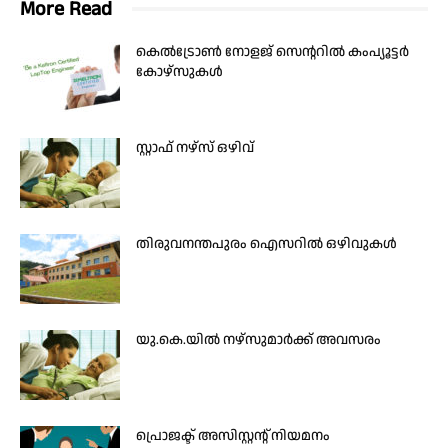
More Read
കെല്‍ട്രോണ്‍ നോളജ് സെന്ററില്‍ കംപ്യൂട്ടര്‍
കോഴ്‌സുകള്‍
സ്റ്റാഫ് നഴ്സ് ഒഴിവ്
തിരുവനന്തപുരം ഐസറിൽ ഒഴിവുകൾ
യു.കെ.യിൽ നഴ്‌സുമാർക്ക് അവസരം
പ്രൊജക്ട് അസിസ്റ്റന്റ് നിയമനം