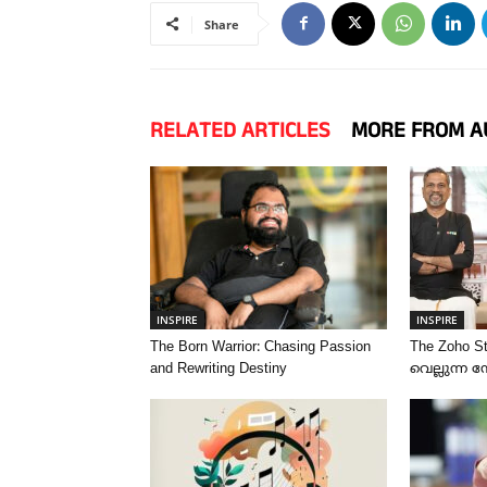
Share
RELATED ARTICLES
MORE FROM A
INSPIRE
INSPIRE
The Born Warrior: Chasing Passion
The Zoho S
and Rewriting Destiny
വെല്ലുന്