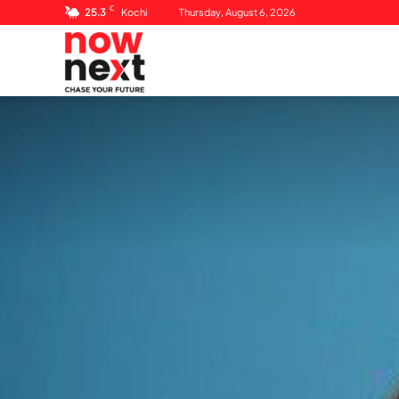
C
25.3
Kochi
Thursday, August 6, 2026
NowNext