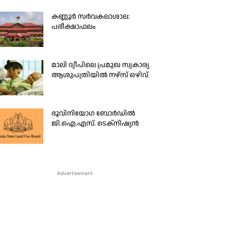
കണ്ണൂർ സർവകലാശാല:
പരീക്ഷാഫലം
മാലി ദ്വീപിലെ പ്രമുഖ സ്വകാര്യ
ആശുപത്രിയിൽ നഴ്സ് ഒഴിവ്
ഭൂവിനിയോഗ ബോർഡിൽ
ജി.ഐ.എസ്. ടെക്നിഷ്യൻ
Advertisement