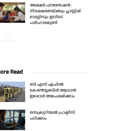
അക്ഷർ ഫൗണ്ടേഷൻ :
നിരക്ഷരതയ്ക്കും പ്ലാസ്റ്റിക്
വേസ്റ്റിനും ഇവിടെ
പരിഹാരമുണ്ട്
ore Read
ബി എസ് എഫിൽ
കോൺസ്റ്റബിൾ ആവാൻ
ഇപ്പോൾ അപേക്ഷിക്കാം
സെക്രട്ടറിയല്‍ പ്രാക്ടീസ്
പഠിക്കാം