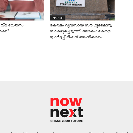
INSPIRE
ലായ്മ വേതനം
കേരളം വ്യവസായ സൗഹൃദമെന്നു
്കെ?
സാക്ഷ്യപ്പെടുത്തി ലോകം: കേരള
സ്റ്റാർട്ടപ്പ് മിഷന് അംഗീകാരം