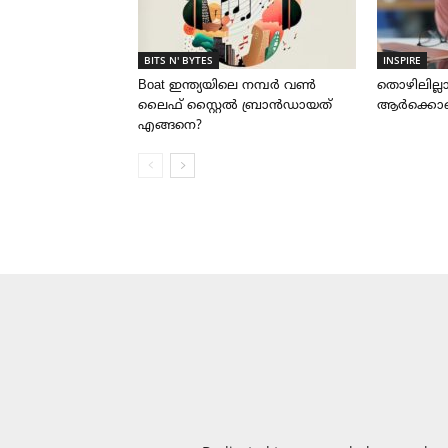
BITS N' BYTES
INSPIRE
Boat ഇന്ത്യയിലെ നമ്പർ വൺ
തൊഴിലില്
ലൈഫ് സ്റ്റൈൽ ബ്രാൻഡായത്
ആർക്കൊക
എങ്ങനെ?