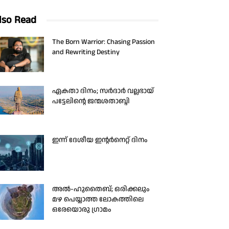
lso Read
The Born Warrior: Chasing Passion
and Rewriting Destiny
ഏകതാ ദിനം; സർദാർ വല്ലഭായ്
പട്ടേലിന്റെ ജന്മശതാബ്ദി
ഇന്ന് ദേശീയ ഇന്റർനെറ്റ് ദിനം
അൽ-ഹുതൈബ്; ഒരിക്കലും
മഴ പെയ്യാത്ത ലോകത്തിലെ
ഒരേയൊരു ഗ്രാമം