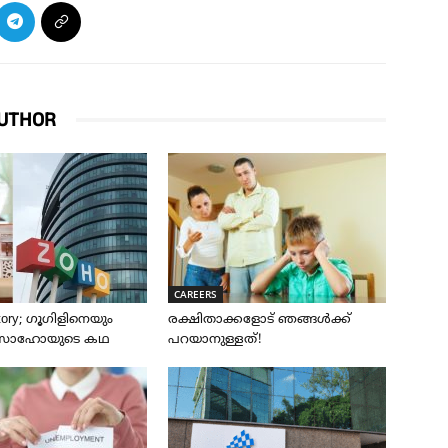
UTHOR
CAREERS
tory; ഗൂഗിളിനെയും
രക്ഷിതാക്കളോട് ഞങ്ങൾക്ക്
ന സോഹോയുടെ കഥ
പറയാനുള്ളത്!