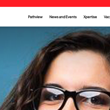
Pathview
News and Events
Xpertise
Vac