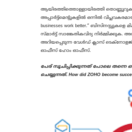
ആയിരത്തിത്തൊള്ളായിരത്തി തൊണ്ണൂറ
അപ്പാർട്ട്മെന്റുകളിൽ ഒന്നിൽ വിപ്ലവകരമായ 
businesses work better.” ബിസിനസ്സുകളെ 
സ്‌മാർട്ട് സാങ്കേതികവിദ്യ നിർമ്മിക്
അറിയപ്പെടുന്ന വേൾഡ് ക്ലാസ് ടെക്നോളജി 
ഓഫീസ് ഹോം ഓഫീസ്.
പേര് സൂചിപ്പിക്കുന്നത് പോലെ തന്
ചെയ്യുന്നത്. How did ZOHO become succe