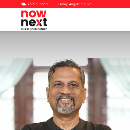
C
23.3
Kochi
Friday, August 7, 2026
NowNext