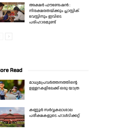
അക്ഷർ ഫൗണ്ടേഷൻ :
നിരക്ഷരതയ്ക്കും പ്ലാസ്റ്റിക്
വേസ്റ്റിനും ഇവിടെ
പരിഹാരമുണ്ട്
ore Read
മാധ്യമപ്രവര്‍ത്തനത്തിന്റെ
ഉള്ളറകളിലേക്ക് ഒരു യാത്ര
കണ്ണൂർ സർവ്വകലാശാല
പരീക്ഷകളുടെ ഹാൾടിക്കറ്റ്