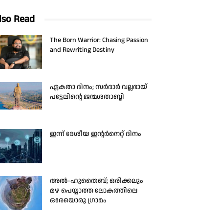
lso Read
The Born Warrior: Chasing Passion
and Rewriting Destiny
ഏകതാ ദിനം; സർദാർ വല്ലഭായ്
പട്ടേലിന്റെ ജന്മശതാബ്ദി
ഇന്ന് ദേശീയ ഇന്റർനെറ്റ് ദിനം
അൽ-ഹുതൈബ്; ഒരിക്കലും
മഴ പെയ്യാത്ത ലോകത്തിലെ
ഒരേയൊരു ഗ്രാമം