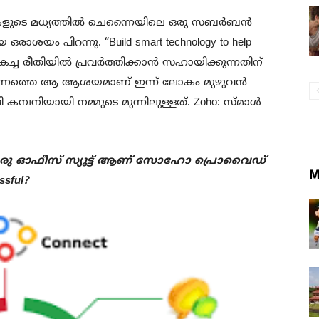
ുകളുടെ മധ്യത്തിൽ ചെന്നൈയിലെ ഒരു സബർബൻ
ഒരാശയം പിറന്നു. “Build smart technology to help
മികച്ച രീതിയിൽ പ്രവർത്തിക്കാൻ സഹായിക്കുന്നതിന്
കുക. അന്നത്തെ ആ ആശയമാണ് ഇന്ന് ലോകം മുഴുവൻ
കമ്പനിയായി നമ്മുടെ മുന്നിലുള്ളത്. Zoho: സ്മാൾ
നെ ഒരു ഓഫീസ് സ്യൂട്ട് ആണ് സോഹോ പ്രൊവൈഡ്
M
ssful?