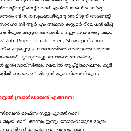
ടക്കം നെറ്റ്‌വർക്ക് മാനേജ്‍മെന്റ് സോഫ്റ്റ്‌വെയർ
ന്റ്നെറ്റ് നെറ്റ്‌വർക്ക് എക്സ്പാൻഡ് ചെയ്തു.
ടത്തരം ബിസിനസുകളായിരുന്നു അവിടുന്ന് അങ്ങോട്ട്
 ൽ സോഹോ സി ആർ എം അഥവാ കസ്റ്റമർ റിലേഷൻഷിപ്പ്
കമ്പനിയുടെ ആദ്യത്തെ ഓഫീസ് സ്യൂട്ട് പ്രോഡക്റ്റ് ആയ
oho Projects, Creator, Sheet, Show എന്നിങ്ങനെ
സ് ചെയ്യപ്പെട്ടു. പ്രയാണത്തിന്റെ തൊട്ടടുത്ത ഘട്ടമായ
ിലേക്ക് ചുവടുവെച്ചു. സോഹോ ഡോക്‌സും
8 ൽ ഇൻവോയ്‌സിങ്ങും മെയിൽ ആപ്പ്ളിക്കേഷനും കൂടി
റിൽ സോഹോ 1 മില്യൺ യൂസേർബേസ് എന്ന
സ്റ്റൈൽ ബ്രാൻഡായത് എങ്ങനെ?
ൺലൈൻ ഓഫീസ് സ്യൂട്ട് പുറത്തിറക്കി
ോഹോ ആയി മാറി. അന്നും ഇന്നും സോഹോയുടെ മാത്രം
െ വെൻച്വർ ക്യാപിറ്റലുകളൊന്നും തന്നെ