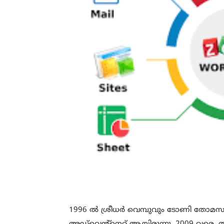
1996 ൽ ശ്രീധർ വെമ്പുവും ടോണി തോമസു