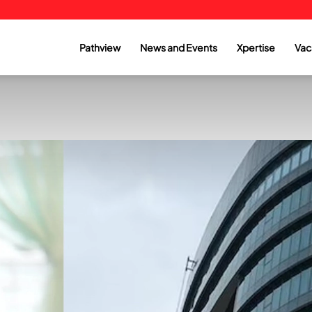
Pathview
News and Events
Xpertise
Vac