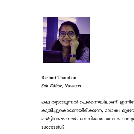
𝐑𝐞𝐬𝐡𝐦𝐢 𝐓𝐡𝐚𝐦𝐛𝐚𝐧
𝑺𝒖𝒃 𝑬𝒅𝒊𝒕𝒐𝒓, 𝑵𝒐𝒘𝒏𝒆𝒙𝒕
കഥ തുടങ്ങുന്നത് ചെന്നൈയിലാണ്. ഇന്നിപ്
കുതിച്ചുകൊണ്ടേയിരിക്കുന്ന, ലോകം മുഴുവൻ
മൾട്ടിനാഷണൽ കമ്പനിയായ സോഹോയുടെ സ്റ
successful?