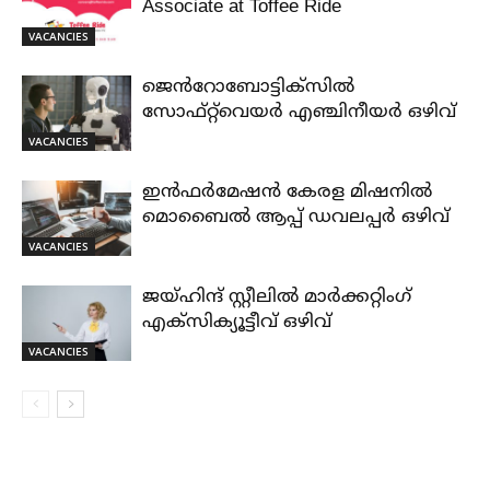
Associate at Toffee Ride
VACANCIES
ജെൻറോബോട്ടിക്സിൽ
സോഫ്റ്റ്‌വെയർ എഞ്ചിനീയർ ഒഴിവ്
VACANCIES
ഇൻഫർമേഷൻ കേരള മിഷനിൽ
മൊബൈൽ ആപ്പ് ഡവലപ്പർ ഒഴിവ്
VACANCIES
ജയ്‌ഹിന്ദ്‌ സ്റ്റീലിൽ മാർക്കറ്റിംഗ്
എക്സിക്യൂട്ടീവ് ഒഴിവ്
VACANCIES