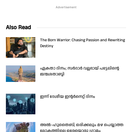
Advertisement
Also Read
The Born Warrior: Chasing Passion and Rewriting
Destiny
ഏകതാ ദിനം; സർദാർ വല്ലഭായ് പട്ടേലിന്റെ
ജന്മശതാബ്ദി
ഇന്ന് ദേശീയ ഇന്റർനെറ്റ് ദിനം
അൽ-ഹുതൈബ്; ഒരിക്കലും മഴ പെയ്യാത്ത
ലോകത്തിലെ ഒരേയൊരു ഗ്രാമം