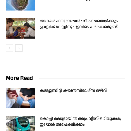
അക്ഷർ ഫൗണ്ടേഷൻ : നിരക്ഷരതയ്ക്കും
പ്ലാസ്റ്റിക് വേസ്റ്റിനും ഇവിടെ പരിഹാരമുണ്ട്
More Read
കമ്മ്യൂണിറ്റി കൗൺസിലേഴ്‌സ് ഒഴിവ്
കൊച്ചി മെട്രോയിൽ അപ്രന്റീസ് ഒഴിവുകൾ;
ഇപ്പോൾ അപേക്ഷിക്കാം