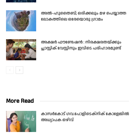
അൽ-ഹുതൈബ്; ഒരിക്കലും മഴ പെയ്യാത്ത
ലോകത്തിലെ ഒരേയൊരു ഗ്രാമം
അക്ഷർ ഫൗണ്ടേഷൻ : നിരക്ഷരതയ്ക്കും
പ്ലാസ്റ്റിക് വേസ്റ്റിനും ഇവിടെ പരിഹാരമുണ്ട്
More Read
കാസര്‍കോട് ഗവ.പോളിടെക്‌നിക് കോളേജില്‍
അധ്യാപക ഒഴിവ്