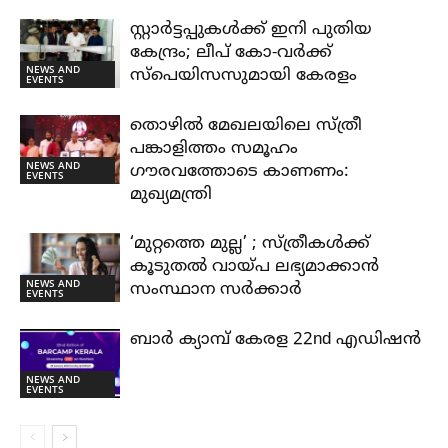
സ്റ്റാർട്ടപ്പുകൾക്ക് ഇനി പുതിയ
കേന്ദ്രം; ലീപ് കോ-വർക്ക്
NEWS AND
സ്പെയിസസുമായി കേരളം
EVENTS
തൊഴിൽ മേഖലയിലെ സ്ത്രീ
പങ്കാളിത്തം സമൂഹം
NEWS AND
ഗൗരവത്തോടെ കാണണം:
EVENTS
മുഖ്യമന്ത്രി
‘മുറ്റത്തെ മുല്ല’ ; സ്ത്രീകൾക്ക്
കൂടുതൽ വായ്പ ലഭ്യമാക്കാൻ
NEWS AND
സംസ്ഥാന സർക്കാർ
EVENTS
ബാർ ക്യാമ്പ് കേരള 22nd എഡിഷൻ
NEWS AND
EVENTS