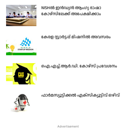
NISHൽ ഇൻഡ്യൻ ആംഗ്യ ഭാഷാ
കോഴ്സിലേക്ക് അപേക്ഷിക്കാം
കേരള സ്റ്റാർട്ടപ്പ് മിഷനിൽ അവസരം
ഐ.എച്ച്.ആർ.ഡി. കോഴ്‌സ് പ്രവേശനം
ഫാർമസ്യൂട്ടിക്കൽ എക്സിക്യൂട്ടിവ് ഒഴിവ്
Advertisement