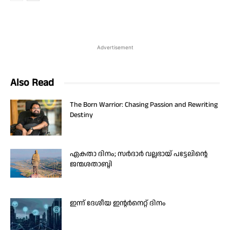
Advertisement
Also Read
The Born Warrior: Chasing Passion and Rewriting
Destiny
ഏകതാ ദിനം; സർദാർ വല്ലഭായ് പട്ടേലിന്റെ
ജന്മശതാബ്ദി
ഇന്ന് ദേശീയ ഇന്റർനെറ്റ് ദിനം