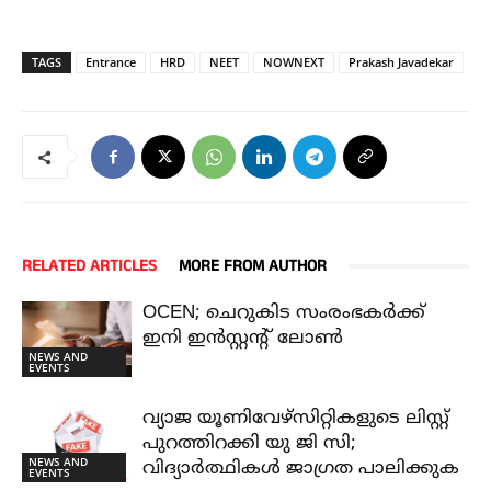
TAGS
Entrance
HRD
NEET
NOWNEXT
Prakash Javadekar
RELATED ARTICLES
MORE FROM AUTHOR
OCEN; ചെറുകിട സംരംഭകർക്ക്
ഇനി ഇൻസ്റ്റന്റ് ലോൺ
NEWS AND
EVENTS
വ്യാജ യൂണിവേഴ്സിറ്റികളുടെ ലിസ്റ്റ്
പുറത്തിറക്കി യു ജി സി;
NEWS AND
വിദ്യാർത്ഥികൾ ജാഗ്രത പാലിക്കുക
EVENTS