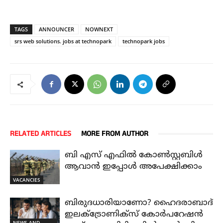
TAGS
ANNOUNCER
NOWNEXT
srs web solutions. jobs at technopark
technopark jobs
RELATED ARTICLES
MORE FROM AUTHOR
ബി എസ് എഫിൽ കോൺസ്റ്റബിൾ
ആവാൻ ഇപ്പോൾ അപേക്ഷിക്കാം
VACANCIES
ബിരുദധാരിയാണോ? ഹൈദരാബാദ്
ഇലക്ട്രോണിക്സ് കോർപറേഷൻ
NEWS AND