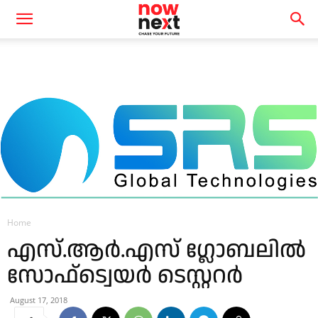
Home
എസ്.ആർ.എസ് ഗ്ലോബലിൽ
സോഫ്ട്വെയർ ടെസ്റ്ററർ
August 17, 2018