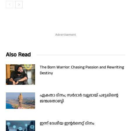
Advertisement
Also Read
The Born Warrior: Chasing Passion and Rewriting
Destiny
ഏകതാ ദിനം; സർദാർ വല്ലഭായ് പട്ടേലിന്റെ
ജന്മശതാബ്ദി
ഇന്ന് ദേശീയ ഇന്റർനെറ്റ് ദിനം