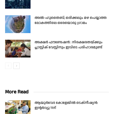
അൽ-ഹുതൈബ്; ഒരിക്കലും മഴ പെയ്യാത്ത
ലോകത്തിലെ ഒരേയൊരു ഗ്രാമം
അക്ഷർ ഫൗണ്ടേഷൻ : നിരക്ഷരതയ്ക്കും
പ്ലാസ്റ്റിക് വേസ്റ്റിനും ഇവിടെ പരിഹാരമുണ്ട്
More Read
ആയുർവേദ കോളേജിൽ ടെക്‌നീഷ്യൻ:
ഇന്റർവ്യൂ 11ന്