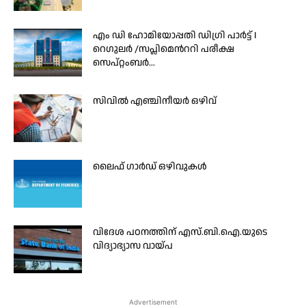
എം ഡി ഹോമിയോപ്പതി ഡിഗ്രി പാർട്ട് I
റെഗുലർ /സപ്ലിമെന്‍ററി പരീക്ഷ
സെപ്റ്റംബർ...
സിവില്‍ എഞ്ചിനീയര്‍ ഒഴിവ്
ലൈഫ് ഗാര്‍ഡ് ഒഴിവുകൾ
വിദേശ പഠനത്തിന് എസ്.ബി.ഐ.യുടെ
വിദ്യാഭ്യാസ വായ്പ
Advertisement