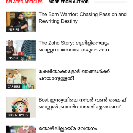
RELATED ARTICLES
MORE FROM AUTHOR
The Born Warrior: Chasing Passion and
Rewriting Destiny
INSPIRE
The Zoho Story; ഗൂഗിളിനെയും
വെല്ലുന്ന സോഹോയുടെ കഥ
INSPIRE
രക്ഷിതാക്കളോട് ഞങ്ങൾക്ക്
പറയാനുള്ളത്!
CAREERS
Boat ഇന്ത്യയിലെ നമ്പർ വൺ ലൈഫ്
സ്റ്റൈൽ ബ്രാൻഡായത് എങ്ങനെ?
BITS N' BYTES
തൊഴിലില്ലായ്മ വേതനം