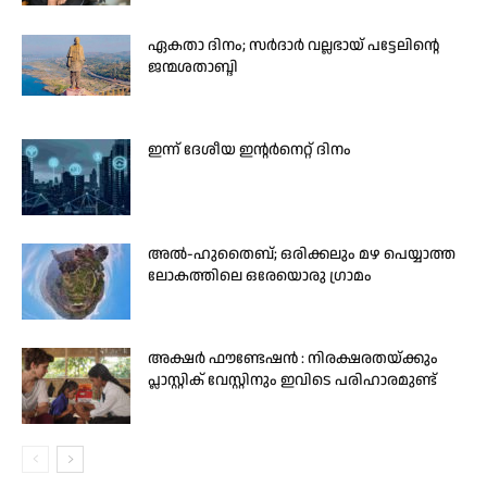
ഏകതാ ദിനം; സർദാർ വല്ലഭായ് പട്ടേലിന്റെ
ജന്മശതാബ്ദി
ഇന്ന് ദേശീയ ഇന്റർനെറ്റ് ദിനം
അൽ-ഹുതൈബ്; ഒരിക്കലും മഴ പെയ്യാത്ത
ലോകത്തിലെ ഒരേയൊരു ഗ്രാമം
അക്ഷർ ഫൗണ്ടേഷൻ : നിരക്ഷരതയ്ക്കും
പ്ലാസ്റ്റിക് വേസ്റ്റിനും ഇവിടെ പരിഹാരമുണ്ട്