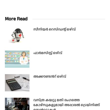
More Read
സീനിയർ റെസിഡന്റ് ഒഴിവ്
ഫാര്‍മസിസ്റ്റ് ഒഴിവ്
അക്കൗണ്ടൻറ് ഒഴിവ്
വസ്ത്ര കയറ്റു മതി രംഗത്തെ
കോഴ്സുകളുമായി അപ്പാരൽ ട്രെയിനിങ്ങ്