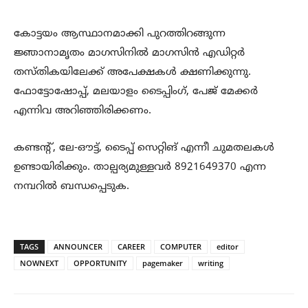
കോട്ടയം ആസ്ഥാനമാക്കി പുറത്തിറങ്ങുന്ന
ജ്ഞാനാമൃതം മാഗസിനിൽ മാഗസിൻ എഡിറ്റർ
തസ്തികയിലേക്ക് അപേക്ഷകൾ ക്ഷണിക്കുന്നു.
ഫോട്ടോഷോപ്പ്, മലയാളം ടൈപ്പിംഗ്, പേജ് മേക്കർ
എന്നിവ അറിഞ്ഞിരിക്കണം.
കണ്ടന്റ്, ലേ-ഔട്ട്, ടൈപ്പ് സെറ്റിങ് എന്നീ ചുമതലകൾ
ഉണ്ടായിരിക്കും. താല്പര്യമുള്ളവർ 8921649370 എന്ന
നമ്പറിൽ ബന്ധപ്പെടുക.
TAGS
ANNOUNCER
CAREER
COMPUTER
editor
NOWNEXT
OPPORTUNITY
pagemaker
writing