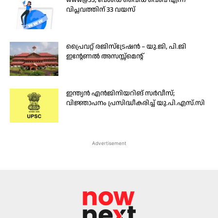
www@33; വേൾഡ് വൈഡ് വെബ് എന്ന
വിപ്ലവത്തിന് 33 വയസ്
പ്രൈവറ്റ് രജിസ്ട്രേഷൻ – യു.ജി, പി.ജി
ഇന്റേണൽ അസസ്സ്മെന്റ്
ഇന്ത്യന്‍ എന്‍ജിനിയറിങ് സര്‍വീസ്;
വിജ്ഞാപനം പ്രസിദ്ധീകരിച്ച് യു.പി.എസ്.സി
Advertisement