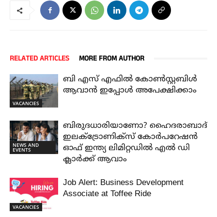
RELATED ARTICLES
MORE FROM AUTHOR
ബി എസ് എഫിൽ കോൺസ്റ്റബിൾ
ആവാൻ ഇപ്പോൾ അപേക്ഷിക്കാം
VACANCIES
ബിരുദധാരിയാണോ? ഹൈദരാബാദ്
ഇലക്ട്രോണിക്സ് കോർപറേഷൻ
NEWS AND
ഓഫ് ഇന്ത്യ ലിമിറ്റഡിൽ എൽ ഡി
EVENTS
ക്ലാർക്ക് ആവാം
Job Alert: Business Development
Associate at Toffee Ride
VACANCIES