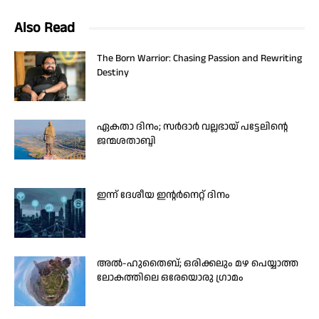
Also Read
The Born Warrior: Chasing Passion and Rewriting
Destiny
ഏകതാ ദിനം; സർദാർ വല്ലഭായ് പട്ടേലിന്റെ
ജന്മശതാബ്ദി
ഇന്ന് ദേശീയ ഇന്റർനെറ്റ് ദിനം
അൽ-ഹുതൈബ്; ഒരിക്കലും മഴ പെയ്യാത്ത
ലോകത്തിലെ ഒരേയൊരു ഗ്രാമം