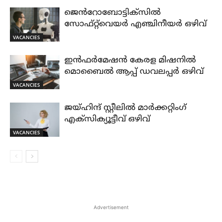
ജെൻറോബോട്ടിക്സിൽ
സോഫ്റ്റ്‌വെയർ എഞ്ചിനീയർ ഒഴിവ്
VACANCIES
ഇൻഫർമേഷൻ കേരള മിഷനിൽ
മൊബൈൽ ആപ്പ് ഡവലപ്പർ ഒഴിവ്
VACANCIES
ജയ്‌ഹിന്ദ്‌ സ്റ്റീലിൽ മാർക്കറ്റിംഗ്
എക്സിക്യൂട്ടീവ് ഒഴിവ്
VACANCIES
Advertisement