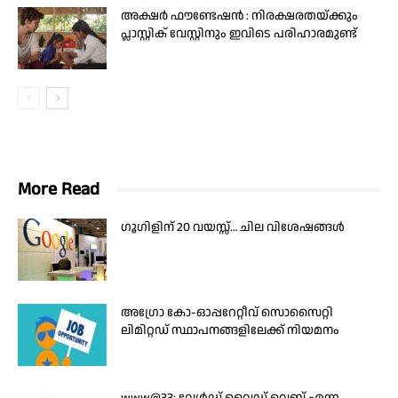
അക്ഷർ ഫൗണ്ടേഷൻ : നിരക്ഷരതയ്ക്കും
പ്ലാസ്റ്റിക് വേസ്റ്റിനും ഇവിടെ പരിഹാരമുണ്ട്
More Read
ഗൂഗിളിന് 20 വയസ്സ്… ചില വിശേഷങ്ങൾ
അഗ്രോ കോ-ഓപ്പറേറ്റീവ് സൊസൈറ്റി
ലിമിറ്റഡ് സ്ഥാപനങ്ങളിലേക്ക് നിയമനം