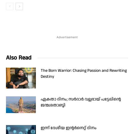
Advertisement
Also Read
The Born Warrior: Chasing Passion and Rewriting
Destiny
ഏകതാ ദിനം; സർദാർ വല്ലഭായ് പട്ടേലിന്റെ
ജന്മശതാബ്ദി
ഇന്ന് ദേശീയ ഇന്റർനെറ്റ് ദിനം