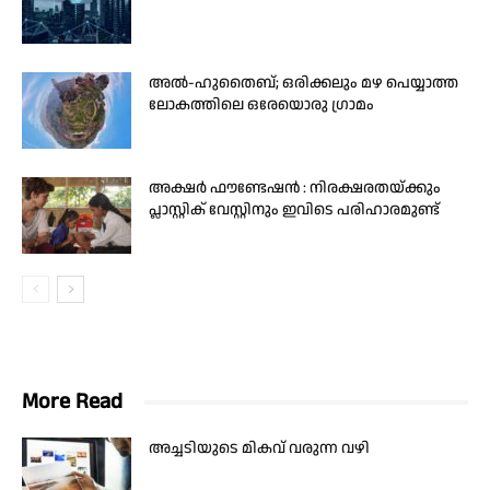
അൽ-ഹുതൈബ്; ഒരിക്കലും മഴ പെയ്യാത്ത
ലോകത്തിലെ ഒരേയൊരു ഗ്രാമം
അക്ഷർ ഫൗണ്ടേഷൻ : നിരക്ഷരതയ്ക്കും
പ്ലാസ്റ്റിക് വേസ്റ്റിനും ഇവിടെ പരിഹാരമുണ്ട്
More Read
അച്ചടിയുടെ മികവ് വരുന്ന വഴി