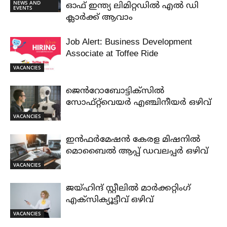
NEWS AND
ഓഫ് ഇന്ത്യ ലിമിറ്റഡിൽ എൽ ഡി
EVENTS
ക്ലാർക്ക് ആവാം
Job Alert: Business Development
Associate at Toffee Ride
VACANCIES
ജെൻറോബോട്ടിക്സിൽ
സോഫ്റ്റ്‌വെയർ എഞ്ചിനീയർ ഒഴിവ്
VACANCIES
ഇൻഫർമേഷൻ കേരള മിഷനിൽ
മൊബൈൽ ആപ്പ് ഡവലപ്പർ ഒഴിവ്
VACANCIES
ജയ്‌ഹിന്ദ്‌ സ്റ്റീലിൽ മാർക്കറ്റിംഗ്
എക്സിക്യൂട്ടീവ് ഒഴിവ്
VACANCIES