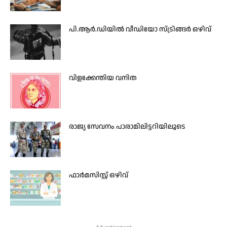
പി.ആർ.ഡിയിൽ വീഡിയോ സ്ട്രിങ്ങർ ഒഴിവ്
വിളക്കേന്തിയ വനിത
രാജ്യ സേവനം പാരാമിലിട്ടറിയിലൂടെ
ഫാർമസിസ്റ്റ് ഒഴിവ്