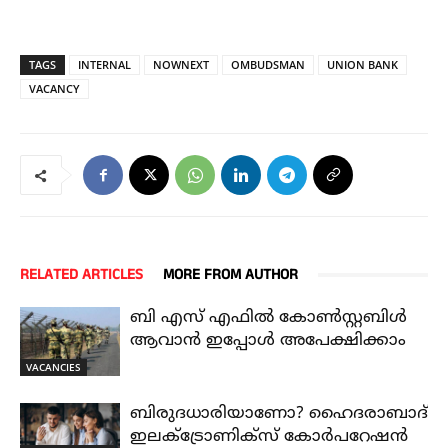
TAGS
INTERNAL
NOWNEXT
OMBUDSMAN
UNION BANK
VACANCY
RELATED ARTICLES
MORE FROM AUTHOR
ബി എസ് എഫിൽ കോൺസ്റ്റബിൾ
ആവാൻ ഇപ്പോൾ അപേക്ഷിക്കാം
VACANCIES
ബിരുദധാരിയാണോ? ഹൈദരാബാദ്
ഇലക്ട്രോണിക്സ് കോർപറേഷൻ