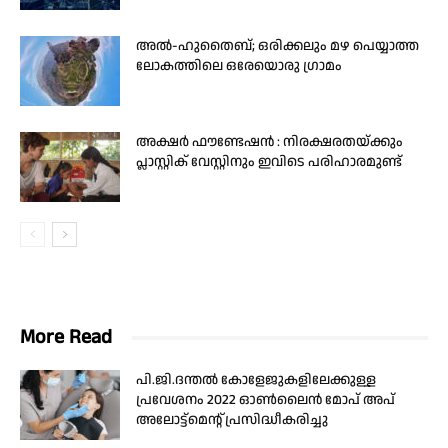
അൽ-ഹുതൈബ്; ഒരിക്കലും മഴ പെയ്യാത്ത
ലോകത്തിലെ ഒരേയൊരു ഗ്രാമം
അക്ഷർ ഫൗണ്ടേഷൻ : നിരക്ഷരതയ്ക്കും
പ്ലാസ്റ്റിക് വേസ്റ്റിനും ഇവിടെ പരിഹാരമുണ്ട്
More Read
പി.ജി.ദന്തൽ കോളേജുകളിലേക്കുള്ള
പ്രവേശനം 2022 ഓൺലൈൻ മോപ് അപ്
അലോട്ട്മെന്റ് പ്രസിദ്ധീകരിച്ചു