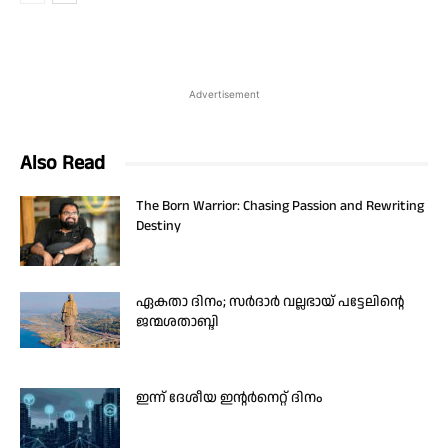
Advertisement
Also Read
The Born Warrior: Chasing Passion and Rewriting
Destiny
ഏകതാ ദിനം; സർദാർ വല്ലഭായ് പട്ടേലിന്റെ
ജന്മശതാബ്ദി
ഇന്ന് ദേശീയ ഇന്റർനെറ്റ് ദിനം