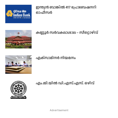
ഇന്ത്യൻ ബാങ്കിൽ 417 പ്രോബേഷനറി
ഓഫീസർ
കണ്ണൂർ സർവകലാശാല – സീറ്റൊഴിവ്
എക്‌സാമിനര്‍ നിയമനം
എം.ജി.യിൽ ഡി.എസ്.എസ്. ഒഴിവ്
Advertisement