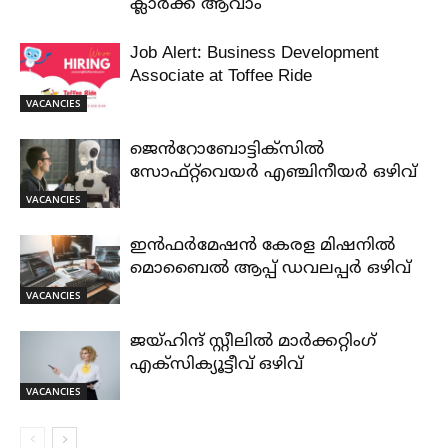
ക്ലാർക്ക് ആവാം
Job Alert: Business Development
Associate at Toffee Ride
VACANCIES
ജെൻറോബോട്ടിക്സിൽ
സോഫ്റ്റ്‌വെയർ എഞ്ചിനീയർ ഒഴിവ്
VACANCIES
ഇൻഫർമേഷൻ കേരള മിഷനിൽ
മൊബൈൽ ആപ്പ് ഡവലപ്പർ ഒഴിവ്
VACANCIES
ജയ്‌ഹിന്ദ്‌ സ്റ്റീലിൽ മാർക്കറ്റിംഗ്
എക്സിക്യൂട്ടീവ് ഒഴിവ്
VACANCIES