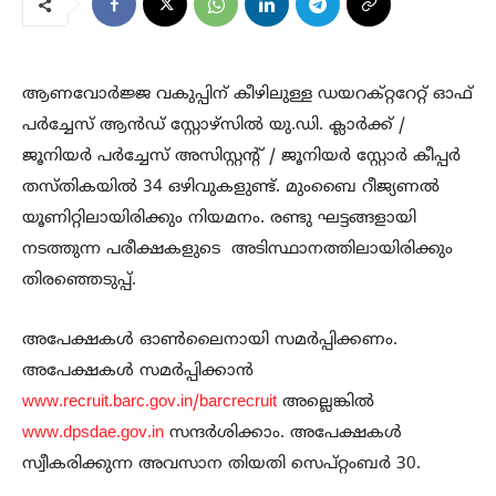
ആണവോർജ്ജ വകുപ്പിന് കീഴിലുള്ള ഡയറക്റ്ററേറ്റ് ഓഫ്
പർച്ചേസ് ആൻഡ് സ്റ്റോഴ്‌സിൽ യു.ഡി. ക്ലാർക്ക് /
ജൂനിയർ പർച്ചേസ് അസിസ്റ്റന്റ് / ജൂനിയർ സ്റ്റോർ കീപ്പർ
തസ്തികയിൽ 34 ഒഴിവുകളുണ്ട്. മുംബൈ റീജ്യണൽ
യൂണിറ്റിലായിരിക്കും നിയമനം. രണ്ടു ഘട്ടങ്ങളായി
നടത്തുന്ന പരീക്ഷകളുടെ അടിസ്ഥാനത്തിലായിരിക്കും
തിരഞ്ഞെടുപ്പ്.
അപേക്ഷകൾ ഓൺലൈനായി സമർപ്പിക്കണം.
അപേക്ഷകൾ സമർപ്പിക്കാൻ
www.recruit.barc.gov.in/barcrecruit
അല്ലെങ്കിൽ
www.dpsdae.gov.in
സന്ദർശിക്കാം. അപേക്ഷകൾ
സ്വീകരിക്കുന്ന അവസാന തിയതി സെപ്റ്റംബർ 30.