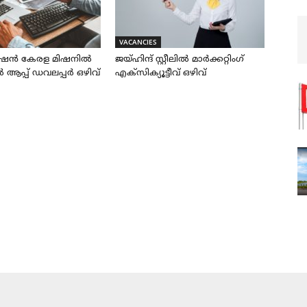
VACANCIES
ഷൻ കേരള മിഷനിൽ
ജയ്‌ഹിന്ദ്‌ സ്റ്റീലിൽ മാർക്കറ്റിംഗ്
്പ് ഡവലപ്പർ ഒഴിവ്
എക്സിക്യൂട്ടീവ് ഒഴിവ്