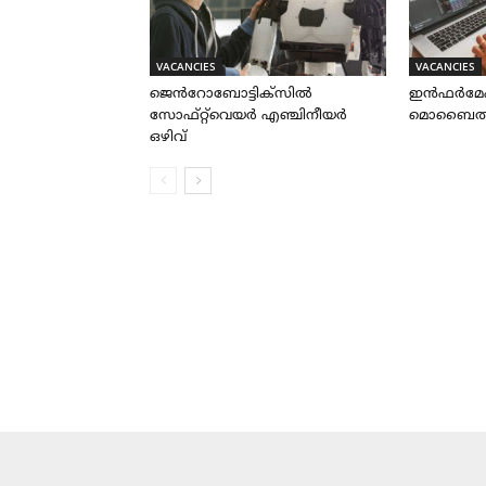
VACANCIES
VACANCIES
ജെൻറോബോട്ടിക്സിൽ
ഇൻഫർമേ
സോഫ്റ്റ്‌വെയർ എഞ്ചിനീയർ
മൊബൈൽ ആപ
ഒഴിവ്