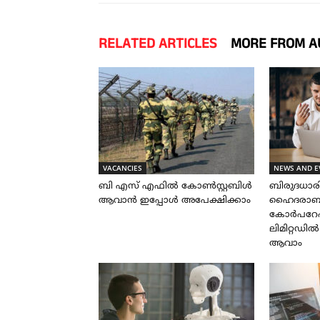
RELATED ARTICLES
MORE FROM A
VACANCIES
NEWS AND E
ബി എസ് എഫിൽ കോൺസ്റ്റബിൾ
ബിരുദധാ
ആവാൻ ഇപ്പോൾ അപേക്ഷിക്കാം
ഹൈദരാബാദ
കോർപറേഷ
ലിമിറ്റഡി
ആവാം