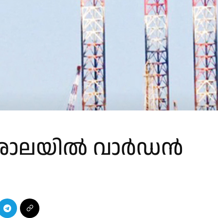
പൽശാലയിൽ വാർഡൻ