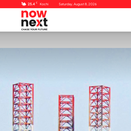
C
25.4
Kochi
Saturday, August 8, 2026
NowNext