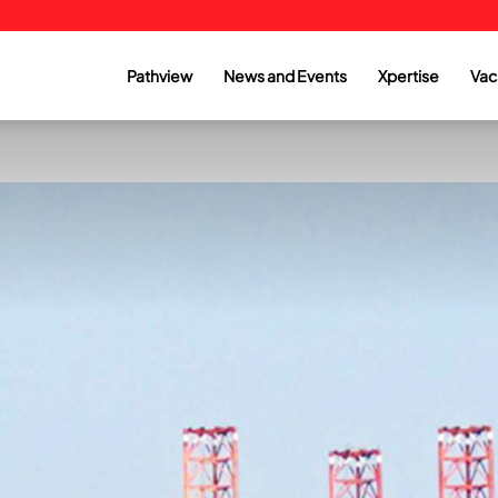
Pathview
News and Events
Xpertise
Vac