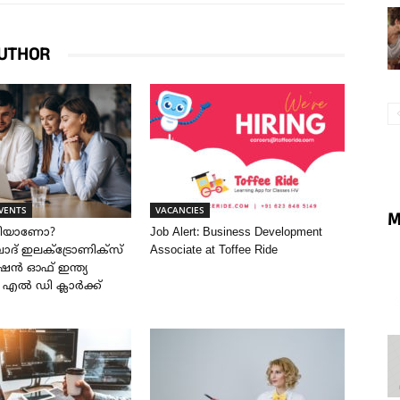
UTHOR
VENTS
VACANCIES
M
രിയാണോ?
Job Alert: Business Development
് ഇലക്ട്രോണിക്സ്
Associate at Toffee Ride
ൻ ഓഫ് ഇന്ത്യ
ൽ എൽ ഡി ക്ലാർക്ക്