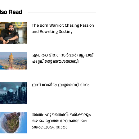
lso Read
The Born Warrior: Chasing Passion
and Rewriting Destiny
ഏകതാ ദിനം; സർദാർ വല്ലഭായ്
പട്ടേലിന്റെ ജന്മശതാബ്ദി
ഇന്ന് ദേശീയ ഇന്റർനെറ്റ് ദിനം
അൽ-ഹുതൈബ്; ഒരിക്കലും
മഴ പെയ്യാത്ത ലോകത്തിലെ
ഒരേയൊരു ഗ്രാമം