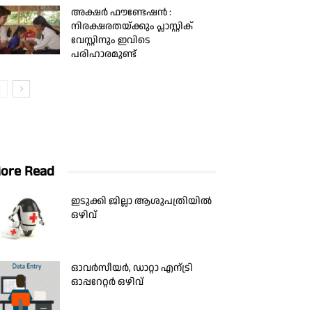
അക്ഷർ ഫൗണ്ടേഷൻ :
നിരക്ഷരതയ്ക്കും പ്ലാസ്റ്റിക്
വേസ്റ്റിനും ഇവിടെ
പരിഹാരമുണ്ട്
ore Read
ഇടുക്കി ജില്ലാ ആശുപത്രിയിൽ
ഒഴിവ്
ഓവര്‍സീയര്‍, ഡാറ്റാ എന്ട്രി
ഓപ്പറേറ്റര്‍ ഒഴിവ്