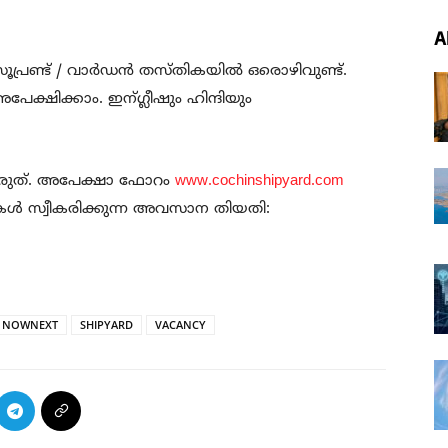
A
ൂപ്രണ്ട് / വാർഡൻ തസ്തികയിൽ ഒരൊഴിവുണ്ട്.
ക്ഷിക്കാം. ഇന്ഗ്ലീഷും ഹിന്ദിയും
യരുത്. അപേക്ഷാ ഫോറം
www.cochinshipyard.com
കൾ സ്വീകരിക്കുന്ന അവസാന തിയതി:
NOWNEXT
SHIPYARD
VACANCY