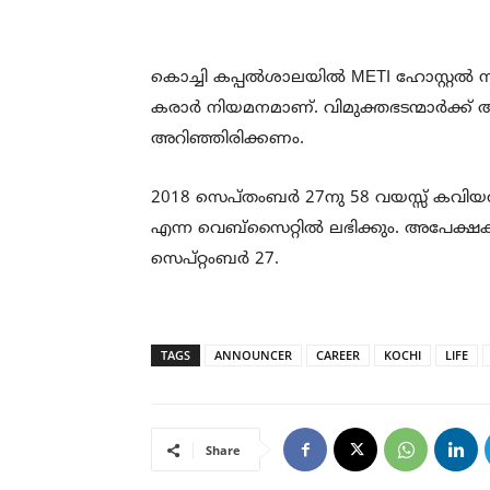
കൊച്ചി കപ്പൽശാലയിൽ METI ഹോസ്റ്റൽ സ
കരാർ നിയമനമാണ്. വിമുക്തഭടന്മാർക്ക് അപേ
അറിഞ്ഞിരിക്കണം.
2018 സെപ്തംബർ 27നു 58 വയസ്സ് കവി
എന്ന വെബ്‌സൈറ്റിൽ ലഭിക്കും. അപേക്ഷ
സെപ്‌റ്റംബർ 27.
TAGS
ANNOUNCER
CAREER
KOCHI
LIFE
Share