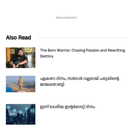
Advertisement
Also Read
The Born Warrior: Chasing Passion and Rewriting
Destiny
ഏകതാ ദിനം; സർദാർ വല്ലഭായ് പട്ടേലിന്റെ
ജന്മശതാബ്ദി
ഇന്ന് ദേശീയ ഇന്റർനെറ്റ് ദിനം