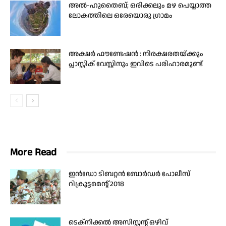
അൽ-ഹുതൈബ്; ഒരിക്കലും മഴ പെയ്യാത്ത
ലോകത്തിലെ ഒരേയൊരു ഗ്രാമം
അക്ഷർ ഫൗണ്ടേഷൻ : നിരക്ഷരതയ്ക്കും
പ്ലാസ്റ്റിക് വേസ്റ്റിനും ഇവിടെ പരിഹാരമുണ്ട്
More Read
ഇൻഡോ ടിബറ്റൻ ബോർഡർ പോലീസ്
റിക്രൂട്ടമെന്റ് 2018
ടെക്‌നിക്കല്‍ അസിസ്റ്റന്റ് ഒഴിവ്