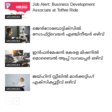
Job Alert: Business Development
Associate at Toffee Ride
VACANCIES
ജെൻറോബോട്ടിക്സിൽ
സോഫ്റ്റ്‌വെയർ എഞ്ചിനീയർ ഒഴിവ്
VACANCIES
ഇൻഫർമേഷൻ കേരള മിഷനിൽ
മൊബൈൽ ആപ്പ് ഡവലപ്പർ ഒഴിവ്
VACANCIES
ജയ്‌ഹിന്ദ്‌ സ്റ്റീലിൽ മാർക്കറ്റിംഗ്
എക്സിക്യൂട്ടീവ് ഒഴിവ്
VACANCIES