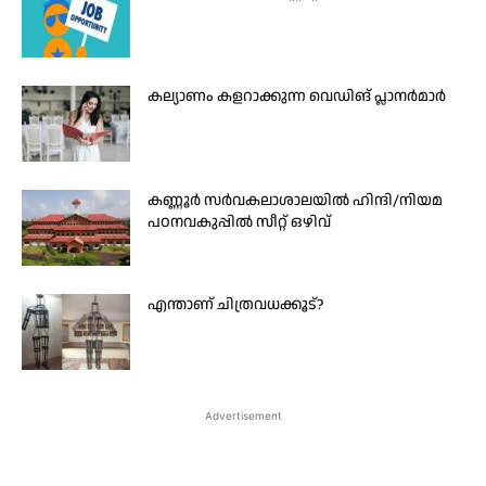
കല്യാണം കളറാക്കുന്ന വെഡിങ് പ്ലാനർമാർ
കണ്ണൂർ സർവകലാശാലയിൽ ഹിന്ദി/നിയമ
പഠനവകുപ്പിൽ സീറ്റ് ഒഴിവ്
എന്താണ് ചിത്രവധക്കൂട്?
Advertisement