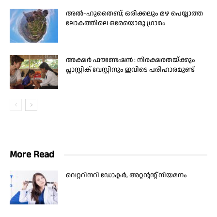
അൽ-ഹുതൈബ്; ഒരിക്കലും മഴ പെയ്യാത്ത
ലോകത്തിലെ ഒരേയൊരു ഗ്രാമം
അക്ഷർ ഫൗണ്ടേഷൻ : നിരക്ഷരതയ്ക്കും
പ്ലാസ്റ്റിക് വേസ്റ്റിനും ഇവിടെ പരിഹാരമുണ്ട്
More Read
വെറ്ററിനറി ഡോക്ടര്‍, അറ്റന്റന്റ് നിയമനം