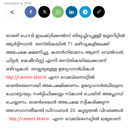
December 6, 2018
ഭാരത് ഹെവി ഇലക്ട്രിക്കൽസ് തിരുച്ചിറപ്പള്ളി യൂണിറ്റിൽ
ആർട്ടിസാൻ തസ്തികയിൽ 71 ഒഴിവുകളിലേക്ക്
അപേക്ഷ ക്ഷണിച്ചു. കരാർനിയമനം ആണ്. വെൽഡർ,
ഫിറ്റർ, മെഷീനിസ്റ്റ് എന്നി തസ്‌തികയിലേക്കാണ്
ഒഴിവുകൾ. താല്പര്യമുള്ള ഉദ്യോഗാര്ഥികൾ
http://careers.bhel.in
എന്ന വെബ്സൈറ്റിൽ
ഓൺലൈനായി അപേക്ഷിക്കണം. ഉദ്യോഗാർത്ഥിയുടെ
ഫോട്ടോയും സർട്ടിഫിക്കറ്റും സ്കാൻ ചെയ്ത് അപ്ലോഡ്
ചെയ്യണം. ഓൺലൈൻ അപേക്ഷ സ്വീകരിക്കുന്ന
അവസാനതീയതി ഡിസംബർ 20. കൂടുതൽ വിവരങ്ങൾ
http://careers.bhel.in
എന്ന വെബ്സൈറ്റിൽ ലഭ്യമാണ്.