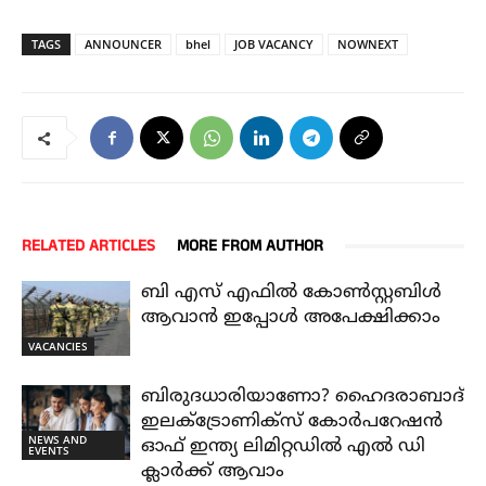
TAGS
ANNOUNCER
bhel
JOB VACANCY
NOWNEXT
RELATED ARTICLES
MORE FROM AUTHOR
ബി എസ് എഫിൽ കോൺസ്റ്റബിൾ
ആവാൻ ഇപ്പോൾ അപേക്ഷിക്കാം
VACANCIES
ബിരുദധാരിയാണോ? ഹൈദരാബാദ്
ഇലക്ട്രോണിക്സ് കോർപറേഷൻ
NEWS AND
ഓഫ് ഇന്ത്യ ലിമിറ്റഡിൽ എൽ ഡി
EVENTS
ക്ലാർക്ക് ആവാം