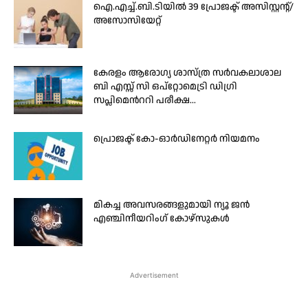
ഐ.എച്ച്.ബി.ടിയിൽ 39 പ്രോജക്ട് അസിസ്റ്റന്റ്/
അസോസിയേറ്റ്
കേരളം ആരോഗ്യ ശാസ്ത്ര സർവകലാശാല
ബി എസ്സ് സി ഒപ്റ്റോമെട്രി ഡിഗ്രി
സപ്ലിമെൻററി പരീക്ഷ...
പ്രൊജക്ട് കോ-ഓര്‍ഡിനേറ്റര്‍ നിയമനം
മികച്ച അവസരങ്ങളുമായി ന്യൂ ജൻ
എഞ്ചിനീയറിംഗ് കോഴ്സുകൾ
Advertisement