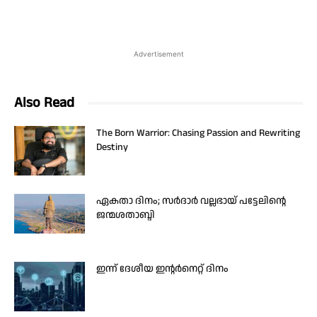
Advertisement
Also Read
The Born Warrior: Chasing Passion and Rewriting
Destiny
ഏകതാ ദിനം; സർദാർ വല്ലഭായ് പട്ടേലിന്റെ
ജന്മശതാബ്ദി
ഇന്ന് ദേശീയ ഇന്റർനെറ്റ് ദിനം