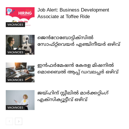
Job Alert: Business Development
Associate at Toffee Ride
VACANCIES
ജെൻറോബോട്ടിക്സിൽ
സോഫ്റ്റ്‌വെയർ എഞ്ചിനീയർ ഒഴിവ്
VACANCIES
ഇൻഫർമേഷൻ കേരള മിഷനിൽ
മൊബൈൽ ആപ്പ് ഡവലപ്പർ ഒഴിവ്
VACANCIES
ജയ്‌ഹിന്ദ്‌ സ്റ്റീലിൽ മാർക്കറ്റിംഗ്
എക്സിക്യൂട്ടീവ് ഒഴിവ്
VACANCIES