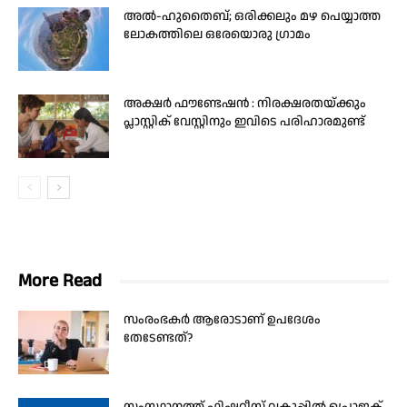
അൽ-ഹുതൈബ്; ഒരിക്കലും മഴ പെയ്യാത്ത
ലോകത്തിലെ ഒരേയൊരു ഗ്രാമം
അക്ഷർ ഫൗണ്ടേഷൻ : നിരക്ഷരതയ്ക്കും
പ്ലാസ്റ്റിക് വേസ്റ്റിനും ഇവിടെ പരിഹാരമുണ്ട്
More Read
സംരംഭകർ ആരോടാണ് ഉപദേശം
തേടേണ്ടത്?