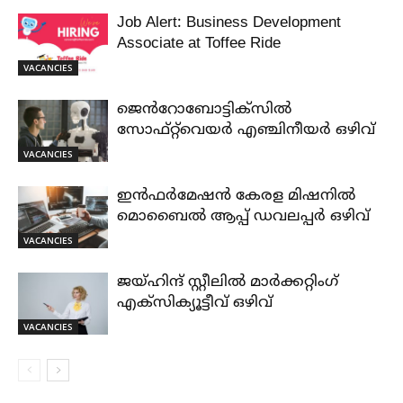
Job Alert: Business Development
Associate at Toffee Ride
VACANCIES
ജെൻറോബോട്ടിക്സിൽ
സോഫ്റ്റ്‌വെയർ എഞ്ചിനീയർ ഒഴിവ്
VACANCIES
ഇൻഫർമേഷൻ കേരള മിഷനിൽ
മൊബൈൽ ആപ്പ് ഡവലപ്പർ ഒഴിവ്
VACANCIES
ജയ്‌ഹിന്ദ്‌ സ്റ്റീലിൽ മാർക്കറ്റിംഗ്
എക്സിക്യൂട്ടീവ് ഒഴിവ്
VACANCIES