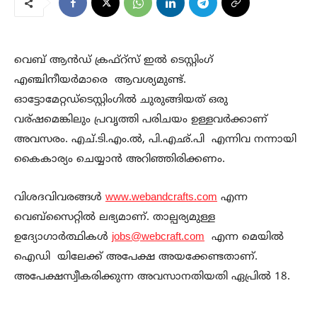
വെബ് ആൻഡ് ക്രഫ്റ്സ് ഇൽ ടെസ്റ്റിംഗ്
എഞ്ചിനീയർമാരെ
ആവശ്യമുണ്ട്.
ഓട്ടോമേറ്റഡ്ടെസ്റ്റിംഗിൽ ചുരുങ്ങിയത് ഒരു
വര്ഷമെങ്കിലും പ്രവൃത്തി പരിചയം ഉള്ളവർക്കാണ്
അവസരം. എച്.ടി.എം.ൽ, പി.എഛ്.പി എന്നിവ നന്നായി
കൈകാര്യം ചെയ്യാൻ അറിഞ്ഞിരിക്കണം.
വിശദവിവരങ്ങൾ
www.webandcrafts.com
എന്ന
വെബ്സൈറ്റിൽ ലഭ്യമാണ്. താല്പര്യമുള്ള
ഉദ്യോഗാർത്ഥികൾ
jobs@webcraft.com
എന്ന മെയിൽ
ഐഡി യിലേക്ക് അപേക്ഷ അയക്കേണ്ടതാണ്.
അപേക്ഷസ്വീകരിക്കുന്ന അവസാനതിയതി ഏപ്രിൽ 18.