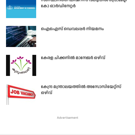
സംസ്ഥാനത്ത് ഫിഷറീസ് വകുപ്പിൽ പ്രൊജക്ട്
കോ ഓർഡിനേറ്റർ
ഐഒഎസ് ഡെവലപ്പര്‍ നിയമനം
കേരള ചിക്കനിൽ മാനേജർ ഒഴിവ്
കേന്ദ്ര മന്ത്രാലയത്തിൽ അസോസിയേറ്റ്സ്
ഒഴിവ്
Advertisement