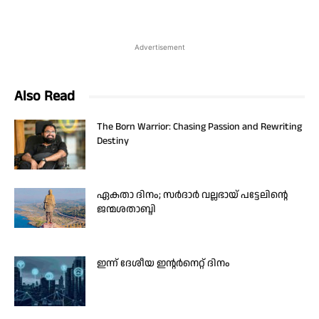
Advertisement
Also Read
The Born Warrior: Chasing Passion and Rewriting
Destiny
ഏകതാ ദിനം; സർദാർ വല്ലഭായ് പട്ടേലിന്റെ
ജന്മശതാബ്ദി
ഇന്ന് ദേശീയ ഇന്റർനെറ്റ് ദിനം