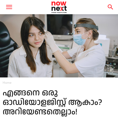
Home
എങ്ങനെ ഒരു
ഓഡിയോളജിസ്റ്റ് ആകാം?
അറിയേണ്ടതെല്ലാം!