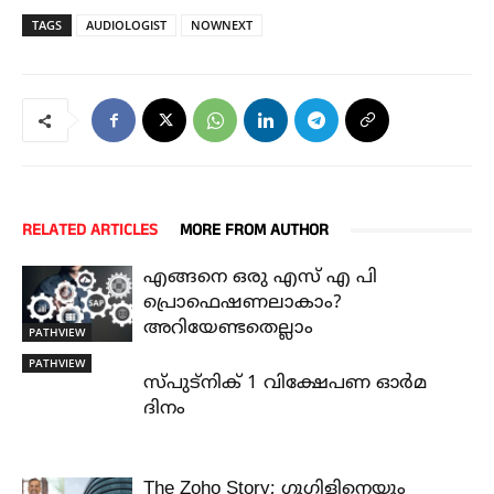
TAGS
AUDIOLOGIST
NOWNEXT
RELATED ARTICLES
MORE FROM AUTHOR
എങ്ങനെ ഒരു എസ് എ പി
പ്രൊഫെഷണലാകാം?
അറിയേണ്ടതെല്ലാം
PATHVIEW
PATHVIEW
സ്പുട്നിക് 1 വിക്ഷേപണ ഓർമ
ദിനം
The Zoho Story; ഗൂഗിളിനെയും