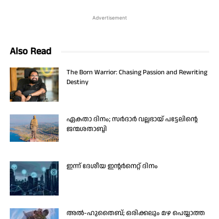
Advertisement
Also Read
The Born Warrior: Chasing Passion and Rewriting
Destiny
ഏകതാ ദിനം; സർദാർ വല്ലഭായ് പട്ടേലിന്റെ
ജന്മശതാബ്ദി
ഇന്ന് ദേശീയ ഇന്റർനെറ്റ് ദിനം
അൽ-ഹുതൈബ്; ഒരിക്കലും മഴ പെയ്യാത്ത