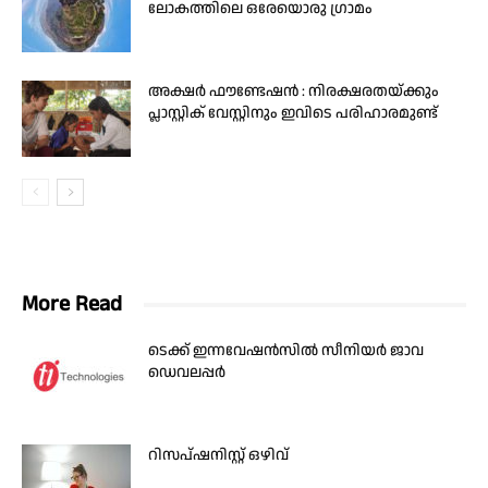
ലോകത്തിലെ ഒരേയൊരു ഗ്രാമം
അക്ഷർ ഫൗണ്ടേഷൻ : നിരക്ഷരതയ്ക്കും
പ്ലാസ്റ്റിക് വേസ്റ്റിനും ഇവിടെ പരിഹാരമുണ്ട്
More Read
ടെക്ക് ഇന്നവേഷൻസിൽ സീനിയർ ജാവ
ഡെവലപ്പർ
റിസപ്ഷനിസ്റ്റ് ഒഴിവ്