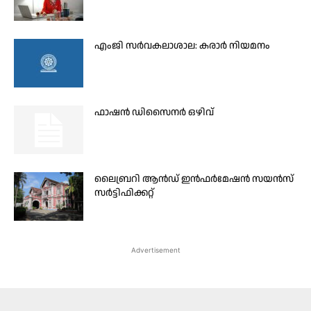
എംജി സർവകലാശാല: കരാർ നിയമനം
ഫാഷൻ ഡിസൈനർ ഒഴിവ്
ലൈബ്രറി ആൻഡ് ഇന്‍ഫര്‍മേഷന്‍ സയന്‍സ്
സര്‍ട്ടിഫിക്കറ്റ്
Advertisement