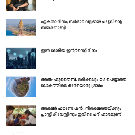
ഏകതാ ദിനം; സർദാർ വല്ലഭായ് പട്ടേലിന്റെ
ജന്മശതാബ്ദി
ഇന്ന് ദേശീയ ഇന്റർനെറ്റ് ദിനം
അൽ-ഹുതൈബ്; ഒരിക്കലും മഴ പെയ്യാത്ത
ലോകത്തിലെ ഒരേയൊരു ഗ്രാമം
അക്ഷർ ഫൗണ്ടേഷൻ : നിരക്ഷരതയ്ക്കും
പ്ലാസ്റ്റിക് വേസ്റ്റിനും ഇവിടെ പരിഹാരമുണ്ട്