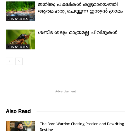
ജതിങ്ക; പക്ഷികൾ കൂട്ടമായെത്തി
ആത്മഹത്യ ചെയ്യുന്ന ഇന്ത്യൻ ഗ്രാമം
BITS N' BYTES
ശബ്ദ ശല്യം മാത്രമല്ല ചീവീടുകൾ
BITS N' BYTES
Advertisement
Also Read
The Born Warrior: Chasing Passion and Rewriting
Destiny