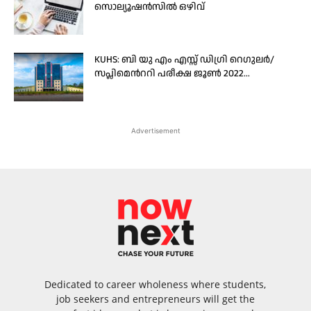
സൊല്യൂഷൻസിൽ ഒഴിവ്
KUHS: ബി യു എം എസ്സ് ഡിഗ്രി റെഗുലർ/
സപ്ലിമെന്‍ററി പരീക്ഷ ജൂൺ 2022...
Advertisement
Dedicated to career wholeness where students,
job seekers and entrepreneurs will get the