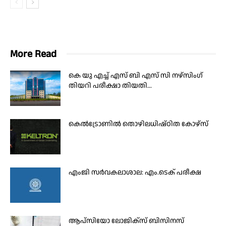
More Read
കെ യു എച്ച് എസ് ബി എസ് സി നഴ്സിംഗ്
തിയറി പരീക്ഷാ തിയതി...
കെല്‍ട്രോണില്‍ തൊഴിലധിഷ്ഠിത കോഴ്‌സ്
എംജി സർവകലാശാല: എം.ടെക് പരീക്ഷ
ആപ്സിയോ ലോജിക്സ് ബിസിനസ്