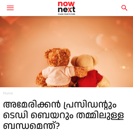
Home
അമേരിക്കൻ പ്രസിഡന്റും
ടെഡി ബെയറും തമ്മിലുള്ള
ബന്ധമെന്ത്?