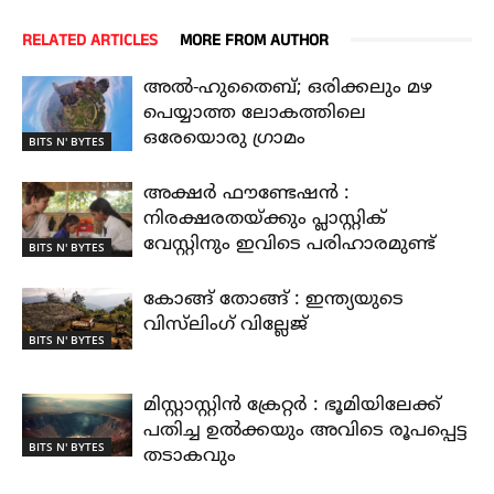
RELATED ARTICLES
MORE FROM AUTHOR
അൽ-ഹുതൈബ്; ഒരിക്കലും മഴ
പെയ്യാത്ത ലോകത്തിലെ
ഒരേയൊരു ഗ്രാമം
BITS N' BYTES
അക്ഷർ ഫൗണ്ടേഷൻ :
നിരക്ഷരതയ്ക്കും പ്ലാസ്റ്റിക്
വേസ്റ്റിനും ഇവിടെ പരിഹാരമുണ്ട്
BITS N' BYTES
കോങ്ങ് തോങ്ങ് : ഇന്ത്യയുടെ
വിസ്‌ലിംഗ് വില്ലേജ്
BITS N' BYTES
മിസ്റ്റാസ്റ്റിൻ ക്രേറ്റർ : ഭൂമിയിലേക്ക്
പതിച്ച ഉൽക്കയും അവിടെ രൂപപ്പെട്ട
BITS N' BYTES
തടാകവും