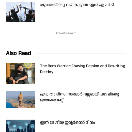
യുവതയ്ക്കു വഴികാട്ടാന്‍ എന്‍.എ.പി.ടി.
Advertisement
Also Read
The Born Warrior: Chasing Passion and Rewriting
Destiny
ഏകതാ ദിനം; സർദാർ വല്ലഭായ് പട്ടേലിന്റെ
ജന്മശതാബ്ദി
ഇന്ന് ദേശീയ ഇന്റർനെറ്റ് ദിനം