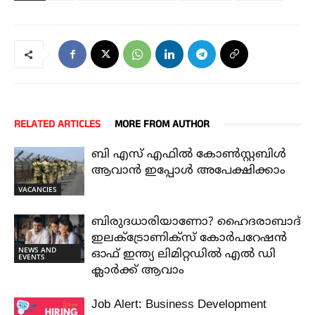
RELATED ARTICLES
MORE FROM AUTHOR
ബി എസ് എഫിൽ കോൺസ്റ്റബിൾ
ആവാൻ ഇപ്പോൾ അപേക്ഷിക്കാം
VACANCIES
ബിരുദധാരിയാണോ? ഹൈദരാബാദ്
ഇലക്ട്രോണിക്സ് കോർപറേഷൻ
NEWS AND
ഓഫ് ഇന്ത്യ ലിമിറ്റഡിൽ എൽ ഡി
EVENTS
ക്ലാർക്ക് ആവാം
Job Alert: Business Development