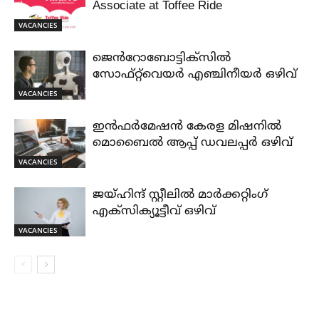
Associate at Toffee Ride
VACANCIES
ജെൻറോബോട്ടിക്സിൽ
സോഫ്റ്റ്‌വെയർ എഞ്ചിനീയർ ഒഴിവ്
VACANCIES
ഇൻഫർമേഷൻ കേരള മിഷനിൽ
മൊബൈൽ ആപ്പ് ഡവലപ്പർ ഒഴിവ്
VACANCIES
ജയ്‌ഹിന്ദ്‌ സ്റ്റീലിൽ മാർക്കറ്റിംഗ്
എക്സിക്യൂട്ടീവ് ഒഴിവ്
VACANCIES