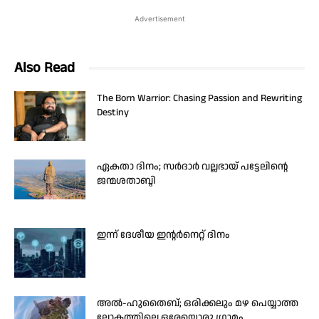
Advertisement
Also Read
The Born Warrior: Chasing Passion and Rewriting
Destiny
ഏകതാ ദിനം; സർദാർ വല്ലഭായ് പട്ടേലിന്റെ
ജന്മശതാബ്ദി
ഇന്ന് ദേശീയ ഇന്റർനെറ്റ് ദിനം
അൽ-ഹുതൈബ്; ഒരിക്കലും മഴ പെയ്യാത്ത
ലോകത്തിലെ ഒരേയൊരു ഗ്രാമം