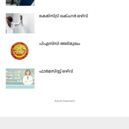
കെമിസ്ട്രി ലക്ചറര്‍ ഒഴിവ്
പിഎസ്‌സി അഭിമുഖം
ഫാര്‍മസിസ്റ്റ് ഒഴിവ്
Advertisement