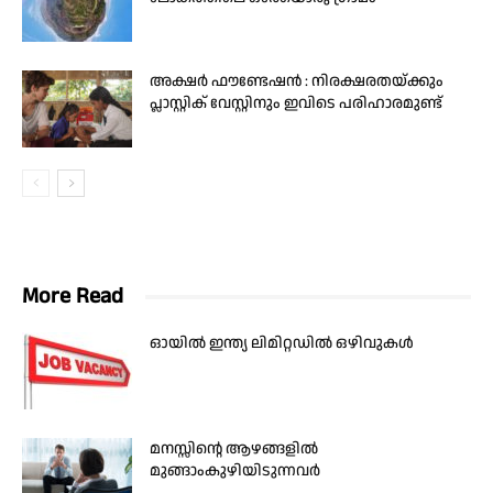
അക്ഷർ ഫൗണ്ടേഷൻ : നിരക്ഷരതയ്ക്കും
പ്ലാസ്റ്റിക് വേസ്റ്റിനും ഇവിടെ പരിഹാരമുണ്ട്
More Read
ഓയിൽ ഇന്ത്യ ലിമിറ്റഡിൽ ഒഴിവുകൾ
മനസ്സിന്റെ ആഴങ്ങളിൽ
മുങ്ങാംകുഴിയിടുന്നവർ