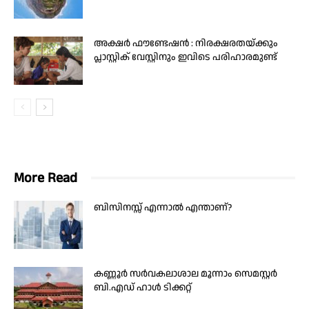
അക്ഷർ ഫൗണ്ടേഷൻ : നിരക്ഷരതയ്ക്കും
പ്ലാസ്റ്റിക് വേസ്റ്റിനും ഇവിടെ പരിഹാരമുണ്ട്
More Read
ബിസിനസ്സ് എന്നാല്‍ എന്താണ്?
കണ്ണൂർ സർവകലാശാല മൂന്നാം സെമസ്റ്റർ
ബി.എഡ് ഹാൾ ടിക്കറ്റ്