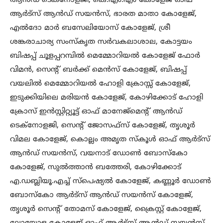
ആൻഡ് ടെക്നോളജി, കെ.എം.എം കോളേജ് ഓഫ്
ആർട്സ് ആൻഡ് സയൻസ്, ഭാരത മാതാ കോളേജ്,
എൽദോ മാർ ബസേലിയോസ് കോളേജ്, ശ്രീ
ശങ്കരാചാര്യ സംസ്കൃത സർവകലാശാല, കോട്ടയം
ബിഷപ്പ് ചൂളപ്പറമ്പിൽ മെമ്മോറിയൽ കോളേജ് ഫോർ
വിമൻ, സെന്റ് ബർക്ക് മെൻസ് കോളേജ്, ബിഷപ്പ്
വയലിൽ മെമ്മോറിയൽ ഹോളി ക്രോസ്സ് കോളേജ്,
ഇടുക്കിയിലെ മരിയൻ കോളേജ്, കോഴിക്കോട് ഹോളി
ക്രോസ് ഇൻസ്റ്റിറ്റ്യൂട്ട് ഓഫ് മാനേജ്മെന്റ് ആൻഡ്
ടെക്നോളജി, സെന്റ് ജോസഫ്സ് കോളേജ്, തൃശൂർ
വിമല കോളേജ്, കൊല്ലം അമൃത സ്കൂൾ ഓഫ് ആർട്സ്
ആൻഡ് സയൻസ്, വയനാട് ഡോൺ ബോസ്കോ
കോളേജ്, സുൽത്താൻ ബത്തേരി, കോഴിക്കോട്
എ.ഡബ്ലിയൂ.എച്ച് സ്പെഷ്യൽ കോളേജ്, കണ്ണൂർ ഡോൺ
ബോസ്കോ ആർട്സ് ആൻഡ് സയൻസ് കോളേജ്,
തൃശൂർ സെന്റ് തോമസ് കോളേജ്, ക്രൈസ്റ്റ് കോളേജ്,