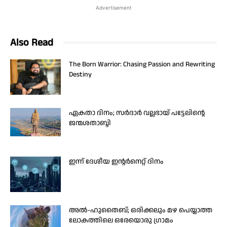
Advertisement
Also Read
The Born Warrior: Chasing Passion and Rewriting
Destiny
ഏകതാ ദിനം; സർദാർ വല്ലഭായ് പട്ടേലിന്റെ
ജന്മശതാബ്ദി
ഇന്ന് ദേശീയ ഇന്റർനെറ്റ് ദിനം
അൽ-ഹുതൈബ്; ഒരിക്കലും മഴ പെയ്യാത്ത
ലോകത്തിലെ ഒരേയൊരു ഗ്രാമം