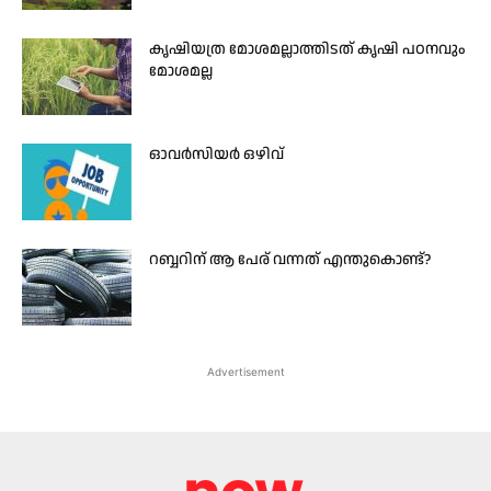
കൃഷിയത്ര മോശമല്ലാത്തിടത് കൃഷി പഠനവും
മോശമല്ല
ഓവര്‍സിയര്‍ ഒഴിവ്
റബ്ബറിന് ആ പേര് വന്നത് എന്തുകൊണ്ട്?
Advertisement