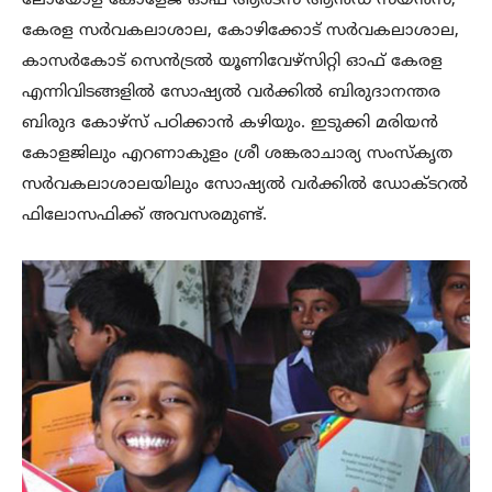
ലോയോള കോളേജ് ഓഫ് ആർട്സ് ആൻഡ് സയൻസ്,
കേരള സർവകലാശാല, കോഴിക്കോട് സർവകലാശാല,
കാസർകോട് സെൻട്രൽ യൂണിവേഴ്സിറ്റി ഓഫ് കേരള
എന്നിവിടങ്ങളിൽ സോഷ്യൽ വർക്കിൽ ബിരുദാനന്തര
ബിരുദ കോഴ്സ് പഠിക്കാൻ കഴിയും. ഇടുക്കി മരിയൻ
കോളജിലും എറണാകുളം ശ്രീ ശങ്കരാചാര്യ സംസ്കൃത
സർവകലാശാലയിലും സോഷ്യൽ വർക്കിൽ ഡോക്ടറൽ
ഫിലോസഫിക്ക് അവസരമുണ്ട്.