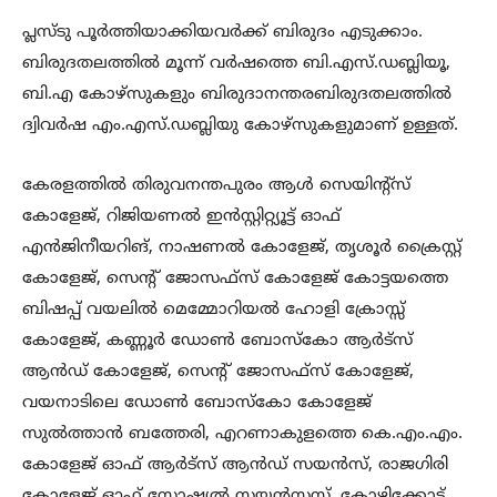
പ്ലസ്ടു പൂർത്തിയാക്കിയവർക്ക് ബിരുദം എടുക്കാം.
ബിരുദതലത്തിൽ മൂന്ന് വർഷത്തെ ബി.എസ്.ഡബ്ലിയൂ,
ബി.എ കോഴ്സുകളും ബിരുദാനന്തരബിരുദതലത്തിൽ
ദ്വിവർഷ എം.എസ്.ഡബ്ലിയു കോഴ്സുകളുമാണ് ഉള്ളത്.
കേരളത്തിൽ തിരുവനന്തപുരം ആൾ സെയിന്റ്സ്
കോളേജ്, റിജിയണൽ ഇൻസ്റ്റിറ്റ്യൂട്ട് ഓഫ്
എൻജിനീയറിങ്, നാഷണൽ കോളേജ്, തൃശൂർ ക്രൈസ്റ്റ്
കോളേജ്, സെന്റ് ജോസഫ്സ് കോളേജ് കോട്ടയത്തെ
ബിഷപ്പ് വയലിൽ മെമ്മോറിയൽ ഹോളി ക്രോസ്സ്
കോളേജ്, കണ്ണൂർ ഡോൺ ബോസ്കോ ആർട്സ്
ആൻഡ് കോളേജ്, സെന്റ് ജോസഫ്സ് കോളേജ്,
വയനാടിലെ ഡോൺ ബോസ്കോ കോളേജ്
സുൽത്താൻ ബത്തേരി, എറണാകുളത്തെ കെ.എം.എം.
കോളേജ് ഓഫ് ആർട്സ് ആൻഡ് സയൻസ്, രാജഗിരി
കോളേജ് ഓഫ് സോഷ്യൽ സയൻസസ്, കോഴിക്കോട്