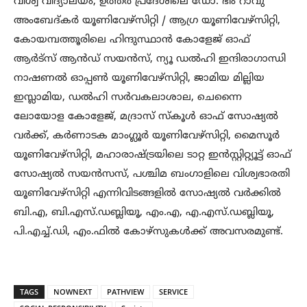
വിശ്വ വിദ്യാലയം, ഉത്തർ പ്രദേശിലെ ഡോ. ഭിം റാവു
അംബേദ്കർ യൂണിവേഴ്സിറ്റി / ആഗ്ര യൂണിവേഴ്സിറ്റി,
കോയമ്പത്തൂരിലെ ഹിന്ദുസ്ഥാൻ കോളേജ് ഓഫ്
ആർട്സ് ആൻഡ് സയൻസ്, ന്യൂ ഡൽഹി ഇന്ദിരാഗാന്ധി
നാഷണൽ ഓപ്പൺ യൂണിവേഴ്സിറ്റി, ജാമിയ മില്ലിയ
ഇസ്ലാമിയ, ഡൽഹി സർവകലാശാല, ചെന്നൈ
ലോയോള കോളേജ്, മദ്രാസ് സ്കൂൾ ഓഫ് സോഷ്യൽ
വർക്ക്, കർണാടക മാംഗ്ലൂർ യൂണിവേഴ്സിറ്റി, മൈസൂർ
യൂണിവേഴ്സിറ്റി, മഹാരാഷ്ട്രയിലെ ടാറ്റ ഇൻസ്റ്റിറ്റ്യൂട്ട് ഓഫ്
സോഷ്യൽ സയൻസസ്, പശ്ചിമ ബംഗാളിലെ വിശ്വഭാരതി
യൂണിവേഴ്സിറ്റി എന്നിവിടങ്ങളിൽ സോഷ്യൽ വർക്കിൽ
ബി.എ, ബി.എസ്.ഡബ്ലിയൂ, എം.എ, എ.എസ്.ഡബ്ലിയൂ,
പി.എച്ച്.ഡി, എം.ഫിൽ കോഴ്സുകൾക്ക് അവസരമുണ്ട്.
TAGS
NOWNEXT
PATHVIEW
SERVICE