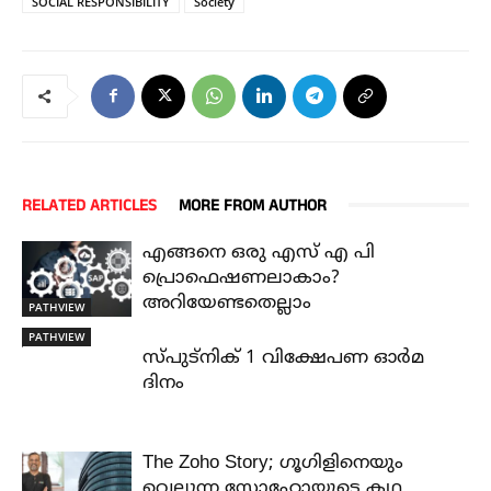
SOCIAL RESPONSIBILITY
Society
RELATED ARTICLES
MORE FROM AUTHOR
എങ്ങനെ ഒരു എസ് എ പി
പ്രൊഫെഷണലാകാം?
അറിയേണ്ടതെല്ലാം
PATHVIEW
PATHVIEW
സ്പുട്നിക് 1 വിക്ഷേപണ ഓർമ
ദിനം
The Zoho Story; ഗൂഗിളിനെയും
വെല്ലുന്ന സോഹോയുടെ കഥ