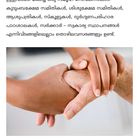
കുടുംബക്ഷേമ സമിതികൾ, ശിശുക്ഷേമ സമിതികൾ,
ആശുപത്രികൾ, സ്കൂളുകൾ, ദുർഗുണപരിഹാര
പാഠശാലകൾ, സർക്കാർ – സ്വകാര്യ സ്ഥാപനങ്ങൾ
എന്നിവിടങ്ങളിലെല്ലാം തൊഴിലവസരങ്ങളും ഉണ്ട്.