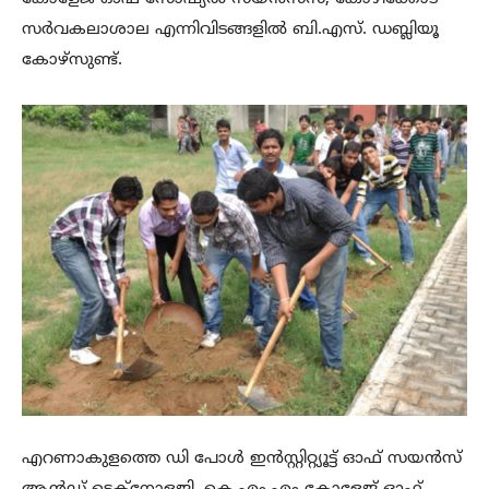
സർവകലാശാല എന്നിവിടങ്ങളിൽ ബി.എസ്. ഡബ്ലിയൂ
കോഴ്സുണ്ട്.
എറണാകുളത്തെ ഡി പോൾ ഇൻസ്റ്റിറ്റ്യൂട്ട് ഓഫ് സയൻസ്