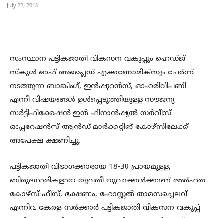
July 22, 2018
സംസ്ഥാന പട്ടികജാതി വികസന വകുപ്പും ഹെഡ്ജ്
സ്കൂൾ ഓഫ് അപ്ലൈഡ് എക്കണോമിക്സും ചേർന്ന്
നടത്തുന്ന ബാങ്കിംഗ്, ഇൻഷുറൻസ്, ഓഹരിവിപണി
എന്നീ വിഷയങ്ങൾ ഉൾപ്പെടുത്തിയുള്ള സൗജന്യ
സർട്ടിഫിക്കേഷൻ ഇൻ ഫിനാൻഷ്യൽ സർവീസ്
ഓപ്പറേഷൻസ് ആൻഡ് മാർക്കറ്റിങ് കോഴ്സിലേക്ക്
അപേക്ഷ ക്ഷണിച്ചു.
പട്ടികജാതി വിഭാഗക്കാരായ 18-30 പ്രായമുള്ള,
ബിരുദധാരികളായ യുവതീ യുവാക്കൾക്കാണ് അർഹത.
കോഴ്സ് ഫീസ്, ഭക്ഷണം, ഹോസ്റ്റൽ താമസച്ചെലവ്
എന്നിവ കേരള സർക്കാർ പട്ടികജാതി വികസന വകുപ്പ്