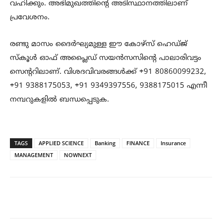
വഹിക്കും. അഭിമുഖത്തിന്റെ അടിസ്ഥാനത്തിലാണ്
പ്രവേശനം.
രണ്ടു മാസം ദൈർഘ്യമുള്ള ഈ കോഴ്സ് ഹെഡ്ജ്
സ്കൂൾ ഓഫ് അപ്ലൈഡ് സയൻസസിന്റെ പാലാരിവട്ടം
സെന്ററിലാണ്. വിശദവിവരങ്ങൾക്ക് +91 80860099232,
+91 9388175053, +91 9349397556, 9388175015 എന്നീ
നമ്പറുകളിൽ ബന്ധപ്പെടുക.
TAGS
APPLIED SCIENCE
Banking
FINANCE
Insurance
MANAGEMENT
NOWNEXT