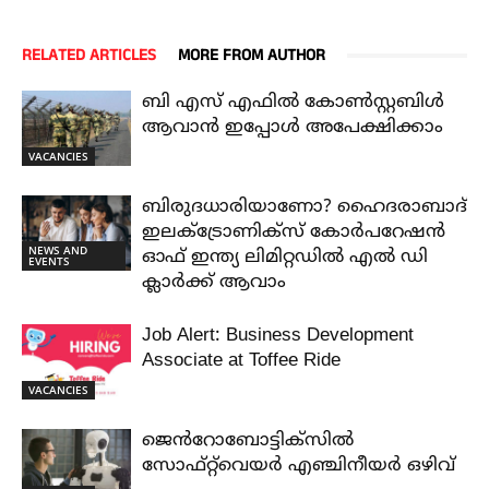
RELATED ARTICLES
MORE FROM AUTHOR
ബി എസ് എഫിൽ കോൺസ്റ്റബിൾ
ആവാൻ ഇപ്പോൾ അപേക്ഷിക്കാം
VACANCIES
ബിരുദധാരിയാണോ? ഹൈദരാബാദ്
ഇലക്ട്രോണിക്സ് കോർപറേഷൻ
NEWS AND
ഓഫ് ഇന്ത്യ ലിമിറ്റഡിൽ എൽ ഡി
EVENTS
ക്ലാർക്ക് ആവാം
Job Alert: Business Development
Associate at Toffee Ride
VACANCIES
ജെൻറോബോട്ടിക്സിൽ
സോഫ്റ്റ്‌വെയർ എഞ്ചിനീയർ ഒഴിവ്