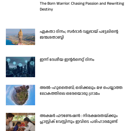
The Born Warrior: Chasing Passion and Rewriting
Destiny
ഏകതാ ദിനം; സർദാർ വല്ലഭായ് പട്ടേലിന്റെ
ജന്മശതാബ്ദി
ഇന്ന് ദേശീയ ഇന്റർനെറ്റ് ദിനം
അൽ-ഹുതൈബ്; ഒരിക്കലും മഴ പെയ്യാത്ത
ലോകത്തിലെ ഒരേയൊരു ഗ്രാമം
അക്ഷർ ഫൗണ്ടേഷൻ : നിരക്ഷരതയ്ക്കും
പ്ലാസ്റ്റിക് വേസ്റ്റിനും ഇവിടെ പരിഹാരമുണ്ട്