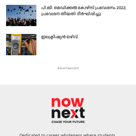
പി.ജി. മെഡിക്കൽ കോഴ്സ് പ്രവേശനം 2022;
പ്രവേശന തീയതി ദീർഘിപ്പിച്ചു
ഇലക്ട്രീഷ്യൻ ഒഴിവ്
Advertisement
Dedicated to career wholeness where students,