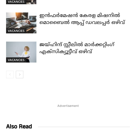
VACANCIES
ഇൻഫർമേഷൻ കേരള മിഷനിൽ
മൊബൈൽ ആപ്പ് ഡവലപ്പർ ഒഴിവ്
VACANCIES
ജയ്‌ഹിന്ദ്‌ സ്റ്റീലിൽ മാർക്കറ്റിംഗ്
എക്സിക്യൂട്ടീവ് ഒഴിവ്
VACANCIES
Advertisement
Also Read