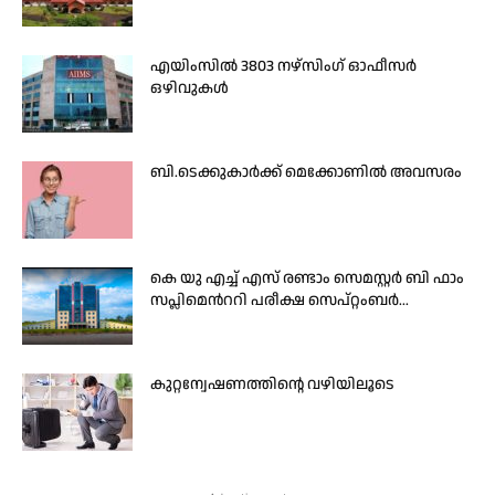
എയിംസിൽ 3803 നഴ്സിംഗ് ഓഫീസർ
ഒഴിവുകൾ
ബി.ടെക്കുകാര്‍ക്ക് മെക്കോണില്‍ അവസരം
കെ യു എച്ച് എസ് രണ്ടാം സെമസ്റ്റർ ബി ഫാം
സപ്ലിമെന്‍ററി പരീക്ഷ സെപ്റ്റംബർ...
കുറ്റന്വേഷണത്തിന്റെ വഴിയിലൂടെ