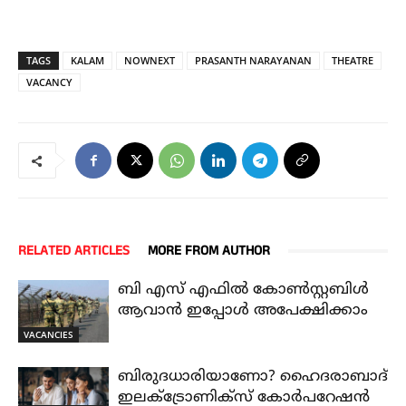
TAGS
KALAM
NOWNEXT
PRASANTH NARAYANAN
THEATRE
VACANCY
RELATED ARTICLES
MORE FROM AUTHOR
ബി എസ് എഫിൽ കോൺസ്റ്റബിൾ
ആവാൻ ഇപ്പോൾ അപേക്ഷിക്കാം
VACANCIES
ബിരുദധാരിയാണോ? ഹൈദരാബാദ്
ഇലക്ട്രോണിക്സ് കോർപറേഷൻ