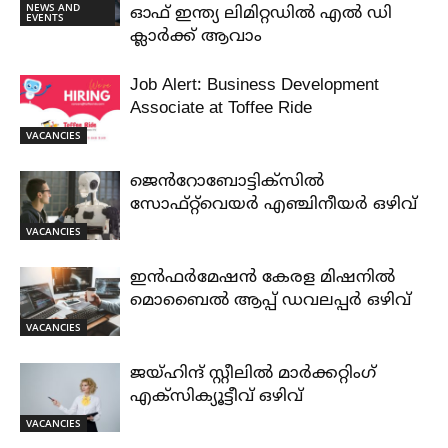
NEWS AND
ഓഫ് ഇന്ത്യ ലിമിറ്റഡിൽ എൽ ഡി
EVENTS
ക്ലാർക്ക് ആവാം
Job Alert: Business Development
Associate at Toffee Ride
VACANCIES
ജെൻറോബോട്ടിക്സിൽ
സോഫ്റ്റ്‌വെയർ എഞ്ചിനീയർ ഒഴിവ്
VACANCIES
ഇൻഫർമേഷൻ കേരള മിഷനിൽ
മൊബൈൽ ആപ്പ് ഡവലപ്പർ ഒഴിവ്
VACANCIES
ജയ്‌ഹിന്ദ്‌ സ്റ്റീലിൽ മാർക്കറ്റിംഗ്
എക്സിക്യൂട്ടീവ് ഒഴിവ്
VACANCIES