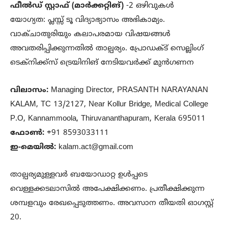
ഫീല്‍ഡ് സ്റ്റാഫ് (മാര്‍ക്കറ്റിങ്)
-2 ഒഴിവുകള്‍
യോഗ്യത: പ്ലസ്സ് ടൂ വിദ്യാഭ്യാസം അഭികാമ്യം.
വാക്ചാതുരിയും കലാപരമായ വിഷയങ്ങള്‍
അവതരിപ്പിക്കുന്നതില്‍ താല്പര്യം. പ്രോഡക്ട് സെല്ലിംഗ്
ടെക്‌നിക്ക്‌സ് ട്രെയിനിങ് നേടിയവര്‍ക്ക് മുന്‍ഗണന
വിലാസം:
Managing Director, PRASANTH NARAYANAN
KALAM, TC 13/2127, Near Kollur Bridge, Medical College
P.O, Kannammoola, Thiruvananthapuram, Kerala 695011
ഫോണ്‍:
+91 8593033111
ഇ-മെയില്‍:
kalam.act@gmail.com
താല്പര്യമുള്ളവര്‍ ബയോഡാറ്റ ഉള്‍പ്പടെ
വെള്ളക്കടലാസില്‍ അപേക്ഷിക്കണം. പ്രതീക്ഷിക്കുന്ന
ശമ്പളവും രേഖപ്പെടുത്തണം. അവസാന തീയതി ഓഗസ്റ്റ്
20.