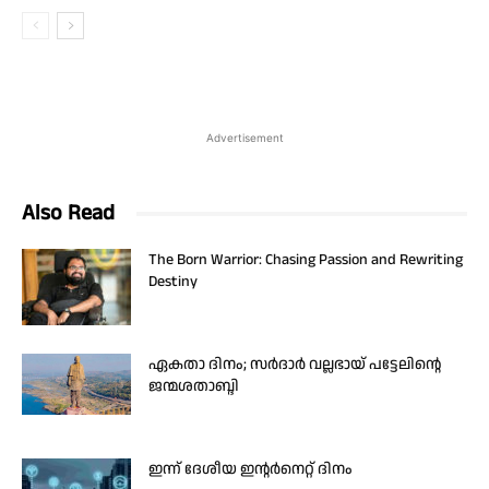
Advertisement
Also Read
The Born Warrior: Chasing Passion and Rewriting
Destiny
ഏകതാ ദിനം; സർദാർ വല്ലഭായ് പട്ടേലിന്റെ
ജന്മശതാബ്ദി
ഇന്ന് ദേശീയ ഇന്റർനെറ്റ് ദിനം