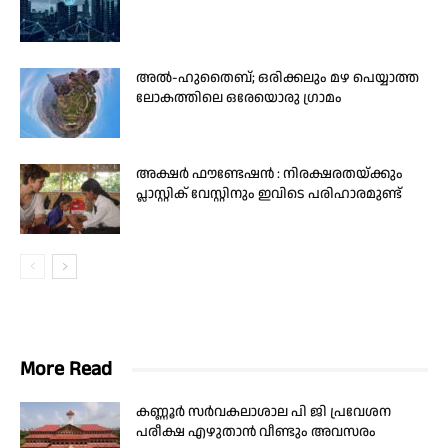
അൽ-ഹുതൈബ്; ഒരിക്കലും മഴ പെയ്യാത്ത
ലോകത്തിലെ ഒരേയൊരു ഗ്രാമം
അക്ഷർ ഫൗണ്ടേഷൻ : നിരക്ഷരതയ്ക്കും
പ്ലാസ്റ്റിക് വേസ്റ്റിനും ഇവിടെ പരിഹാരമുണ്ട്
More Read
കണ്ണൂർ സർവകലാശാല പി ജി പ്രവേശന
പരീക്ഷ എഴുതാൻ വീണ്ടും അവസരം