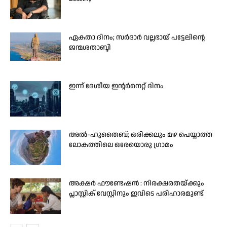
ഏകതാ ദിനം; സർദാർ വല്ലഭായ് പട്ടേലിന്റെ
ജന്മശതാബ്ദി
ഇന്ന് ദേശീയ ഇന്റർനെറ്റ് ദിനം
അൽ-ഹുതൈബ്; ഒരിക്കലും മഴ പെയ്യാത്ത
ലോകത്തിലെ ഒരേയൊരു ഗ്രാമം
അക്ഷർ ഫൗണ്ടേഷൻ : നിരക്ഷരതയ്ക്കും
പ്ലാസ്റ്റിക് വേസ്റ്റിനും ഇവിടെ പരിഹാരമുണ്ട്