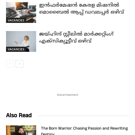
ഇൻഫർമേഷൻ കേരള മിഷനിൽ
മൊബൈൽ ആപ്പ് ഡവലപ്പർ ഒഴിവ്
VACANCIES
ജയ്‌ഹിന്ദ്‌ സ്റ്റീലിൽ മാർക്കറ്റിംഗ്
എക്സിക്യൂട്ടീവ് ഒഴിവ്
VACANCIES
Advertisement
Also Read
The Born Warrior: Chasing Passion and Rewriting
Destiny