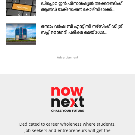
ഡിപ്ലോമ ഇന്‍ ഫിനാന്‍ഷ്യല്‍ അക്കൗണ്ടിംഗ്
ആന്‍ഡ് ടാക്സേഷന്‍ കോഴ്സിലേക്ക്...
ഒന്നാം വർഷ ബി എസ്സ് സി നഴ്സിംഗ് ഡിഗ്രി
സപ്ലിമെന്‍ററി പരീക്ഷ മെയ് 2023...
Advertisement
Dedicated to career wholeness where students,
job seekers and entrepreneurs will get the