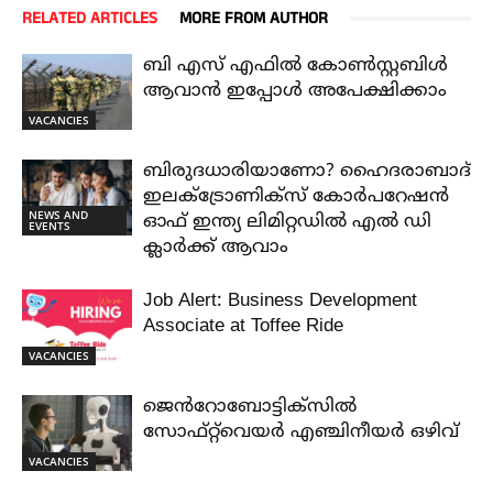
RELATED ARTICLES
MORE FROM AUTHOR
ബി എസ് എഫിൽ കോൺസ്റ്റബിൾ
ആവാൻ ഇപ്പോൾ അപേക്ഷിക്കാം
VACANCIES
ബിരുദധാരിയാണോ? ഹൈദരാബാദ്
ഇലക്ട്രോണിക്സ് കോർപറേഷൻ
NEWS AND
ഓഫ് ഇന്ത്യ ലിമിറ്റഡിൽ എൽ ഡി
EVENTS
ക്ലാർക്ക് ആവാം
Job Alert: Business Development
Associate at Toffee Ride
VACANCIES
ജെൻറോബോട്ടിക്സിൽ
സോഫ്റ്റ്‌വെയർ എഞ്ചിനീയർ ഒഴിവ്
VACANCIES