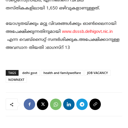
സ്‌റ്റെനോഗ്രാഫർ, എന്നിങ്ങനെ വിവിധ
തസ്തികകളിലായി 1,650 ഒഴിവുകളാണുള്ളത്.
യോഗ്യതയ്ക്കും മറ്റു വിവരങ്ങൾക്കും ഓൺലൈനായി
അപേക്ഷിക്കുന്നതിനുമായി
www.dsssb.delhigovt.nic.in
എന്ന വെബ്സൈറ്റ് സന്ദർശിക്കുക.അപേക്ഷിക്കാനുള്ള
അവസാന തിയതി :ഓഗസ്റ് 13
TAGS
delhi govt
health and familywelfare
JOB VACANCY
NOWNEXT