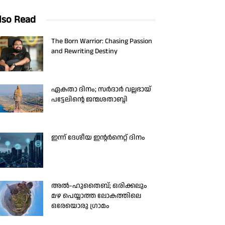
lso Read
The Born Warrior: Chasing Passion
and Rewriting Destiny
ഏകതാ ദിനം; സർദാർ വല്ലഭായ്
പട്ടേലിന്റെ ജന്മശതാബ്ദി
ഇന്ന് ദേശീയ ഇന്റർനെറ്റ് ദിനം
അൽ-ഹുതൈബ്; ഒരിക്കലും
മഴ പെയ്യാത്ത ലോകത്തിലെ
ഒരേയൊരു ഗ്രാമം