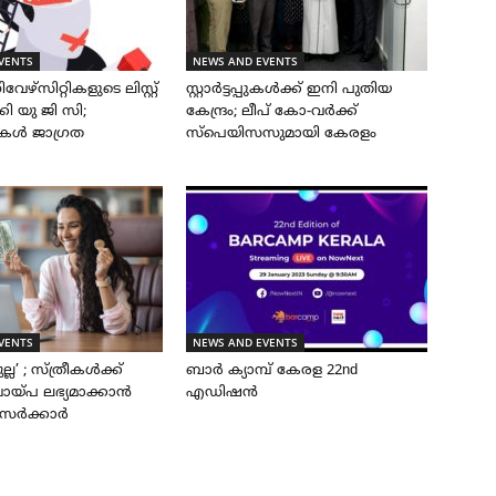
VENTS
NEWS AND EVENTS
േഴ്സിറ്റികളുടെ ലിസ്റ്റ്
സ്റ്റാർട്ടപ്പുകൾക്ക് ഇനി പുതിയ
കി യു ജി സി;
കേന്ദ്രം; ലീപ് കോ-വർക്ക്
ഥികൾ ജാഗ്രത
സ്പെയിസസുമായി കേരളം
VENTS
NEWS AND EVENTS
ുല്ല’ ; സ്ത്രീകൾക്ക്
ബാർ ക്യാമ്പ് കേരള 22nd
ായ്പ ലഭ്യമാക്കാൻ
എഡിഷൻ
സർക്കാർ