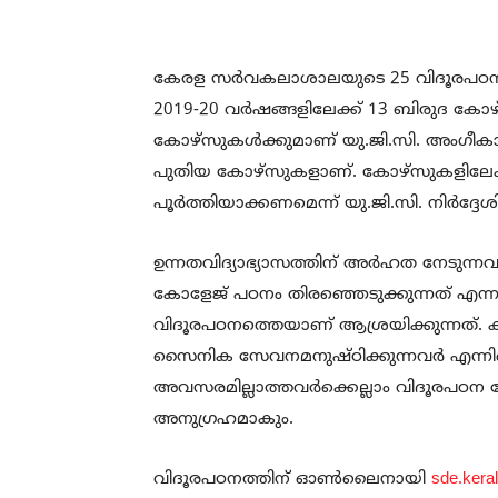
കേരള സർവകലാശാലയുടെ 25 വിദൂരപഠന ക
2019-20 വർഷങ്ങളിലേക്ക‌് 13 ബിരുദ കോ
കോഴ്സുകൾക്കുമാണ് യു.ജി.സി. അംഗീകാര
പുതിയ കോഴ്സുകളാണ്. കോഴ‌്സുകളിലേക്ക‌്
പൂർത്തിയാക്കണമെന്ന‌് യു.ജി.സി. നിർദ്ദേശിച്ചി
ഉന്നതവിദ്യാഭ്യാസത്തിന് അർഹത നേടുന്
കോളേജ് പഠനം തിരഞ്ഞെടുക്കുന്നത് എന്
വിദൂരപഠനത്തെയാണ് ആശ്രയിക്കുന്നത്. 
സൈനിക സേവനമനുഷ്ഠിക്കുന്നവർ എന്നിങ
അവസരമില്ലാത്തവർക്കെല്ലാം വിദൂരപഠന 
അനുഗ്രഹമാകും.
വിദൂരപഠനത്തിന് ഓണ്‍ലൈനായി
sde.keral