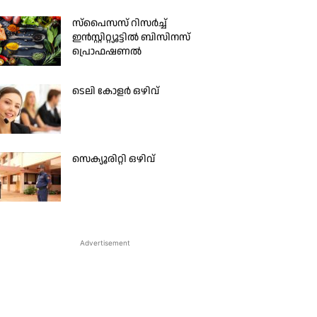
സ്പൈസസ് റിസർച്ച്
ഇൻസ്റ്റിറ്റ്യൂട്ടിൽ ബിസിനസ്
പ്രൊഫഷണൽ
ടെലി കോളർ ഒഴിവ്
സെക്യൂരിറ്റി ഒഴിവ്
Advertisement