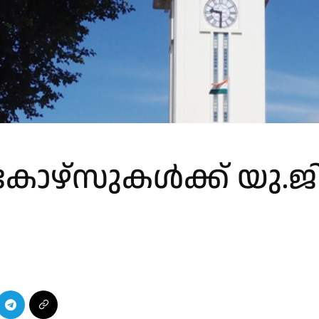
കോഴ്സുകൾക്ക് യു.ജി