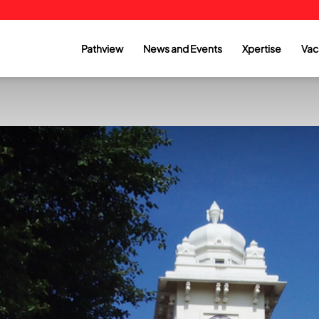
Pathview
News and Events
Xpertise
Vac