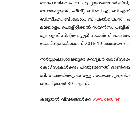
അപേക്ഷിക്കാം. ബി.എ. (ഇക്കണോമിക്‌സ്, ഇംഗ
സോഷ്യോളജി, ഹിന്ദി), ബി.ബി.എ., ബി.എസ്.സി. 
ബി.സി.എ., ബി.കോം., ബി.എല്‍.ഐ.സി., എം.എ.
മലയാളം, പൊളിറ്റിക്കല്‍ സയന്‍സ്, പബ്ലിക
എം.എസ്.സി. (കമ്പ്യൂട്ടര്‍ സയന്‍സ്, മാത്ത
കോഴ്‌സുകള്‍ക്കാണ് 2018-19 അദ്ധ്യയന വര
സര്‍വ്വകലാശാലയുടെ റെഗുലര്‍ കോഴ്‌
കോഴ്‌സുകള്‍ക്കും പിന്തുടരുന്നത്. ഓണ
ഫീസ് അടയ്ക്കുവാനുള്ള സൗകര്യവുമുണ്ട്
സെപ്റ്റംബര്‍ 30 ആണ്.
കൂടുതല്‍ വിവരങ്ങള്‍ക്ക്
www.ideku.net