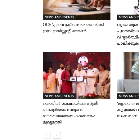
NEWS AND EVENTS
NEWS AND E
OCEN; ചെറുകിട സംരംഭകർക്ക്
വ്യാജ യൂണിവ
ഇനി ഇൻസ്റ്റന്റ് ലോൺ
പുറത്തിറക്
വിദ്യാർത്
പാലിക്കുക
NEWS AND EVENTS
NEWS AND E
തൊഴിൽ മേഖലയിലെ സ്ത്രീ
‘മുറ്റത്തെ മ
പങ്കാളിത്തം സമൂഹം
കൂടുതൽ വ
ഗൗരവത്തോടെ കാണണം:
സംസ്ഥാന 
മുഖ്യമന്ത്രി