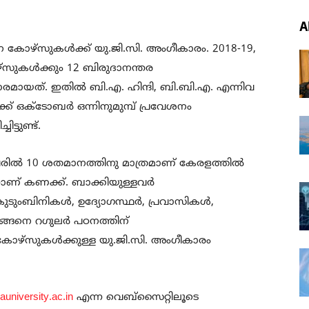
A
ോഴ്സുകൾക്ക് യു.ജി.സി. അംഗീകാരം. 2018-19,
ഴ്സുകൾക്കും 12 ബിരുദാനന്തര
മായത്. ഇതിൽ ബി.എ. ഹിന്ദി, ബി.ബി.എ. എന്നിവ
 ഒക്ടോബർ ഒന്നിനുമുമ്പ‌്‌ പ്രവേശനം
ട്ടുണ്ട്.
നവരിൽ 10 ശതമാനത്തിനു മാത്രമാണ് കേരളത്തിൽ
നാണ് കണക്ക്. ബാക്കിയുള്ളവർ
കുടുംബിനികൾ, ഉദ്യോഗസ്ഥർ, പ്രവാസികൾ,
്ങനെ റഗുലർ പഠനത്തിന്
കോഴ‌്സുകൾക്കുള്ള യു.ജി.സി. അംഗീകാരം
auniversity.ac.in
എന്ന വെബ്‌സൈറ്റിലൂടെ