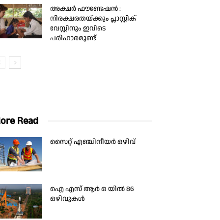
അക്ഷർ ഫൗണ്ടേഷൻ :
നിരക്ഷരതയ്ക്കും പ്ലാസ്റ്റിക്
വേസ്റ്റിനും ഇവിടെ
പരിഹാരമുണ്ട്
ore Read
സൈറ്റ് എഞ്ചിനീയർ ഒഴിവ്
ഐ എസ് ആർ ഒ യിൽ 86
ഒഴിവുകൾ