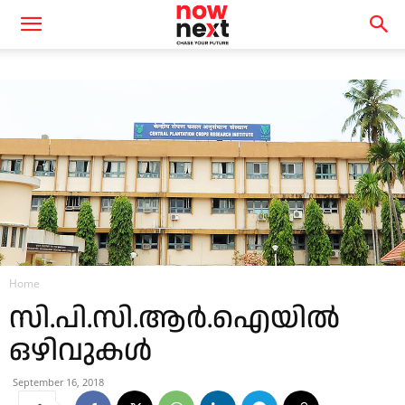
Home
സി.പി.സി.ആർ.ഐയിൽ
ഒഴിവുകൾ
September 16, 2018