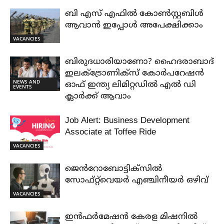
ബി എസ് എഫിൽ കോൺസ്റ്റബിൾ
ആവാൻ ഇപ്പോൾ അപേക്ഷിക്കാം
VACANCIES
ബിരുദധാരിയാണോ? ഹൈദരാബാദ്
ഇലക്ട്രോണിക്സ് കോർപറേഷൻ
NEWS AND
ഓഫ് ഇന്ത്യ ലിമിറ്റഡിൽ എൽ ഡി
EVENTS
ക്ലാർക്ക് ആവാം
Job Alert: Business Development
Associate at Toffee Ride
VACANCIES
ജെൻറോബോട്ടിക്സിൽ
സോഫ്റ്റ്‌വെയർ എഞ്ചിനീയർ ഒഴിവ്
VACANCIES
ഇൻഫർമേഷൻ കേരള മിഷനിൽ