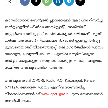
കാസർഗോഡ് സെൻട്രൽ പ്ലാനറ്റേഷൻ ക്രോപ്സ് റിസർച്ച്
ഇൻസ്റ്റിറ്റ്യൂട്ടിൽ ഫീൽഡ് അസിസ്റ്റന്റ് , സ്‌കിൽഡ്
സൂപ്പർവൈസറി സ്റ്റാഫ് തസ്തികകളിൽ ഒഴിവുണ്ട്. മൂന്ന്
വര്ഷത്തെ കരാർ നിയമനമാണ്. വാക്ക് ഇൻ ഇന്റർവ്യൂ
മുഖേനെയാണ് തിരഞ്ഞെടുപ്പ്. ഉദ്യോഗാർത്ഥികൾ പ്രായം
യോഗ്യത, പ്രവൃത്തിപരിചയം എന്നിവ തെളിയിക്കുന്ന
സർട്ടിഫിക്കറ്റുകളുടെ അസ്സൽ പകർപ്പും ബയോഡാറ്റയും
സഹിതം അഭിമുഖത്തിനെത്തണം.
അഭിമുഖ വേദി :CPCRI, Kudlu P.O, Kasaragod, Kerala-
671124. യോഗ്യത, പ്രായം എന്നിവ സംബന്ധിച്ച
വിശദവിവരങ്ങൾക്ക്
www.cpcri.gov.in
എന്ന വെബ്‌സൈറ്റ്
സന്ദർശിക്കുക.