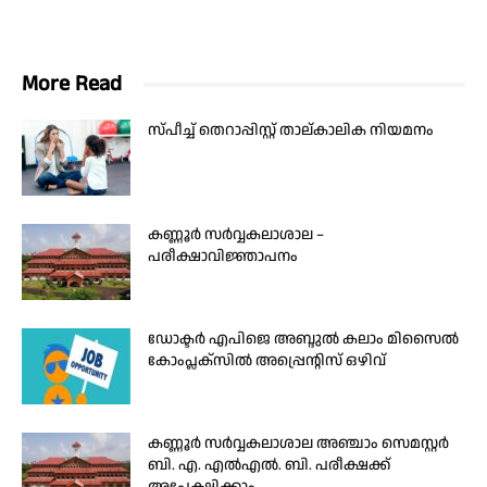
More Read
സ്പീച്ച് തെറാപ്പിസ്റ്റ് താല്കാലിക നിയമനം
കണ്ണൂർ സർവ്വകലാശാല –
പരീക്ഷാവിജ്ഞാപനം
ഡോക്ടർ എപിജെ അബ്ദുൽ കലാം മിസൈൽ
കോംപ്ലക്സിൽ അപ്പ്രെന്റിസ് ഒഴിവ്
കണ്ണൂർ സർവ്വകലാശാല അഞ്ചാം സെമസ്റ്റർ
ബി. എ. എൽഎൽ. ബി. പരീക്ഷക്ക്