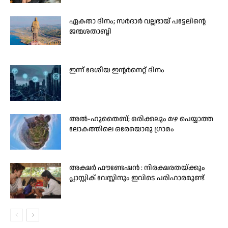
ഏകതാ ദിനം; സർദാർ വല്ലഭായ് പട്ടേലിന്റെ
ജന്മശതാബ്ദി
ഇന്ന് ദേശീയ ഇന്റർനെറ്റ് ദിനം
അൽ-ഹുതൈബ്; ഒരിക്കലും മഴ പെയ്യാത്ത
ലോകത്തിലെ ഒരേയൊരു ഗ്രാമം
അക്ഷർ ഫൗണ്ടേഷൻ : നിരക്ഷരതയ്ക്കും
പ്ലാസ്റ്റിക് വേസ്റ്റിനും ഇവിടെ പരിഹാരമുണ്ട്