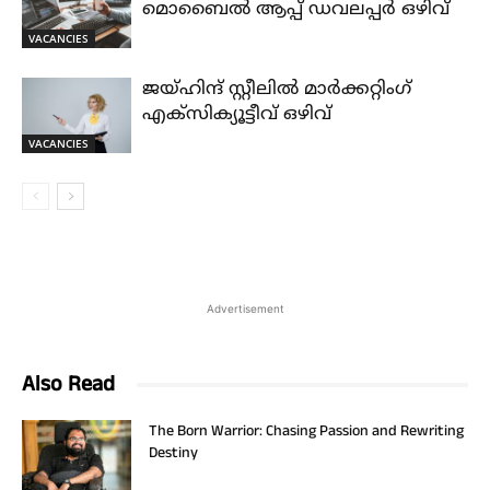
മൊബൈൽ ആപ്പ് ഡവലപ്പർ ഒഴിവ്
VACANCIES
ജയ്‌ഹിന്ദ്‌ സ്റ്റീലിൽ മാർക്കറ്റിംഗ്
എക്സിക്യൂട്ടീവ് ഒഴിവ്
VACANCIES
Advertisement
Also Read
The Born Warrior: Chasing Passion and Rewriting
Destiny