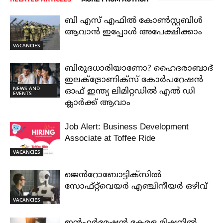
ബി എസ് എഫിൽ കോൺസ്റ്റബിൾ
ആവാൻ ഇപ്പോൾ അപേക്ഷിക്കാം
VACANCIES
ബിരുദധാരിയാണോ? ഹൈദരാബാദ്
ഇലക്ട്രോണിക്സ് കോർപറേഷൻ
NEWS AND
ഓഫ് ഇന്ത്യ ലിമിറ്റഡിൽ എൽ ഡി
EVENTS
ക്ലാർക്ക് ആവാം
Job Alert: Business Development
Associate at Toffee Ride
VACANCIES
ജെൻറോബോട്ടിക്സിൽ
സോഫ്റ്റ്‌വെയർ എഞ്ചിനീയർ ഒഴിവ്
VACANCIES