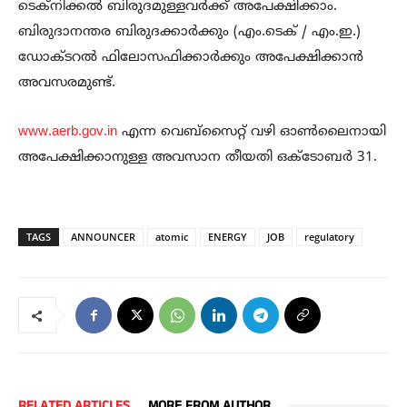
ടെക്നിക്കൽ ബിരുദമുള്ളവർക്ക് അപേക്ഷിക്കാം.
ബിരുദാനന്തര ബിരുദക്കാർക്കും (എം.ടെക് / എം.ഇ.)
ഡോക്ടറൽ ഫിലോസഫിക്കാർക്കും അപേക്ഷിക്കാൻ
അവസരമുണ്ട്.
www.aerb.gov.in
എന്ന വെബ്‌സൈറ്റ് വഴി ഓൺലൈനായി
അപേക്ഷിക്കാനുള്ള അവസാന തീയതി ഒക്ടോബർ 31.
TAGS
ANNOUNCER
atomic
ENERGY
JOB
regulatory
RELATED ARTICLES
MORE FROM AUTHOR