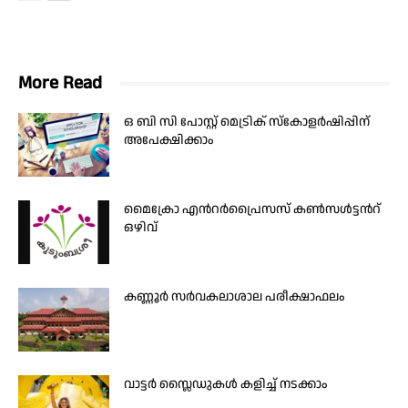
More Read
ഒ ബി സി പോസ്റ്റ് മെട്രിക് സ്‌കോളര്‍ഷിപ്പിന്
അപേക്ഷിക്കാം
മൈക്രോ എൻറർപ്രൈസസ് കൺസൾട്ടൻറ്
ഒഴിവ്
കണ്ണൂർ സർവകലാശാല പരീക്ഷാഫലം
വാട്ടർ സ്ലൈഡുകൾ കളിച്ച് നടക്കാം