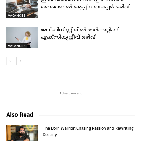
ഇൻഫർമേഷൻ കേരള മിഷനിൽ
മൊബൈൽ ആപ്പ് ഡവലപ്പർ ഒഴിവ്
VACANCIES
ജയ്‌ഹിന്ദ്‌ സ്റ്റീലിൽ മാർക്കറ്റിംഗ്
എക്സിക്യൂട്ടീവ് ഒഴിവ്
VACANCIES
Advertisement
Also Read
The Born Warrior: Chasing Passion and Rewriting
Destiny