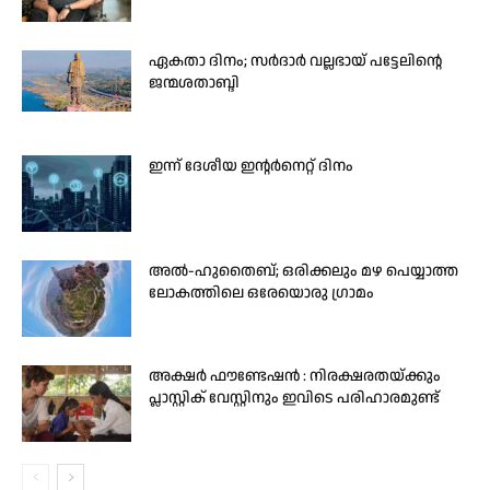
ഏകതാ ദിനം; സർദാർ വല്ലഭായ് പട്ടേലിന്റെ
ജന്മശതാബ്ദി
ഇന്ന് ദേശീയ ഇന്റർനെറ്റ് ദിനം
അൽ-ഹുതൈബ്; ഒരിക്കലും മഴ പെയ്യാത്ത
ലോകത്തിലെ ഒരേയൊരു ഗ്രാമം
അക്ഷർ ഫൗണ്ടേഷൻ : നിരക്ഷരതയ്ക്കും
പ്ലാസ്റ്റിക് വേസ്റ്റിനും ഇവിടെ പരിഹാരമുണ്ട്