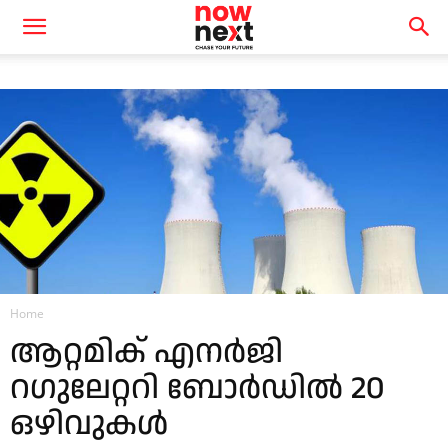
Home
ആറ്റമിക് എനർജി
റഗുലേറ്ററി ബോർഡിൽ 20
ഒഴിവുകൾ