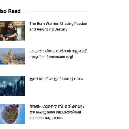
lso Read
The Born Warrior: Chasing Passion
and Rewriting Destiny
ഏകതാ ദിനം; സർദാർ വല്ലഭായ്
പട്ടേലിന്റെ ജന്മശതാബ്ദി
ഇന്ന് ദേശീയ ഇന്റർനെറ്റ് ദിനം
അൽ-ഹുതൈബ്; ഒരിക്കലും
മഴ പെയ്യാത്ത ലോകത്തിലെ
ഒരേയൊരു ഗ്രാമം