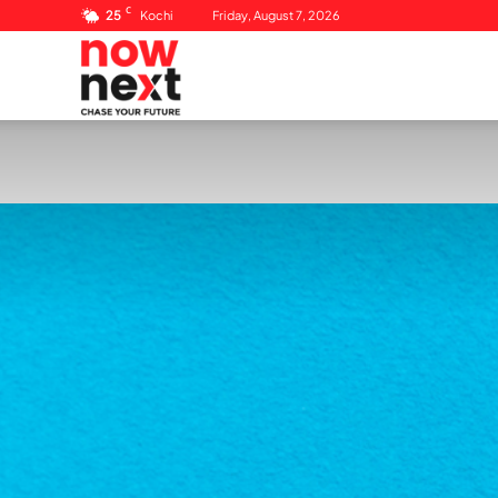
C
25
Kochi
Friday, August 7, 2026
NowNext