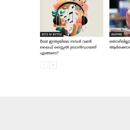
BITS N' BYTES
INSPIRE
Boat ഇന്ത്യയിലെ നമ്പർ വൺ
തൊഴിലില്
ലൈഫ് സ്റ്റൈൽ ബ്രാൻഡായത്
ആർക്കൊക
എങ്ങനെ?