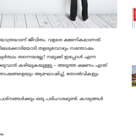
യാത്രയാണ് ജീവിതം. വളരെ ക്ഷണികമാണത്.
ങളിലേക്കോടിയോടി തളരുമ്പോഴും സന്തോഷം
വ്യർത്ഥം തന്നെയല്ലേ? നമുക്ക് ഇപ്പോൾ എന്ന
ക്കുവാൻ കഴിയുകയുള്ളു – അടുത്ത ക്ഷണം എന്ത്
സന്തോഷങ്ങളെയും ആഘോഷിച്ച്, തോൽവികളും
 പ്രശ്നങ്ങൾക്കും ഒരു പരിഹാരമുണ്ട്. കാര്യങ്ങൾ
olo