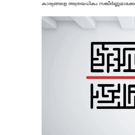
കാര്യങ്ങളെ അത്രയധികം സങ്കീർണ്ണമാക്കേണ