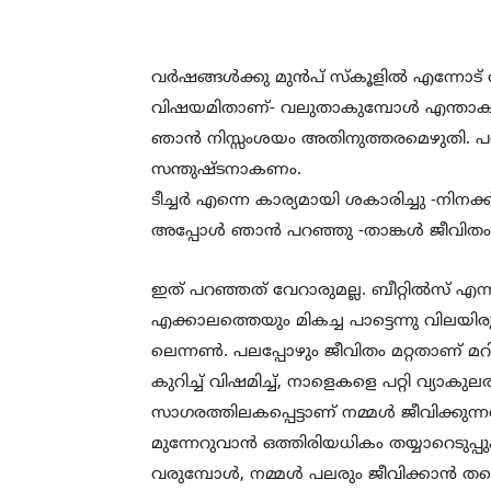
വർഷങ്ങൾക്കു മുൻപ് സ്‌കൂളിൽ എന്നോട്
വിഷയമിതാണ്- വലുതാകുമ്പോൾ എന്താക
ഞാൻ നിസ്സംശയം അതിനുത്തരമെഴുതി. പക്ഷേ
സന്തുഷ്ടനാകണം.
ടീച്ചർ എന്നെ കാര്യമായി ശകാരിച്ചു -നിനക
അപ്പോൾ ഞാൻ പറഞ്ഞു -താങ്കൾ ജീവിതം മനസ
ഇത് പറഞ്ഞത് വേറാരുമല്ല. ബീറ്റിൽസ് 
എക്കാലത്തെയും മികച്ച പാട്ടെന്നു വിലയി
ലെന്നൺ. പലപ്പോഴും ജീവിതം മറ്റതാണ് മറ
കുറിച്ച് വിഷമിച്ച്, നാളെകളെ പറ്റി വ്
സാഗരത്തിലകപ്പെട്ടാണ് നമ്മൾ ജീവിക്കു
മുന്നേറുവാൻ ഒത്തിരിയധികം തയ്യാറെടുപ്
വരുമ്പോൾ, നമ്മൾ പലരും ജീവിക്കാൻ തന്