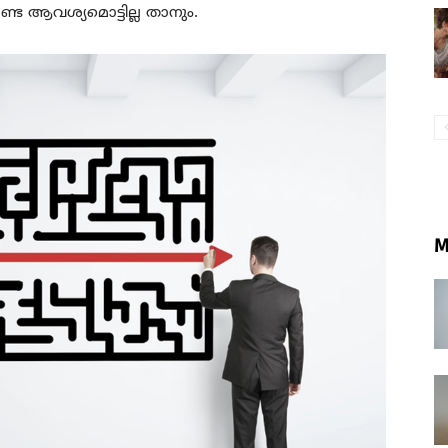
്ട ആവശ്യമൊട്ടില്ല താനും.
M