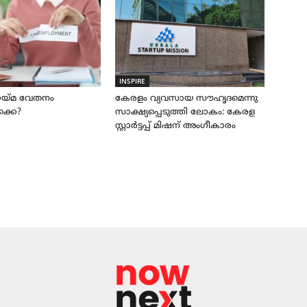
INSPIRE
ലായ്മ വേതനം
കേരളം വ്യവസായ സൗഹൃദമെന്നു
്കെ?
സാക്ഷ്യപ്പെടുത്തി ലോകം: കേരള
സ്റ്റാർട്ടപ്പ് മിഷന് അംഗീകാരം