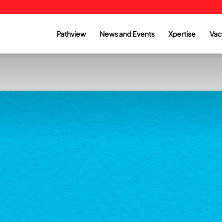
Pathview
News and Events
Xpertise
Vac