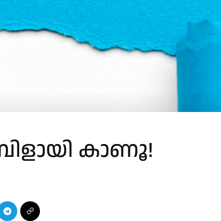
്പിളായി കാണൂ!