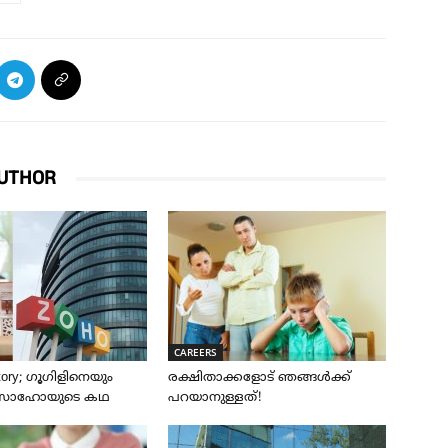
UTHOR
CAREERS
tory; ഗൂഗിളിനെയും
രക്ഷിതാക്കളോട് ഞങ്ങൾക്ക്
ന സോഹോയുടെ കഥ
പറയാനുള്ളത്!