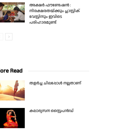
അക്ഷർ ഫൗണ്ടേഷൻ :
നിരക്ഷരതയ്ക്കും പ്ലാസ്റ്റിക്
വേസ്റ്റിനും ഇവിടെ
പരിഹാരമുണ്ട്
ore Read
തളർച്ച ചിലപ്പോൾ നല്ലതാണ്
കലാഭ്യസന സ്റ്റൈപന്‍ഡ്