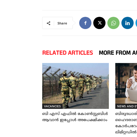
Share
RELATED ARTICLES
MORE FROM A
VACANCIES
NEWS AND E
ബി എസ് എഫിൽ കോൺസ്റ്റബിൾ
ബിരുദധാ
ആവാൻ ഇപ്പോൾ അപേക്ഷിക്കാം
ഹൈദരാബാദ
കോർപറേഷ
ലിമിറ്റഡി