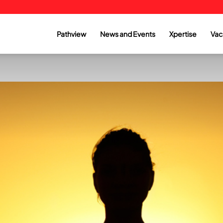
Pathview
News and Events
Xpertise
Vac