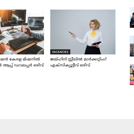
VACANCIES
ഷൻ കേരള മിഷനിൽ
ജയ്‌ഹിന്ദ്‌ സ്റ്റീലിൽ മാർക്കറ്റിംഗ്
്പ് ഡവലപ്പർ ഒഴിവ്
എക്സിക്യൂട്ടീവ് ഒഴിവ്