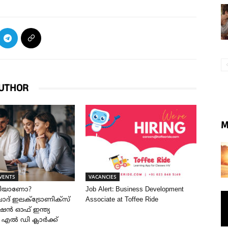
UTHOR
M
VENTS
VACANCIES
രിയാണോ?
Job Alert: Business Development
് ഇലക്ട്രോണിക്സ്
Associate at Toffee Ride
ൻ ഓഫ് ഇന്ത്യ
ൽ എൽ ഡി ക്ലാർക്ക്