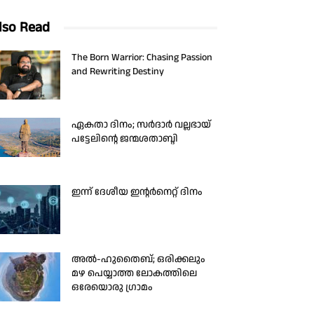
lso Read
The Born Warrior: Chasing Passion
and Rewriting Destiny
ഏകതാ ദിനം; സർദാർ വല്ലഭായ്
പട്ടേലിന്റെ ജന്മശതാബ്ദി
ഇന്ന് ദേശീയ ഇന്റർനെറ്റ് ദിനം
അൽ-ഹുതൈബ്; ഒരിക്കലും
മഴ പെയ്യാത്ത ലോകത്തിലെ
ഒരേയൊരു ഗ്രാമം