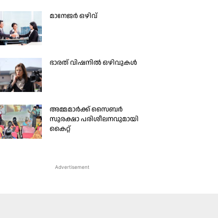
മാനേജർ ഒഴിവ്
ഭാരത് വിഷനിൽ ഒഴിവുകള്‍
അമ്മമാർക്ക് സൈബർ
സുരക്ഷാ പരിശീലനവുമായി
കൈറ്റ്
Advertisement