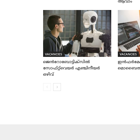
ആവാം
VACANCIES
VACANCIES
ജെൻറോബോട്ടിക്സിൽ
ഇൻഫർമേ
സോഫ്റ്റ്‌വെയർ എഞ്ചിനീയർ
മൊബൈൽ ആപ
ഒഴിവ്