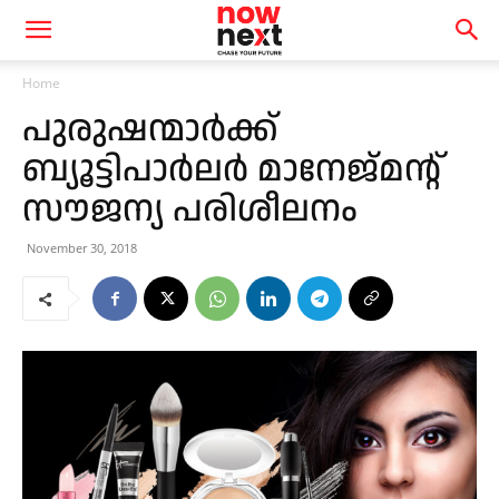
Home
പുരുഷന്മാർക്ക്
ബ്യൂട്ടിപാർലർ മാനേജ്മന്റ്
സൗജന്യ പരിശീലനം
November 30, 2018