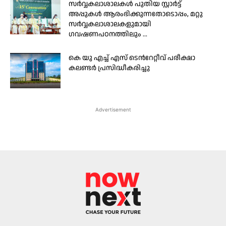
സർവ്വകലാശാലകൾ പുതിയ സ്റ്റാർട്ട്
അപ്പുകൾ ആരംഭിക്കുന്നതോടൊപ്പം, മറ്റു
സർവ്വകലാശാലകളുമായി
ഗവഷണപഠനത്തിലും ...
കെ യു എച്ച് എസ് ടെന്‍റേറ്റീവ് പരീക്ഷാ
കലണ്ടർ പ്രസിദ്ധീകരിച്ചു
Advertisement