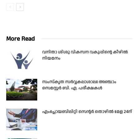
More Read
വനിതാ ശിശു വികസന വകുപ്പിന്റെ കീഴില്‍
നിയമനം
സംസ്കൃത സർവ്വകലാശാലഃ അഞ്ചാം
സെമസ്റ്റർ ബി. എ. പരീക്ഷകൾ
എംപ്ലോയബിലിറ്റി സെന്റര്‍ തൊഴില്‍ മേള 24ന്