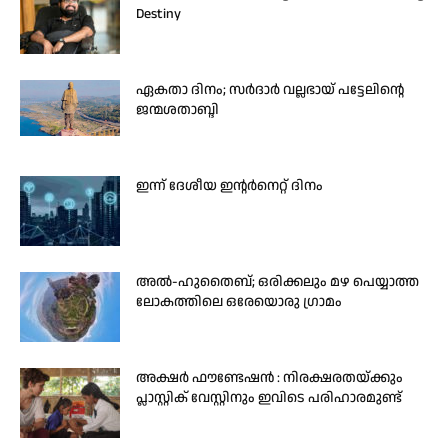
Destiny
ഏകതാ ദിനം; സർദാർ വല്ലഭായ് പട്ടേലിന്റെ
ജന്മശതാബ്ദി
ഇന്ന് ദേശീയ ഇന്റർനെറ്റ് ദിനം
അൽ-ഹുതൈബ്; ഒരിക്കലും മഴ പെയ്യാത്ത
ലോകത്തിലെ ഒരേയൊരു ഗ്രാമം
അക്ഷർ ഫൗണ്ടേഷൻ : നിരക്ഷരതയ്ക്കും
പ്ലാസ്റ്റിക് വേസ്റ്റിനും ഇവിടെ പരിഹാരമുണ്ട്