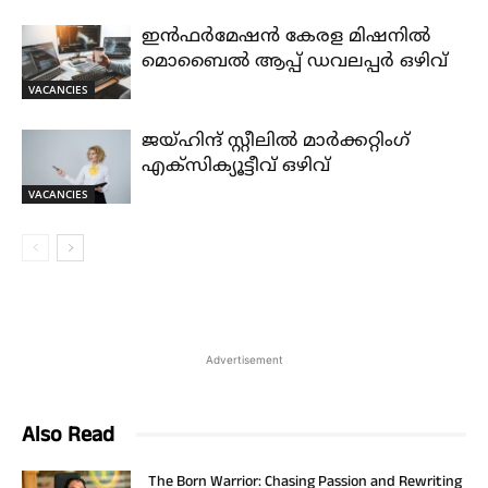
ഇൻഫർമേഷൻ കേരള മിഷനിൽ
മൊബൈൽ ആപ്പ് ഡവലപ്പർ ഒഴിവ്
VACANCIES
ജയ്‌ഹിന്ദ്‌ സ്റ്റീലിൽ മാർക്കറ്റിംഗ്
എക്സിക്യൂട്ടീവ് ഒഴിവ്
VACANCIES
Advertisement
Also Read
The Born Warrior: Chasing Passion and Rewriting