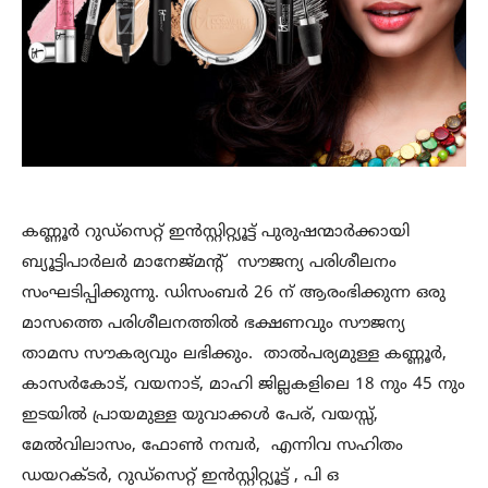
കണ്ണൂർ റുഡ്സെറ്റ് ഇൻസ്റ്റിറ്റ്യൂട്ട് പുരുഷന്മാർക്കായി
ബ്യൂട്ടിപാർലർ മാനേജ്മന്റ് സൗജന്യ പരിശീലനം
സംഘടിപ്പിക്കുന്നു. ഡിസംബർ 26 ന് ആരംഭിക്കുന്ന ഒരു
മാസത്തെ പരിശീലനത്തിൽ ഭക്ഷണവും സൗജന്യ
താമസ സൗകര്യവും ലഭിക്കും. താൽപര്യമുള്ള കണ്ണൂർ,
കാസർകോട്, വയനാട്, മാഹി ജില്ലകളിലെ 18 നും 45 നും
ഇടയിൽ പ്രായമുള്ള യുവാക്കൾ പേര്, വയസ്സ്,
മേൽവിലാസം, ഫോൺ നമ്പർ, എന്നിവ സഹിതം
ഡയറക്ടർ, റുഡ്സെറ്റ് ഇൻസ്റ്റിറ്റ്യൂട്ട് , പി ഒ