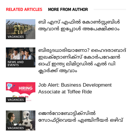
RELATED ARTICLES
MORE FROM AUTHOR
ബി എസ് എഫിൽ കോൺസ്റ്റബിൾ
ആവാൻ ഇപ്പോൾ അപേക്ഷിക്കാം
VACANCIES
ബിരുദധാരിയാണോ? ഹൈദരാബാദ്
ഇലക്ട്രോണിക്സ് കോർപറേഷൻ
NEWS AND
ഓഫ് ഇന്ത്യ ലിമിറ്റഡിൽ എൽ ഡി
EVENTS
ക്ലാർക്ക് ആവാം
Job Alert: Business Development
Associate at Toffee Ride
VACANCIES
ജെൻറോബോട്ടിക്സിൽ
സോഫ്റ്റ്‌വെയർ എഞ്ചിനീയർ ഒഴിവ്
VACANCIES