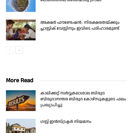
ലോകത്തിലെ ഒരേയൊരു ഗ്രാമം
അക്ഷർ ഫൗണ്ടേഷൻ : നിരക്ഷരതയ്ക്കും
പ്ലാസ്റ്റിക് വേസ്റ്റിനും ഇവിടെ പരിഹാരമുണ്ട്
More Read
കാലിക്കറ്റ് സർവ്വകലാശാല ബിരുദ
ബിരുദാനന്തര ബിരുദ കോഴ്സുകളുടെ ഫലം
പ്രഖ്യാപിച്ചു
ഗസ്റ്റ് ഇന്‍സ്ട്രക്ടര്‍ നിയമനം