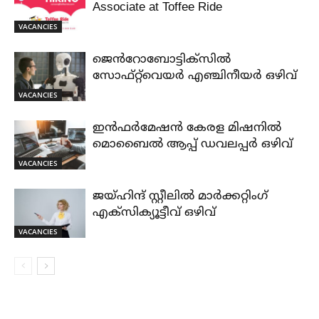
Associate at Toffee Ride
VACANCIES
ജെൻറോബോട്ടിക്സിൽ
സോഫ്റ്റ്‌വെയർ എഞ്ചിനീയർ ഒഴിവ്
VACANCIES
ഇൻഫർമേഷൻ കേരള മിഷനിൽ
മൊബൈൽ ആപ്പ് ഡവലപ്പർ ഒഴിവ്
VACANCIES
ജയ്‌ഹിന്ദ്‌ സ്റ്റീലിൽ മാർക്കറ്റിംഗ്
എക്സിക്യൂട്ടീവ് ഒഴിവ്
VACANCIES