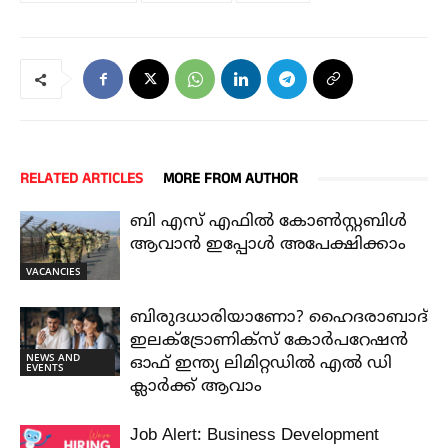
RELATED ARTICLES
MORE FROM AUTHOR
ബി എസ് എഫിൽ കോൺസ്റ്റബിൾ
ആവാൻ ഇപ്പോൾ അപേക്ഷിക്കാം
VACANCIES
ബിരുദധാരിയാണോ? ഹൈദരാബാദ്
ഇലക്ട്രോണിക്സ് കോർപറേഷൻ
NEWS AND
ഓഫ് ഇന്ത്യ ലിമിറ്റഡിൽ എൽ ഡി
EVENTS
ക്ലാർക്ക് ആവാം
Job Alert: Business Development