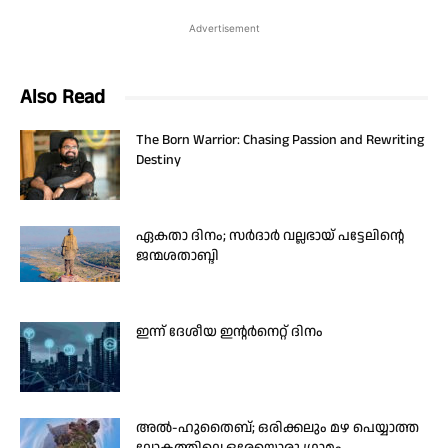
Advertisement
Also Read
The Born Warrior: Chasing Passion and Rewriting
Destiny
ഏകതാ ദിനം; സർദാർ വല്ലഭായ് പട്ടേലിന്റെ
ജന്മശതാബ്ദി
ഇന്ന് ദേശീയ ഇന്റർനെറ്റ് ദിനം
അൽ-ഹുതൈബ്; ഒരിക്കലും മഴ പെയ്യാത്ത