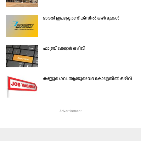
ഭാരത് ഇലക്ട്രോണിക്സിൽ ഒഴിവുകൾ
ഫാബ്രിക്കേറ്റർ ഒഴിവ്
കണ്ണൂര്‍ ഗവ. ആയുര്‍വേദ കോളേജിൽ ഒഴിവ്
Advertisement