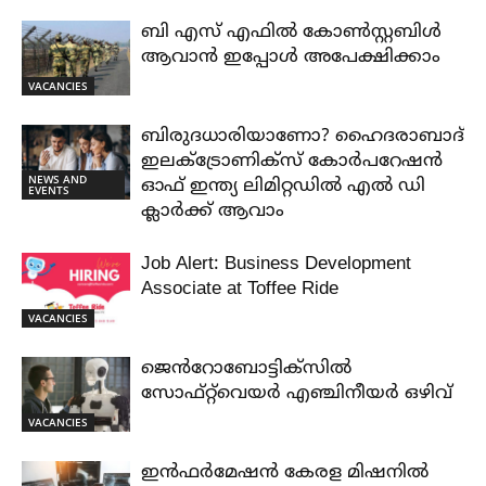
ബി എസ് എഫിൽ കോൺസ്റ്റബിൾ
ആവാൻ ഇപ്പോൾ അപേക്ഷിക്കാം
VACANCIES
ബിരുദധാരിയാണോ? ഹൈദരാബാദ്
ഇലക്ട്രോണിക്സ് കോർപറേഷൻ
NEWS AND
ഓഫ് ഇന്ത്യ ലിമിറ്റഡിൽ എൽ ഡി
EVENTS
ക്ലാർക്ക് ആവാം
Job Alert: Business Development
Associate at Toffee Ride
VACANCIES
ജെൻറോബോട്ടിക്സിൽ
സോഫ്റ്റ്‌വെയർ എഞ്ചിനീയർ ഒഴിവ്
VACANCIES
ഇൻഫർമേഷൻ കേരള മിഷനിൽ