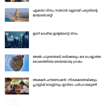
ഏകതാ ദിനം; സർദാർ വല്ലഭായ് പട്ടേലിന്റെ
ജന്മശതാബ്ദി
ഇന്ന് ദേശീയ ഇന്റർനെറ്റ് ദിനം
അൽ-ഹുതൈബ്; ഒരിക്കലും മഴ പെയ്യാത്ത
ലോകത്തിലെ ഒരേയൊരു ഗ്രാമം
അക്ഷർ ഫൗണ്ടേഷൻ : നിരക്ഷരതയ്ക്കും
പ്ലാസ്റ്റിക് വേസ്റ്റിനും ഇവിടെ പരിഹാരമുണ്ട്