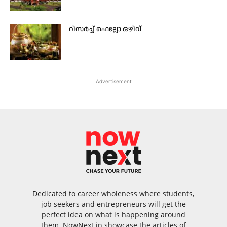
റിസർച്ച് ഫെല്ലോ ഒഴിവ്
Advertisement
Dedicated to career wholeness where students,
job seekers and entrepreneurs will get the
perfect idea on what is happening around
them. NowNext.in showcase the articles of