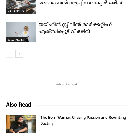
മൊബൈൽ ആപ്പ് ഡവലപ്പർ ഒഴിവ്
VACANCIES
ജയ്‌ഹിന്ദ്‌ സ്റ്റീലിൽ മാർക്കറ്റിംഗ്
എക്സിക്യൂട്ടീവ് ഒഴിവ്
VACANCIES
Advertisement
Also Read
The Born Warrior: Chasing Passion and Rewriting
Destiny