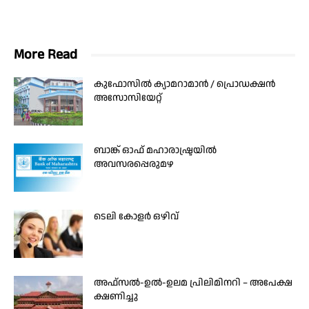
More Read
കുഫോസിൽ ക്യാമറാമാൻ / പ്രൊഡക്ഷൻ
അസോസിയേറ്റ്
ബാങ്ക് ഓഫ് മഹാരാഷ്ട്രയിൽ
അവസരപ്പെരുമഴ
ടെലി കോളർ ഒഴിവ്
അഫ്സൽ-ഉൽ-ഉലമ പ്രിലിമിനറി – അപേക്ഷ
ക്ഷണിച്ചു