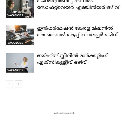
ജെൻറോബോട്ടിക്സിൽ
സോഫ്റ്റ്‌വെയർ എഞ്ചിനീയർ ഒഴിവ്
VACANCIES
ഇൻഫർമേഷൻ കേരള മിഷനിൽ
മൊബൈൽ ആപ്പ് ഡവലപ്പർ ഒഴിവ്
VACANCIES
ജയ്‌ഹിന്ദ്‌ സ്റ്റീലിൽ മാർക്കറ്റിംഗ്
എക്സിക്യൂട്ടീവ് ഒഴിവ്
VACANCIES
Advertisement