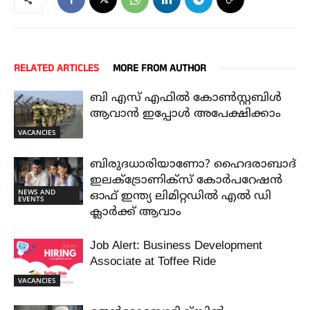
RELATED ARTICLES
MORE FROM AUTHOR
ബി എസ് എഫിൽ കോൺസ്റ്റബിൾ
ആവാൻ ഇപ്പോൾ അപേക്ഷിക്കാം
VACANCIES
ബിരുദധാരിയാണോ? ഹൈദരാബാദ്
ഇലക്ട്രോണിക്സ് കോർപറേഷൻ
NEWS AND
ഓഫ് ഇന്ത്യ ലിമിറ്റഡിൽ എൽ ഡി
EVENTS
ക്ലാർക്ക് ആവാം
Job Alert: Business Development
Associate at Toffee Ride
VACANCIES