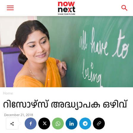
Home
റിസോഴ്‌സ് അദ്ധ്യാപക ഒഴിവ്
December 21, 2018