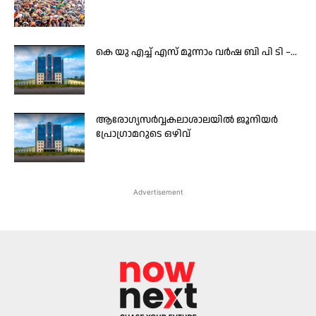
കെ യു എച്ച് എസ് മൂന്നാം വർഷ ബി പി ടി –...
ആരോഗ്യസർവ്വകലാശാലയിൽ ജൂനിയർ
പ്രോഗ്രാമറുടെ ഒഴിവ്
Advertisement