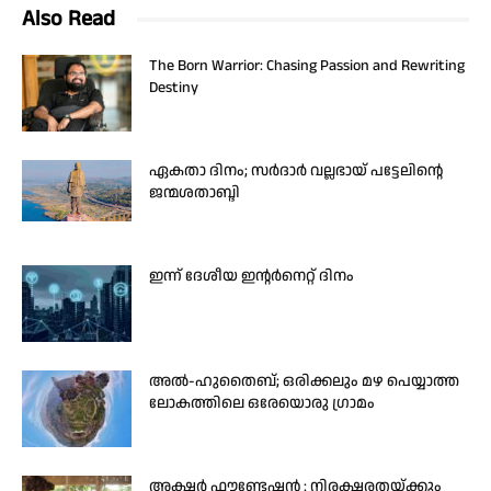
Also Read
The Born Warrior: Chasing Passion and Rewriting
Destiny
ഏകതാ ദിനം; സർദാർ വല്ലഭായ് പട്ടേലിന്റെ
ജന്മശതാബ്ദി
ഇന്ന് ദേശീയ ഇന്റർനെറ്റ് ദിനം
അൽ-ഹുതൈബ്; ഒരിക്കലും മഴ പെയ്യാത്ത
ലോകത്തിലെ ഒരേയൊരു ഗ്രാമം
അക്ഷർ ഫൗണ്ടേഷൻ : നിരക്ഷരതയ്ക്കും