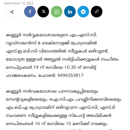
September 13, 2022
കണ്ണൂർ സർവ്വകലാശാലയുടെ എം.എസ്.സി.
വുഡ്സയൻസ് & ടെക്നോളജി പ്രോഗ്രാമിൽ
എസ്.ഇ.ബി.സി വിഭാഗത്തിൽ സീറ്റുകൾ ഒഴിവുണ്ട്.
യോഗ്യത ഉള്ളവർ അസ്സൽ സർട്ടിഫിക്കറ്റുകൾ സഹിതം
സെപ്റ്റംബർ 19 ന് രാവിലെ 10.30 ന് നേരിട്ട്
ഹാജരാകണം. ഫോൺ: 9496353817
കണ്ണൂർ സർവകലാശാല പഠനവകുപ്പിലെയും
സെന്ററുകളിലെയും, ഐ.സി.എം പറശ്ശിനിക്കടവിലെയും
എം.ബി.എ പ്രോഗ്രാമിന് ഒഴിവുവന്ന എസ്.സി, എസ്.ടി
സംവരണ സീറ്റുകളിലേക്കുള്ള സ്പോട്ട് അഡ്മിഷൻ
സെപ്തംബർ 16 ന് രാവിലെ 10 മണിക്ക് നടക്കും.