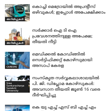
കൊച്ചി മെട്രോയിൽ അപ്രന്റീസ്
ഒഴിവുകൾ; ഇപ്പോൾ അപേക്ഷിക്കാം
അറിയിപ്പുകൾ
സർക്കാർ ഐ ടി ഐ
പ്രവേശനത്തിനുള്ള അപേക്ഷ;
തീയതി നീട്ടി
അറിയിപ്പുകൾ
മെഡിക്കൽ കോഡിങ്ങിൽ
സെർട്ടിഫിക്കറ്റ് കോഴ്സുമായി
അസാപ് കേരള
CAREERS
സംസ്കൃത സർവ്വകലാശാലയിൽ
Sree
പി. ജി. ഡിപ്ലോമ കോഴ്സുകൾ:
Sankaracharya
Sanskrit
അവസാന തീയതി ജൂൺ 16 വരെ
University
ദീർഘിപ്പിച്ചു
കെ യു എച്ച് എസ് ബി എച്ച് എം