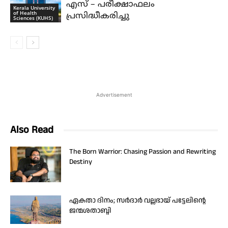
എസ് – പരീക്ഷാഫലം
Kerala University
of Health
പ്രസിദ്ധീകരിച്ചു
Sciences (KUHS)
Advertisement
Also Read
The Born Warrior: Chasing Passion and Rewriting
Destiny
ഏകതാ ദിനം; സർദാർ വല്ലഭായ് പട്ടേലിന്റെ
ജന്മശതാബ്ദി