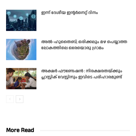
ഇന്ന് ദേശീയ ഇന്റർനെറ്റ് ദിനം
അൽ-ഹുതൈബ്; ഒരിക്കലും മഴ പെയ്യാത്ത
ലോകത്തിലെ ഒരേയൊരു ഗ്രാമം
അക്ഷർ ഫൗണ്ടേഷൻ : നിരക്ഷരതയ്ക്കും
പ്ലാസ്റ്റിക് വേസ്റ്റിനും ഇവിടെ പരിഹാരമുണ്ട്
More Read