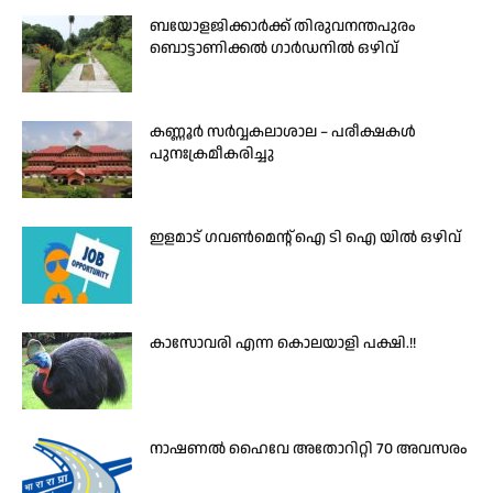
ബയോളജിക്കാർക്ക് തിരുവനന്തപുരം
ബൊട്ടാണിക്കൽ ഗാർഡനിൽ ഒഴിവ്
കണ്ണൂർ സർവ്വകലാശാല – പരീക്ഷകൾ
പുനഃക്രമീകരിച്ചു
ഇളമാട് ഗവണ്‍മെന്റ് ഐ ടി ഐ യില്‍ ഒഴിവ്
കാസോവരി എന്ന കൊലയാളി പക്ഷി.!!
നാഷണൽ ഹൈവേ അതോറിറ്റി 70 അവസരം