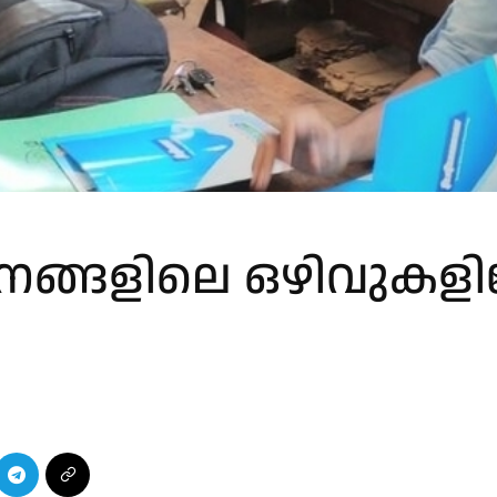
പനങ്ങളിലെ ഒഴിവുകളില