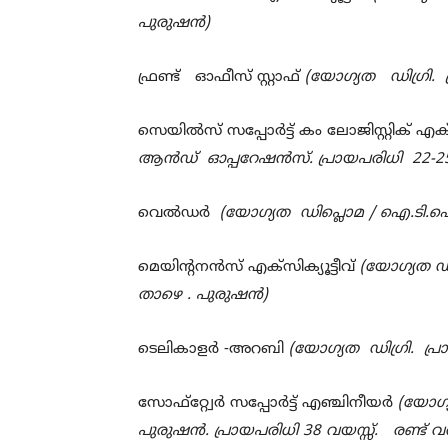
പുരുഷന്‍)
ഫ്രണ്ട് ഓഫീസ് സ്റ്റാഫ്
(യോഗ്യത ഡിഗ്രി.
സെയില്‍സ് സപ്പോര്‍ട്ട് കം ലോജിസ്റ്റിക് എക്
ആന്‍ഡ്
ഓപ്പറേഷന്‍സ്. പ്രായപരിധി
22-2
വെല്‍ഡര്‍
(യോഗ്യത
ഡിപ്ലൊമ / ഐ.ടി
മെയിന്‍റനന്‍സ് എക്സിക്യൂട്ടീവ്
(യോഗ്യത ഡി
താഴെ . പുരുഷന്‍)
ടെലികാളര്‍ -അറബി
(യോഗ്യത ഡിഗ്രി.
പ്
സോഫ്റ്റ്വേര്‍ സപ്പോര്‍ട്ട് എഞ്ചിനീയര്‍
(യോഗ്
പുരുഷന്‍. പ്രായപരിധി
38
വയസ്സ്. രണ്ട് വ