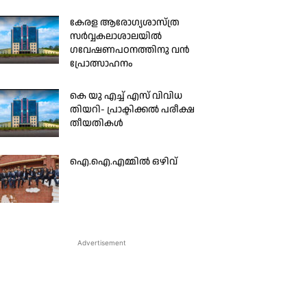
കേരള ആരോഗ്യശാസ്ത്ര
സർവ്വകലാശാലയിൽ
ഗവേഷണപഠനത്തിനു വൻ
പ്രോത്സാഹനം
കെ യു എച്ച് എസ് വിവിധ
തിയറി- പ്രാക്ടിക്കൽ പരീക്ഷ
തീയതികൾ
ഐ.ഐ.എമ്മിൽ ഒഴിവ്
Advertisement