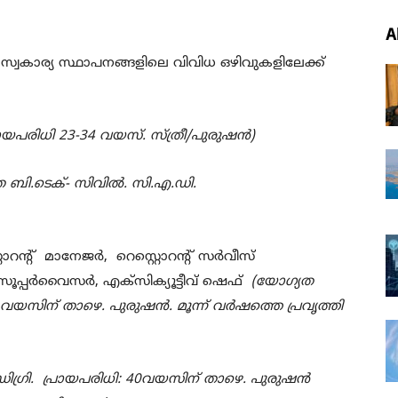
A
റര്‍ സ്വകാര്യ സ്ഥാപനങ്ങളിലെ വിവിധ ഒഴിവുകളിലേക്ക്
രായപരിധി
23-34
വയസ്. സ്ത്രീ/പുരുഷന്‍)
 ബി.ടെക്- സിവില്‍. സി.എ.ഡി.
റൊറന്‍റ് മാനേജര്‍
,
റെസ്റ്റൊറന്‍റ് സര്‍വീസ്
 സൂപ്പര്‍വൈസര്‍
,
എക്സിക്യൂട്ടീവ് ഷെഫ്
(
യോഗ്യത
വയസിന് താഴെ. പുരുഷന്‍. മൂന്ന് വര്‍ഷത്തെ പ്രവൃത്തി
ഗ്രി.
പ്രായപരിധി:
40
വയസിന് താഴെ. പുരുഷന്‍