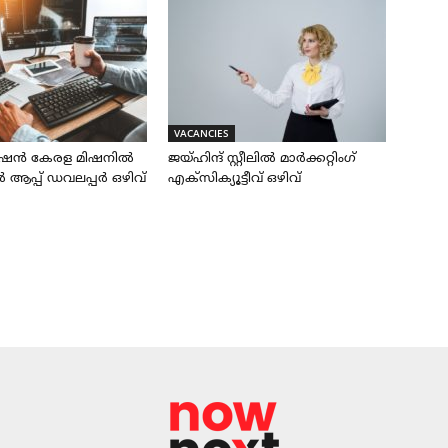
VACANCIES
ഷൻ കേരള മിഷനിൽ
ജയ്‌ഹിന്ദ്‌ സ്റ്റീലിൽ മാർക്കറ്റിംഗ്
്പ് ഡവലപ്പർ ഒഴിവ്
എക്സിക്യൂട്ടീവ് ഒഴിവ്