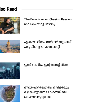
lso Read
The Born Warrior: Chasing Passion
and Rewriting Destiny
ഏകതാ ദിനം; സർദാർ വല്ലഭായ്
പട്ടേലിന്റെ ജന്മശതാബ്ദി
ഇന്ന് ദേശീയ ഇന്റർനെറ്റ് ദിനം
അൽ-ഹുതൈബ്; ഒരിക്കലും
മഴ പെയ്യാത്ത ലോകത്തിലെ
ഒരേയൊരു ഗ്രാമം