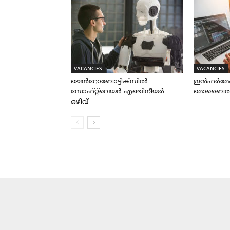
VACANCIES
VACANCIES
ജെൻറോബോട്ടിക്സിൽ
ഇൻഫർമേ
സോഫ്റ്റ്‌വെയർ എഞ്ചിനീയർ
മൊബൈൽ ആപ
ഒഴിവ്