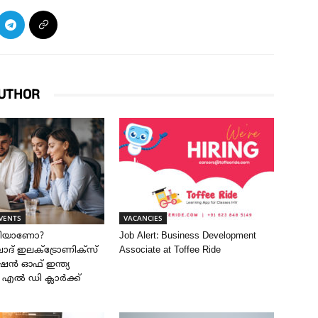
UTHOR
VENTS
VACANCIES
രിയാണോ?
Job Alert: Business Development
് ഇലക്ട്രോണിക്സ്
Associate at Toffee Ride
ൻ ഓഫ് ഇന്ത്യ
ൽ എൽ ഡി ക്ലാർക്ക്