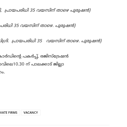
ി
,
പ്രായപരിധി
35
വയസിന് താഴെ പുരുഷന്‍)
യപരിധി
35
വയസിന് താഴെ. പുരുഷന്‍)
്രി.
പ്രായപരിധി
35
വയസിന് താഴെ. പുരുഷന്‍)
്‍ഡിന്‍റെ പകര്‍പ്പ്
,
രജിസ്ട്രേഷന്‍
ാവിലെ
10.30
ന് പാലക്കാട് ജില്ലാ
ം.
IVATE FIRMS
VACANCY