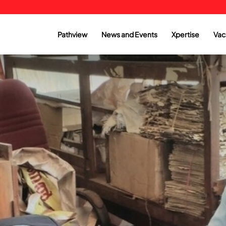
Pathview
News and Events
Xpertise
Vac