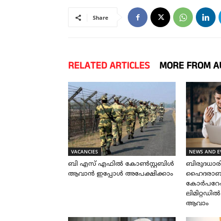
Share
RELATED ARTICLES
MORE FROM A
VACANCIES
NEWS AND E
ബി എസ് എഫിൽ കോൺസ്റ്റബിൾ
ബിരുദധാ
ആവാൻ ഇപ്പോൾ അപേക്ഷിക്കാം
ഹൈദരാബാദ
കോർപറേഷ
ലിമിറ്റഡി
ആവാം