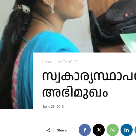
Home
VACANCIES
സ്വകാര്യസ്ഥാ
അഭിമുഖം
June 28, 2018
Share