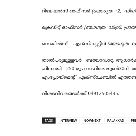
റിലേഷന്‍സ് ഓഫീസര്‍
(യോഗ്യത +
2,
ഡിഗ്ര
ക്രെഡിറ്റ് ഓഫീസര്‍
(യോഗ്യത ഡിഗ്രി
.
പ്രാ
സെയില്‍സ് എക്സിക്യൂട്ടീവ്
(യോഗ്യത ഡിഗ
താല്‍പര്യമുള്ളവര്‍ ബയോഡാറ്റ
,
ആധാര്‍കാര
ഫീസായി
250
രൂപ സഹിതം ജൂണ്‍
30
ന് ര
എംപ്ലോയ്മെന്‍റ് എക്സ്ചേഞ്ചില്‍ എത്തണ
വിശദവിവരങ്ങള്‍ക്ക്
04912505435.
TAGS
INTERVIEW
NOWNEXT
PALAKKAD
PR