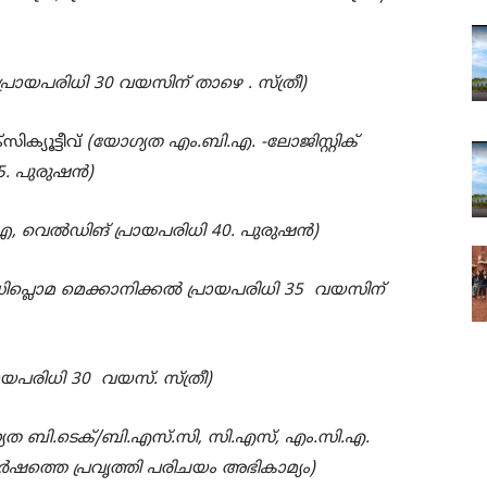
പ്രായപരിധി
30
വയസിന് താഴെ . സ്ത്രീ)
സിക്യൂട്ടീവ്
(യോഗ്യത എം.ബി.എ. -ലോജിസ്റ്റിക്
5.
പുരുഷന്‍)
.ഐ
,
വെല്‍ഡിങ് പ്രായപരിധി
40.
പുരുഷന്‍)
പ്ലൊമ മെക്കാനിക്കല്‍ പ്രായപരിധി
35
വയസിന്
രായപരിധി
30
വയസ്. സ്ത്രീ)
യത ബി.ടെക്/ബി.എസ്.സി
,
സി.എസ്
,
എം.സി.എ.
ര്‍ഷത്തെ പ്രവൃത്തി പരിചയം അഭികാമ്യം)