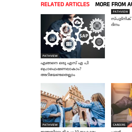
RELATED ARTICLES
MORE FROM A
PATHVIEW
സ്പുട്നിക
ദിനം
PATHVIEW
എങ്ങനെ ഒരു എസ് എ പി
പ്രൊഫെഷണലാകാം?
അറിയേണ്ടതെല്ലാം
PATHVIEW
CAREERS