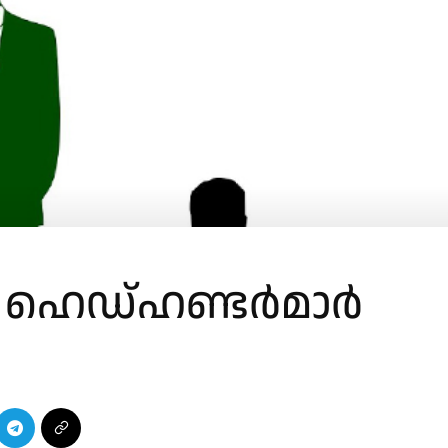
െ ഹെഡ്ഹണ്ടർമാർ