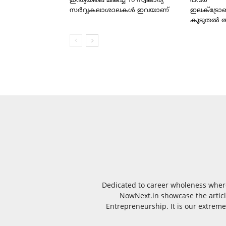
ഇന്ത്യയിലെ മികച്ച 10 സ്വകാര്യ
പവർ
സർവ്വകലാശാലകൾ ഇവയാണ്
ഇലക്ട്രോണ
കൂടുതൽ 
Dedicated to career wholeness where
NowNext.in showcase the article
Entrepreneurship. It is our extreme