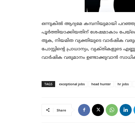
ഒന്നുകിൽ ആദ്യമേ കമ്പനിയുമായി പറഞ്ഞുറ
പൂർത്തിയാക്കിയതിന് ശേഷമാകാം പേയ്മെന്റ
തുക, നിയമിത വ്യക്തിയുടെ വാർഷിക വര
പോസ്റ്റിന്റെ പ്രാധാന്യം, വ്യക്‌തികളുടെ എ
വാർഷിക വരുമാനം ഉണ്ടാക്കുവാൻ സാധിക്ക
TAGS
exceptional jobs
head hunter
hr jobs
Share