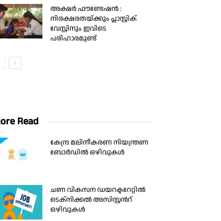
അക്ഷർ ഫൗണ്ടേഷൻ :
നിരക്ഷരതയ്ക്കും പ്ലാസ്റ്റിക്
വേസ്റ്റിനും ഇവിടെ
പരിഹാരമുണ്ട്
ore Read
കേന്ദ്ര മലിനീകരണ നിയന്ത്രണ
ബോർഡിൽ ഒഴിവുകള്‍
ചണ വികസന ഡയറക്ടറേറ്റിൽ
ടെക്നിക്കൽ അസിസ്റ്റൻറ്
ഒഴിവുകൾ