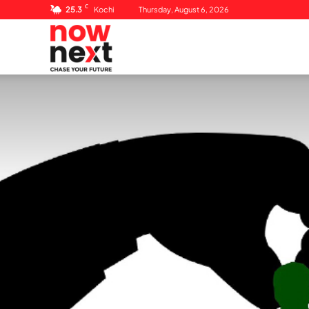
C
25.3
Kochi
Thursday, August 6, 2026
NowNext