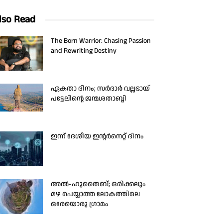
lso Read
The Born Warrior: Chasing Passion
and Rewriting Destiny
ഏകതാ ദിനം; സർദാർ വല്ലഭായ്
പട്ടേലിന്റെ ജന്മശതാബ്ദി
ഇന്ന് ദേശീയ ഇന്റർനെറ്റ് ദിനം
അൽ-ഹുതൈബ്; ഒരിക്കലും
മഴ പെയ്യാത്ത ലോകത്തിലെ
ഒരേയൊരു ഗ്രാമം