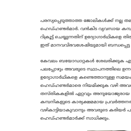
പരസ്യപ്പെടുത്താത്ത ജോലികൾക്ക് നല്ല തല
ഹെഡ്ഹണ്ടർമാർ. വൻകിട വ്യവസായ കമ്പനിക
റിക്രൂട്ട് ചെയ്യുന്നതിന് ഉദ്യോഗാർഥികള
ഇത് മാനവവിഭവശേഷിയുമായി ബന്ധപ്പെട
കേവലം ബയോഡാറ്റകൾ ശേഖരിക്കുക എന്നത
പലപ്പോഴും അവരുടെ സ്ഥാപനത്തിലെ ഉന്
ഉദ്യോഗാർഥികളെ കണ്ടെത്താനുള്ള സമയം ല
ഹെഡ്ഹണ്ടർമാരെ നിയമിക്കുക വഴി അവര
തസ്തികകളിൽ ഏറ്റവും അനുയോജ്യരായ വ്യ
കമ്പനികളുടെ കാര്യക്ഷമമായ പ്രവർത്തനത്
വഴികാട്ടിയാകുവാനും അവരുടെ കരിയർ പ
ഹെഡ്ഹണ്ടർമാർക്ക്‌ സാധിക്കും.