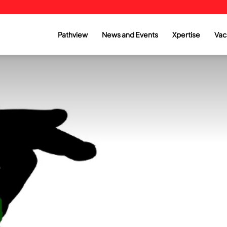
Pathview
News and Events
Xpertise
Vac