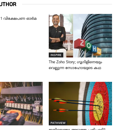
UTHOR
് 1 വിക്ഷേപണ ഓർമ
INSPIRE
The Zoho Story; ഗൂഗിളിനെയും
വെല്ലുന്ന സോഹോയുടെ കഥ
PATHVIEW