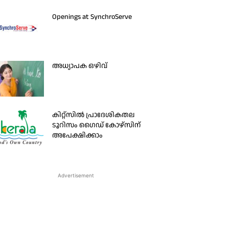
Openings at SynchroServe
അധ്യാപക ഒഴിവ്
കിറ്റ്‌സിൽ പ്രാദേശികതല
ടൂറിസം ഗൈഡ് കോഴ്‌സിന്
അപേക്ഷിക്കാം
Advertisement