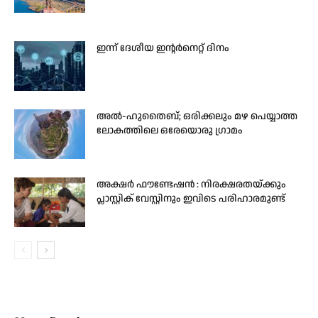
ഇന്ന് ദേശീയ ഇന്റർനെറ്റ് ദിനം
അൽ-ഹുതൈബ്; ഒരിക്കലും മഴ പെയ്യാത്ത
ലോകത്തിലെ ഒരേയൊരു ഗ്രാമം
അക്ഷർ ഫൗണ്ടേഷൻ : നിരക്ഷരതയ്ക്കും
പ്ലാസ്റ്റിക് വേസ്റ്റിനും ഇവിടെ പരിഹാരമുണ്ട്