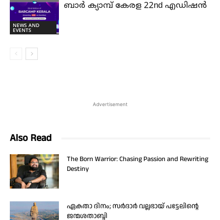
ബാർ ക്യാമ്പ് കേരള 22nd എഡിഷൻ
NEWS AND
EVENTS
Advertisement
Also Read
The Born Warrior: Chasing Passion and Rewriting
Destiny
ഏകതാ ദിനം; സർദാർ വല്ലഭായ് പട്ടേലിന്റെ
ജന്മശതാബ്ദി