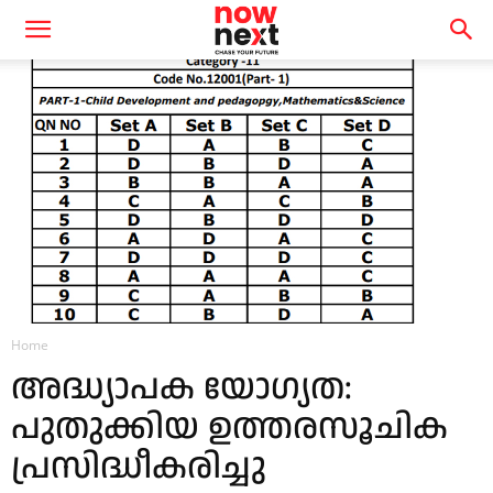
Home
അദ്ധ്യാപക യോഗ്യത:
പുതുക്കിയ ഉത്തരസൂചിക
പ്രസിദ്ധീകരിച്ചു