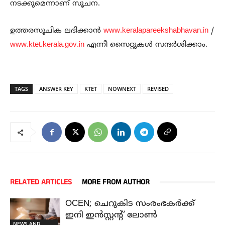
നടക്കുമെന്നാണ് സൂചന.
ഉത്തരസൂചിക ലഭിക്കാന്‍
www.keralapareekshabhavan.in
/
www.ktet.kerala.gov.in
എന്നീ സൈറ്റുകള്‍ സന്ദര്‍ശിക്കാം.
TAGS
ANSWER KEY
KTET
NOWNEXT
REVISED
RELATED ARTICLES
MORE FROM AUTHOR
OCEN; ചെറുകിട സംരംഭകർക്ക്
ഇനി ഇൻസ്റ്റന്റ് ലോൺ
NEWS AND