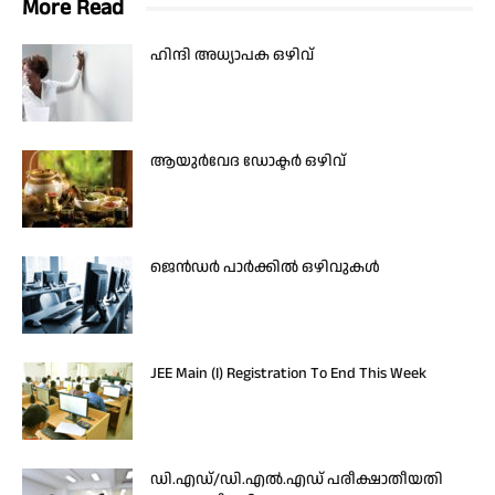
More Read
ഹിന്ദി അധ്യാപക ഒഴിവ്
ആയുർവേദ ഡോക്ടർ ഒഴിവ്
ജെൻഡർ പാർക്കിൽ ഒഴിവുകൾ
JEE Main (I) Registration To End This Week
ഡി.എഡ്/ഡി.എൽ.എഡ് പരീക്ഷാതീയതി