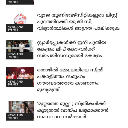
EVENTS
വ്യാജ യൂണിവേഴ്സിറ്റികളുടെ ലിസ്റ്റ്
പുറത്തിറക്കി യു ജി സി;
NEWS AND
വിദ്യാർത്ഥികൾ ജാഗ്രത പാലിക്കുക
EVENTS
സ്റ്റാർട്ടപ്പുകൾക്ക് ഇനി പുതിയ
കേന്ദ്രം; ലീപ് കോ-വർക്ക്
NEWS AND
സ്പെയിസസുമായി കേരളം
EVENTS
തൊഴിൽ മേഖലയിലെ സ്ത്രീ
പങ്കാളിത്തം സമൂഹം
NEWS AND
ഗൗരവത്തോടെ കാണണം:
EVENTS
മുഖ്യമന്ത്രി
‘മുറ്റത്തെ മുല്ല’ ; സ്ത്രീകൾക്ക്
കൂടുതൽ വായ്പ ലഭ്യമാക്കാൻ
NEWS AND
സംസ്ഥാന സർക്കാർ
EVENTS