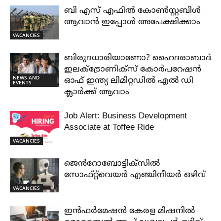
ബി എസ് എഫിൽ കോൺസ്റ്റബിൾ
ആവാൻ ഇപ്പോൾ അപേക്ഷിക്കാം
VACANCIES
ബിരുദധാരിയാണോ? ഹൈദരാബാദ്
ഇലക്ട്രോണിക്സ് കോർപറേഷൻ
NEWS AND
ഓഫ് ഇന്ത്യ ലിമിറ്റഡിൽ എൽ ഡി
EVENTS
ക്ലാർക്ക് ആവാം
Job Alert: Business Development
Associate at Toffee Ride
VACANCIES
ജെൻറോബോട്ടിക്സിൽ
സോഫ്റ്റ്‌വെയർ എഞ്ചിനീയർ ഒഴിവ്
VACANCIES
ഇൻഫർമേഷൻ കേരള മിഷനിൽ