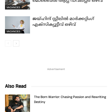
മൊബൈൽ ആപ്പ് ഡവലപ്പർ ഒഴിവ്
VACANCIES
ജയ്‌ഹിന്ദ്‌ സ്റ്റീലിൽ മാർക്കറ്റിംഗ്
എക്സിക്യൂട്ടീവ് ഒഴിവ്
VACANCIES
Advertisement
Also Read
The Born Warrior: Chasing Passion and Rewriting
Destiny