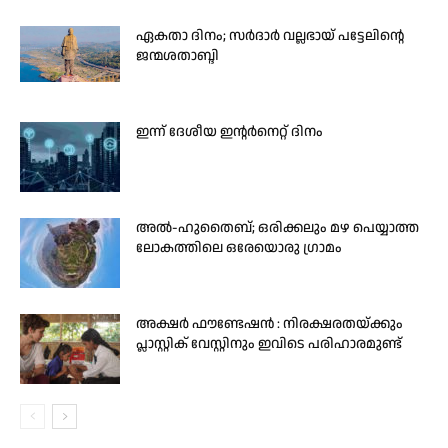
ഏകതാ ദിനം; സർദാർ വല്ലഭായ് പട്ടേലിന്റെ
ജന്മശതാബ്ദി
ഇന്ന് ദേശീയ ഇന്റർനെറ്റ് ദിനം
അൽ-ഹുതൈബ്; ഒരിക്കലും മഴ പെയ്യാത്ത
ലോകത്തിലെ ഒരേയൊരു ഗ്രാമം
അക്ഷർ ഫൗണ്ടേഷൻ : നിരക്ഷരതയ്ക്കും
പ്ലാസ്റ്റിക് വേസ്റ്റിനും ഇവിടെ പരിഹാരമുണ്ട്