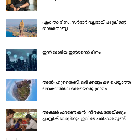
ഏകതാ ദിനം; സർദാർ വല്ലഭായ് പട്ടേലിന്റെ
ജന്മശതാബ്ദി
ഇന്ന് ദേശീയ ഇന്റർനെറ്റ് ദിനം
അൽ-ഹുതൈബ്; ഒരിക്കലും മഴ പെയ്യാത്ത
ലോകത്തിലെ ഒരേയൊരു ഗ്രാമം
അക്ഷർ ഫൗണ്ടേഷൻ : നിരക്ഷരതയ്ക്കും
പ്ലാസ്റ്റിക് വേസ്റ്റിനും ഇവിടെ പരിഹാരമുണ്ട്