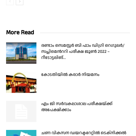
More Read
രണ്ടാം സെമസ്റ്റർ ബി ഫാം ഡിഗ്രി റെഗുലർ/
സപ്ലിമെന്‍ററി പരീക്ഷ ജൂൺ 2022 –
റീടോട്ടലിങ്...
കോടതിയില്‍ കരാര്‍ നിയമനം
എം ജി സർവകലാശാല പരീക്ഷയ്ക്ക്
അപേക്ഷിക്കാം
ചണ വികസന ഡയറക്ടറേറ്റിൽ ടെക്നിക്കൽ