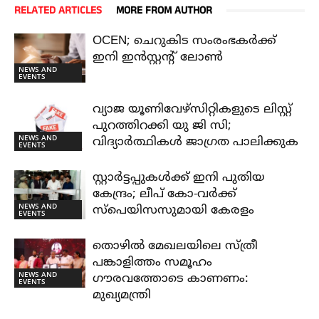
RELATED ARTICLES
MORE FROM AUTHOR
OCEN; ചെറുകിട സംരംഭകർക്ക്
ഇനി ഇൻസ്റ്റന്റ് ലോൺ
NEWS AND
EVENTS
വ്യാജ യൂണിവേഴ്സിറ്റികളുടെ ലിസ്റ്റ്
പുറത്തിറക്കി യു ജി സി;
NEWS AND
വിദ്യാർത്ഥികൾ ജാഗ്രത പാലിക്കുക
EVENTS
സ്റ്റാർട്ടപ്പുകൾക്ക് ഇനി പുതിയ
കേന്ദ്രം; ലീപ് കോ-വർക്ക്
NEWS AND
സ്പെയിസസുമായി കേരളം
EVENTS
തൊഴിൽ മേഖലയിലെ സ്ത്രീ
പങ്കാളിത്തം സമൂഹം
NEWS AND
ഗൗരവത്തോടെ കാണണം:
EVENTS
മുഖ്യമന്ത്രി