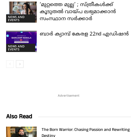
‘മുറ്റത്തെ മുല്ല’ ; സ്ത്രീകൾക്ക്
കൂടുതൽ വായ്പ ലഭ്യമാക്കാൻ
NEWS AND
സംസ്ഥാന സർക്കാർ
EVENTS
ബാർ ക്യാമ്പ് കേരള 22nd എഡിഷൻ
NEWS AND
EVENTS
Advertisement
Also Read
The Born Warrior: Chasing Passion and Rewriting
Destiny