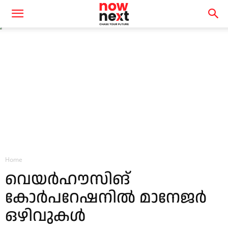
Home
വെയർഹൗസിങ്
കോർപറേഷനിൽ മാനേജർ
ഒഴിവുകൾ