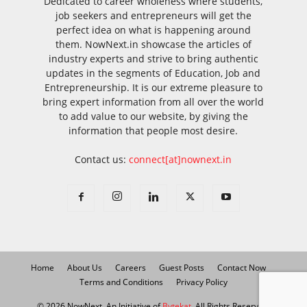
Dedicated to career wholeness where students,
job seekers and entrepreneurs will get the
perfect idea on what is happening around
them. NowNext.in showcase the articles of
industry experts and strive to bring authentic
updates in the segments of Education, Job and
Entrepreneurship. It is our extreme pleasure to
bring expert information from all over the world
to add value to our website, by giving the
information that people most desire.
Contact us:
connect[at]nownext.in
Home
About Us
Careers
Guest Posts
Contact Now
Terms and Conditions
Privacy Policy
© 2026 NowNext, An Initiative of
Bytekat
. All Rights Reserved.