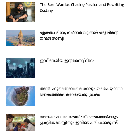
The Born Warrior: Chasing Passion and Rewriting
Destiny
ഏകതാ ദിനം; സർദാർ വല്ലഭായ് പട്ടേലിന്റെ
ജന്മശതാബ്ദി
ഇന്ന് ദേശീയ ഇന്റർനെറ്റ് ദിനം
അൽ-ഹുതൈബ്; ഒരിക്കലും മഴ പെയ്യാത്ത
ലോകത്തിലെ ഒരേയൊരു ഗ്രാമം
അക്ഷർ ഫൗണ്ടേഷൻ : നിരക്ഷരതയ്ക്കും
പ്ലാസ്റ്റിക് വേസ്റ്റിനും ഇവിടെ പരിഹാരമുണ്ട്