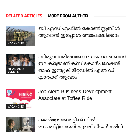
RELATED ARTICLES
MORE FROM AUTHOR
ബി എസ് എഫിൽ കോൺസ്റ്റബിൾ
ആവാൻ ഇപ്പോൾ അപേക്ഷിക്കാം
VACANCIES
ബിരുദധാരിയാണോ? ഹൈദരാബാദ്
ഇലക്ട്രോണിക്സ് കോർപറേഷൻ
NEWS AND
ഓഫ് ഇന്ത്യ ലിമിറ്റഡിൽ എൽ ഡി
EVENTS
ക്ലാർക്ക് ആവാം
Job Alert: Business Development
Associate at Toffee Ride
VACANCIES
ജെൻറോബോട്ടിക്സിൽ
സോഫ്റ്റ്‌വെയർ എഞ്ചിനീയർ ഒഴിവ്