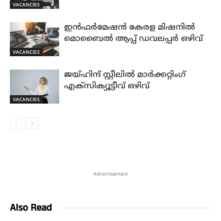
VACANCIES
ഇൻഫർമേഷൻ കേരള മിഷനിൽ
മൊബൈൽ ആപ്പ് ഡവലപ്പർ ഒഴിവ്
VACANCIES
ജയ്‌ഹിന്ദ്‌ സ്റ്റീലിൽ മാർക്കറ്റിംഗ്
എക്സിക്യൂട്ടീവ് ഒഴിവ്
VACANCIES
Advertisement
Also Read