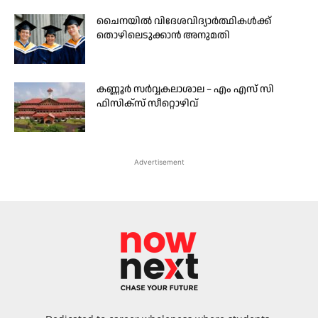
ചൈനയില്‍ വിദേശവിദ്യാര്‍ത്ഥികള്‍ക്ക്
തൊഴിലെടുക്കാന്‍ അനുമതി
കണ്ണൂർ സർവ്വകലാശാല – എം എസ് സി
ഫിസിക്സ് സീറ്റൊഴിവ്
Advertisement